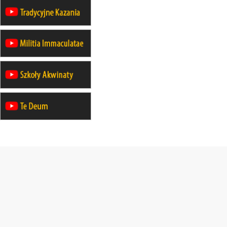
pielgrzymkę do Gietrzwałdu
14–19.09
DARŁOWO
wyjazd integracyjny
21–26.09
KRAKÓW
rekolekcje ignacjańskie dla
mężczyzn
21–26.09
BAJERZE
rekolekcje ignacjańskie dla kobiet
21–26.09
KARPACZ
wyjazd integracyjny
05–10.10
BAJERZE
ZMIANA
rekolekcje maryjne dla kobiet
19–24.10
KRAKÓW
rekolekcje maryjne dla mężczyzn
26–31.10
WARSZAWA
rekolekcje ignacjańskie dla kobiet
09–14.11
KRAKÓW
rekolekcje ignacjańskie dla kobiet
09–14.11
BAJERZE
rekolekcje ignacjańskie dla
mężczyzn