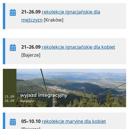
21–26.09
rekolekcje ignacjańskie dla
mężczyzn
[Kraków]
21–26.09
rekolekcje ignacjańskie dla kobiet
[Bajerze]
05–10.10
rekolekcje maryjne dla kobiet