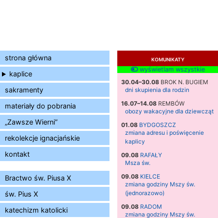
strona główna
KOMUNIKATY
wyświetlam wszystkie
kaplice
30.04–30.08
BROK N. BUGIEM
sakramenty
dni skupienia dla rodzin
16.07–14.08
REMBÓW
materiały do pobrania
obozy wakacyjne dla dziewcząt
„Zawsze Wierni”
01.08
BYDGOSZCZ
zmiana adresu i poświęcenie
rekolekcje ignacjańskie
kaplicy
kontakt
09.08
RAFAŁY
Msza św.
09.08
KIELCE
Bractwo św. Piusa X
zmiana godziny Mszy św.
(jednorazowo)
św. Pius X
09.08
RADOM
katechizm katolicki
zmiana godziny Mszy św.