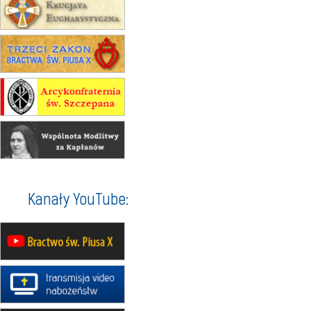
obóz wędrowny dla chłopców
24–29.08
KRAKÓW
rekolekcje ignacjańskie dla kobiet
24–29.08
BAJERZE
rekolekcje ignacjańskie dla
mężczyzn
30.08
RAFAŁY
Msza św.
30.08
GNIEZNO
integracyjne spotkanie wiernych
07–11.09
KASZUBY
ZMIANA
Rekolekcje w drodze
12.09
OLSZTYN
Kanały YouTube:
XII Pielgrzymka Tradycji
Katolickiej do Gietrzwałdu
12.09
wyjazd z Poznania przez
Gniezno i Bydgoszcz na
pielgrzymkę do Gietrzwałdu
12.09
wyjazd z Warszawy na