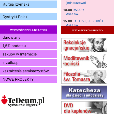
(jednorazowo)
liturgia rzymska
10.08
RAFAŁY
Msza św.
Dystrykt Polski
15.08
JASTRZĘBIE-ZDRÓJ
Msza św.
WSPOMÓŻ DZIEŁA BRACTWA
wszystkie komunikaty »
15.08
RADOM
Msza św.
darowizny
15.08
KIELCE
1,5% podatku
Msza św.
zakupy w Internecie
15.08
BUKOWIEC
zmiana godziny Mszy św.
zrzutka.pl
(jednorazowo)
15.08
SZCZECIN
kształcenie seminarzystów
zmiana godziny Mszy św.
NOWE PROJEKTY
(jednorazowo)
15.08
TCZEW
zmiana godziny Mszy św.
(jednorazowo)
15.08
NOWY SĄCZ
zmiana porządku nabożeństw
(jednorazowo)