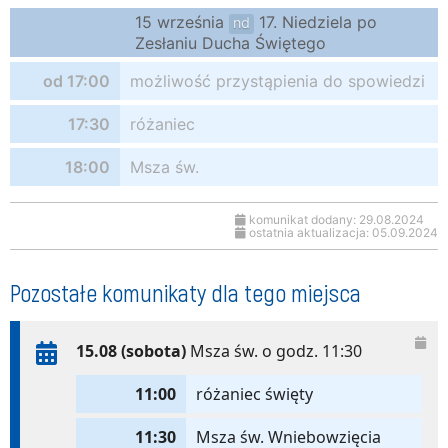
15 września
17. Niedziela po
nd
Zesłaniu Ducha Świętego
od 17:00
możliwość przystąpienia do spowiedzi
17:30
różaniec
18:00
Msza św.
komunikat dodany: 29.08.2024
ostatnia aktualizacja: 05.09.2024
Pozostałe komunikaty dla tego miejsca
15.08 (sobota)
Msza św. o godz. 11:30
11:00
różaniec święty
11:30
Msza św. Wniebowzięcia