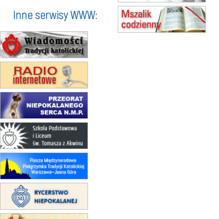
15.08
KROSNO
Inne serwisy WWW:
Msza św.
15.08
CZĘSTOCHOWA
Msza św.
15.08
KOŁOBRZEG
Msza św.
16–22.08
BESKIDY
obóz wędrowny dla dziewcząt
16.08
KOŁOBRZEG
Msza św.
17–21.08
BAJERZE
rekolekcje franciszkańskie
20–22.08
GNIEZNO →
GIETRZWAŁD
Męska pielgrzymka rowerowa
22.08
OPOLE
Msza św.
22.08
OPOLE
II Pielgrzymka Tradycji Katolickiej
na Górę św. Anny
23–29.08
BESKIDY