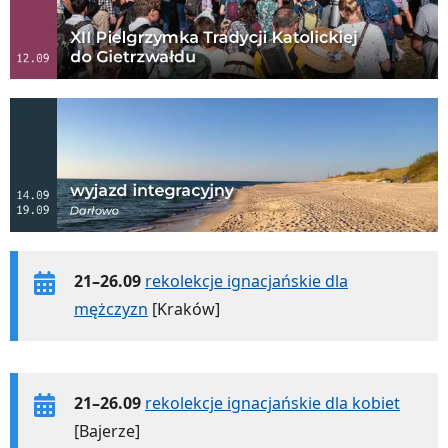
21–26.09
rekolekcje ignacjańskie dla
mężczyzn
[Kraków]
21–26.09
rekolekcje ignacjańskie dla kobiet
[Bajerze]