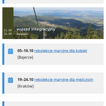
05–10.10
rekolekcje maryjne dla kobiet
[Bajerze]
19–24.10
rekolekcje maryjne dla mężczyzn
[Kraków]