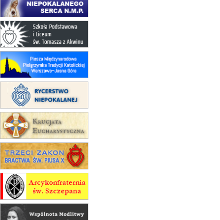
Msza św.
23–29.08
BESKIDY
obóz wędrowny dla chłopców
24–29.08
KRAKÓW
rekolekcje ignacjańskie dla kobiet
24–29.08
BAJERZE
rekolekcje ignacjańskie dla
mężczyzn
30.08
RAFAŁY
Msza św.
30.08
GNIEZNO
integracyjne spotkanie wiernych
07–11.09
KASZUBY
ZMIANA
Rekolekcje w drodze
12.09
OLSZTYN
XII Pielgrzymka Tradycji
Katolickiej do Gietrzwałdu
12.09
wyjazd z Poznania przez
Gniezno i Bydgoszcz na
pielgrzymkę do Gietrzwałdu