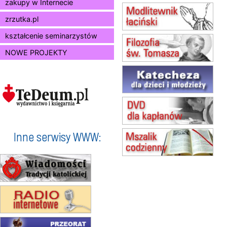
zakupy w Internecie
10.08
RAFAŁY
zrzutka.pl
Msza św.
15.08
JASTRZĘBIE-ZDRÓJ
kształcenie seminarzystów
Msza św.
NOWE PROJEKTY
15.08
RADOM
Msza św.
15.08
KIELCE
Msza św.
15.08
KOŁOBRZEG
Msza św.
16–22.08
BESKIDY
obóz wędrowny dla dziewcząt
Inne serwisy WWW:
16.08
KOŁOBRZEG
Msza św.
17–21.08
BAJERZE
rekolekcje franciszkańskie
20–22.08
GNIEZNO →
GIETRZWAŁD
Męska pielgrzymka rowerowa
22.08
OPOLE