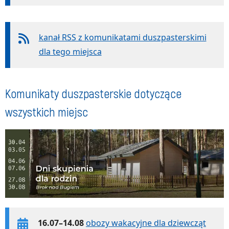
kanał RSS z komunikatami duszpasterskimi
dla tego miejsca
Komunikaty duszpasterskie dotyczące
wszystkich miejsc
16.07–14.08
obozy wakacyjne dla dziewcząt