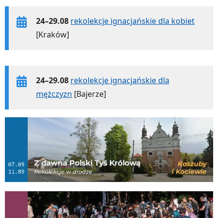
24–29.08
rekolekcje ignacjańskie dla kobiet
[Kraków]
24–29.08
rekolekcje ignacjańskie dla
mężczyzn
[Bajerze]