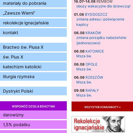
16.07–14.08
REMBÓW
materiały do pobrania
obozy wakacyjne dla dziewcząt
„Zawsze Wierni”
01.08
BYDGOSZCZ
zmiana adresu i poświęcenie
rekolekcje ignacjańskie
kaplicy
kontakt
06.08
KRAKÓW
zmiana porządku nabożeństw
(jednorazowo)
Bractwo św. Piusa X
06.08
KATOWICE
Msza św.
św. Pius X
06.08
OPOLE
katechizm katolicki
Msza św.
liturgia rzymska
06.08
RZESZÓW
Msza św.
09.08
RAFAŁY
Dystrykt Polski
Msza św.
09.08
KIELCE
WSPOMÓŻ DZIEŁA BRACTWA
wszystkie komunikaty »
zmiana godziny Mszy św.
(jednorazowo)
darowizny
09.08
RADOM
1,5% podatku
zmiana godziny Mszy św.
(jednorazowo)