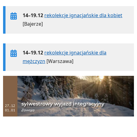
14–19.12
rekolekcje ignacjańskie dla kobiet
[Bajerze]
14–19.12
rekolekcje ignacjańskie dla
mężczyzn
[Warszawa]