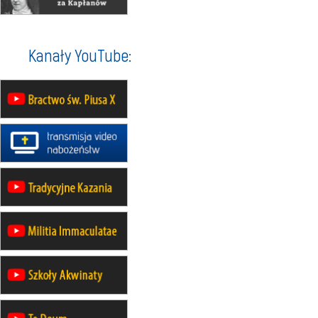
12.09
wyjazd z Warszawy na
pielgrzymkę do Gietrzwałdu
14–19.09
DARŁOWO
Kanały YouTube:
wyjazd integracyjny
21–26.09
KRAKÓW
rekolekcje ignacjańskie dla
mężczyzn
21–26.09
BAJERZE
rekolekcje ignacjańskie dla kobiet
21–26.09
KARPACZ
wyjazd integracyjny
05–10.10
BAJERZE
ZMIANA
rekolekcje maryjne dla kobiet
19–24.10
KRAKÓW
rekolekcje maryjne dla mężczyzn
26–31.10
WARSZAWA
rekolekcje ignacjańskie dla kobiet
09–14.11
KRAKÓW
rekolekcje ignacjańskie dla kobiet
09–14.11
BAJERZE