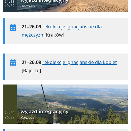
21–26.09
rekolekcje ignacjańskie dla
mężczyzn
[Kraków]
21–26.09
rekolekcje ignacjańskie dla kobiet
[Bajerze]