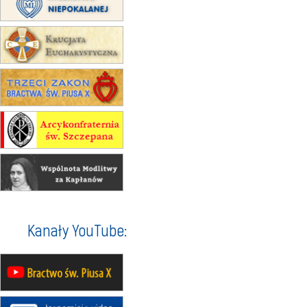
na Górę św. Anny
23–29.08
BESKIDY
obóz wędrowny dla chłopców
24–29.08
KRAKÓW
rekolekcje ignacjańskie dla kobiet
24–29.08
BAJERZE
rekolekcje ignacjańskie dla
mężczyzn
30.08
RAFAŁY
Msza św.
30.08
GNIEZNO
integracyjne spotkanie wiernych
07–11.09
KASZUBY
ZMIANA
Rekolekcje w drodze
12.09
OLSZTYN
Kanały YouTube:
XII Pielgrzymka Tradycji
Katolickiej do Gietrzwałdu
12.09
wyjazd z Poznania przez
Gniezno i Bydgoszcz na
pielgrzymkę do Gietrzwałdu