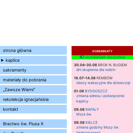
strona główna
KOMUNIKATY
wyświetlam wszystkie
kaplice
30.04–30.08
BROK N. BUGIEM
sakramenty
dni skupienia dla rodzin
16.07–14.08
REMBÓW
materiały do pobrania
obozy wakacyjne dla dziewcząt
„Zawsze Wierni”
01.08
BYDGOSZCZ
zmiana adresu i poświęcenie
rekolekcje ignacjańskie
kaplicy
kontakt
09.08
RAFAŁY
Msza św.
09.08
KIELCE
Bractwo św. Piusa X
zmiana godziny Mszy św.
(jednorazowo)