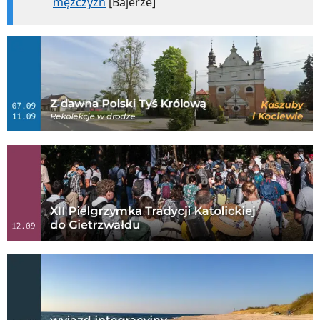
mężczyzn
[Bajerze]