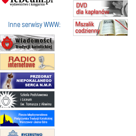
15.08
NOWY SĄCZ
zmiana porządku nabożeństw
(jednorazowo)
15.08
KROSNO
Inne serwisy WWW:
Msza św.
15.08
CZĘSTOCHOWA
Msza św.
15.08
KOŁOBRZEG
Msza św.
16–22.08
BESKIDY
obóz wędrowny dla dziewcząt
16.08
KOŁOBRZEG
Msza św.
17–21.08
BAJERZE
rekolekcje franciszkańskie
20–22.08
GNIEZNO →
GIETRZWAŁD
Męska pielgrzymka rowerowa
22.08
OPOLE
Msza św.
22.08
OPOLE
II Pielgrzymka Tradycji Katolickiej