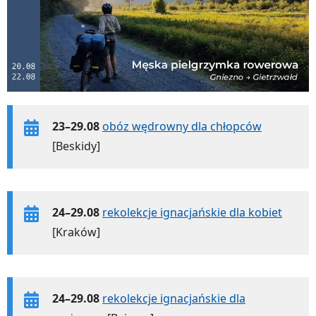
23–29.08
obóz wędrowny dla chłopców
[Beskidy]
24–29.08
rekolekcje ignacjańskie dla kobiet
[Kraków]
24–29.08
rekolekcje ignacjańskie dla