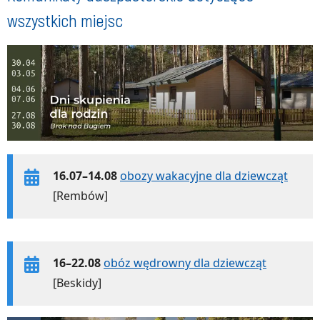
wszystkich miejsc
16.07–14.08
obozy wakacyjne dla dziewcząt
[Rembów]
16–22.08
obóz wędrowny dla dziewcząt
[Beskidy]