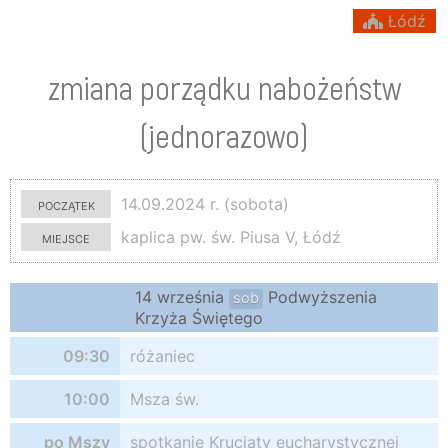
Łódź
zmiana porządku nabożeństw
(jednorazowo)
początek
14.09.2024 r. (sobota)
miejsce
kaplica pw. św. Piusa V, Łódź
14 września
Podwyższenia
sob
Krzyża Świętego
09:30
różaniec
10:00
Msza św.
po Mszy
spotkanie Krucjaty eucharystycznej