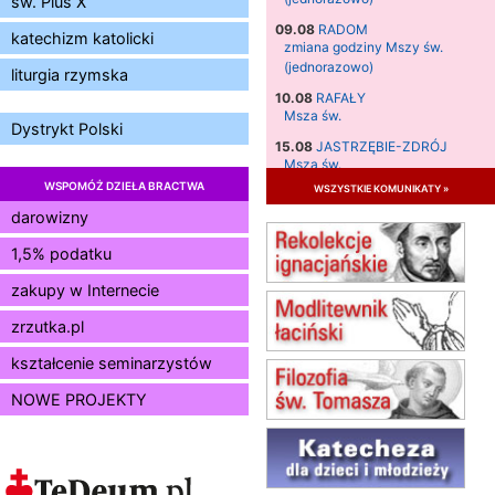
św. Pius X
09.08
RADOM
katechizm katolicki
zmiana godziny Mszy św.
(jednorazowo)
liturgia rzymska
10.08
RAFAŁY
Msza św.
Dystrykt Polski
15.08
JASTRZĘBIE-ZDRÓJ
Msza św.
WSPOMÓŻ DZIEŁA BRACTWA
wszystkie komunikaty »
15.08
RADOM
Msza św.
darowizny
15.08
KIELCE
1,5% podatku
Msza św.
zakupy w Internecie
15.08
BUKOWIEC
zmiana godziny Mszy św.
zrzutka.pl
(jednorazowo)
15.08
SZCZECIN
kształcenie seminarzystów
zmiana godziny Mszy św.
NOWE PROJEKTY
(jednorazowo)
15.08
TCZEW
zmiana godziny Mszy św.
(jednorazowo)