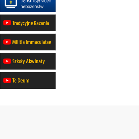
12.09
wyjazd z Warszawy na
pielgrzymkę do Gietrzwałdu
14–19.09
DARŁOWO
wyjazd integracyjny
21–26.09
KRAKÓW
rekolekcje ignacjańskie dla
mężczyzn
21–26.09
BAJERZE
rekolekcje ignacjańskie dla kobiet
21–26.09
KARPACZ
wyjazd integracyjny
05–10.10
BAJERZE
ZMIANA
rekolekcje maryjne dla kobiet
19–24.10
KRAKÓW
rekolekcje maryjne dla mężczyzn
26–31.10
WARSZAWA
rekolekcje ignacjańskie dla kobiet
09–14.11
KRAKÓW
rekolekcje ignacjańskie dla kobiet