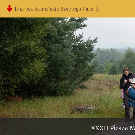
Bractwo Kapłańskie Świętego Piusa X
XXXII Piesza M