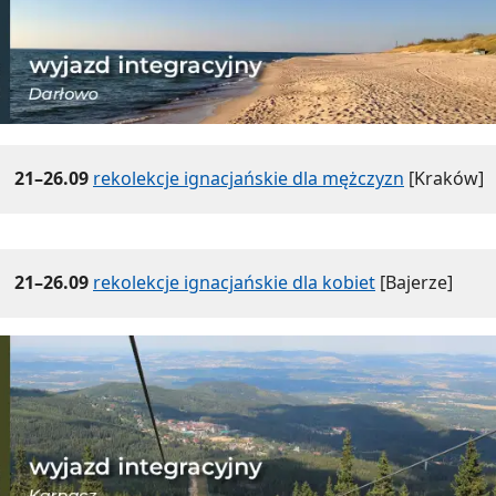
21–26.09
rekolekcje ignacjańskie dla mężczyzn
[Kraków]
21–26.09
rekolekcje ignacjańskie dla kobiet
[Bajerze]