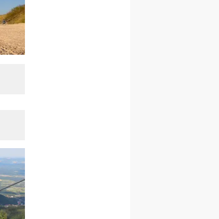
rekolekcje ignacjańskie dla
kobiet
09–14.11
KRAKÓW
rekolekcje ignacjańskie dla
kobiet
09–14.11
BAJERZE
rekolekcje ignacjańskie dla
mężczyzn
23–28.11
WARSZAWA
rekolekcje ignacjańskie dla
kobiet
14–19.12
BAJERZE
rekolekcje ignacjańskie dla
kobiet
14–19.12
WARSZAWA
rekolekcje ignacjańskie dla
mężczyzn
27.12.2026–01.01.2027
ZAWOJA
sylwestrowy wyjazd
integracyjny