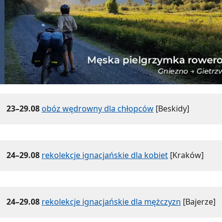
23–29.08
obóz wędrowny dla chłopców
[Beskidy]
24–29.08
rekolekcje ignacjańskie dla kobiet
[Kraków]
24–29.08
rekolekcje ignacjańskie dla mężczyzn
[Bajerze]