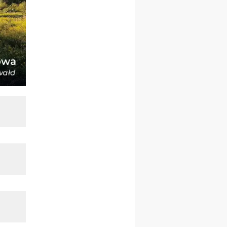
23–29.08
BESKIDY
obóz wędrowny dla
chłopców
24–29.08
KRAKÓW
rekolekcje ignacjańskie dla
kobiet
24–29.08
BAJERZE
rekolekcje ignacjańskie dla
mężczyzn
30.08
RAFAŁY
Msza św.
30.08
GNIEZNO
integracyjne spotkanie
wiernych
07–11.09
KASZUBY
ZMIANA
Rekolekcje w drodze
12.09
OLSZTYN
XII Pielgrzymka Tradycji
Katolickiej do Gietrzwałdu
12.09
wyjazd z Poznania przez
Gniezno i Bydgoszcz na