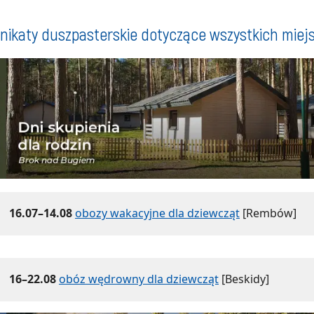
ikaty duszpasterskie dotyczące wszystkich miej
16.07–14.08
obozy wakacyjne dla dziewcząt
[Rembów]
16–22.08
obóz wędrowny dla dziewcząt
[Beskidy]