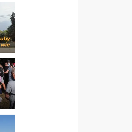
pielgrzymkę do Gietrzwałdu
12.09
wyjazd z Warszawy na
pielgrzymkę do Gietrzwałdu
14–19.09
DARŁOWO
wyjazd integracyjny
21–26.09
KRAKÓW
rekolekcje ignacjańskie dla
mężczyzn
21–26.09
BAJERZE
rekolekcje ignacjańskie dla
kobiet
21–26.09
KARPACZ
wyjazd integracyjny
05–10.10
BAJERZE
ZMIANA
rekolekcje maryjne dla
kobiet
19–24.10
KRAKÓW
rekolekcje maryjne dla
mężczyzn
26–31.10
WARSZAWA