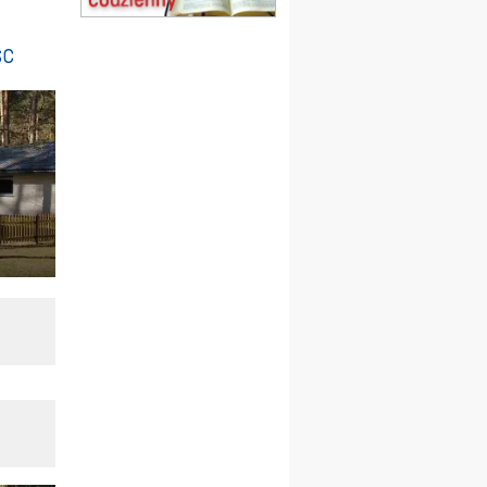
Msza św.
15.08
CZĘSTOCHOWA
sc
Msza św.
15.08
KOŁOBRZEG
Msza św.
16–22.08
BESKIDY
obóz wędrowny dla
dziewcząt
16.08
KOŁOBRZEG
Msza św.
17–21.08
BAJERZE
rekolekcje franciszkańskie
20–22.08
GNIEZNO →
GIETRZWAŁD
Męska pielgrzymka
rowerowa
22.08
OPOLE
Msza św.
22.08
OPOLE
II Pielgrzymka Tradycji
Katolickiej na Górę św. Anny