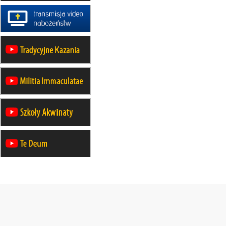
rekolekcje ignacjańskie dla
mężczyzn
30.08
RAFAŁY
Msza św.
30.08
GNIEZNO
integracyjne spotkanie wiernych
30.08
SŁUPSK
zmiana porządku nabożeństw (na
stałe)
06.09
TCZEW
zmiana porządku nabożeństw (na
stałe)
06.09
OLSZTYN
zmiana porządku nabożeństw (na
stałe)
07–11.09
KASZUBY
ZMIANA
Rekolekcje w drodze
12.09
OLSZTYN
XII Pielgrzymka Tradycji
Katolickiej do Gietrzwałdu
12.09