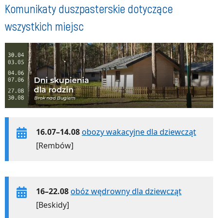
Komunikaty duszpasterskie dotyczące
wszystkich miejsc
16.07–14.08
obozy wakacyjne dla dziewcząt
[Rembów]
16–22.08
obóz wędrowny dla dziewcząt
[Beskidy]