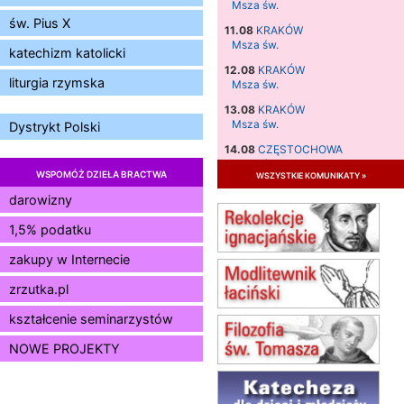
Msza św.
św. Pius X
11.08
KRAKÓW
Msza św.
katechizm katolicki
12.08
KRAKÓW
liturgia rzymska
Msza św.
13.08
KRAKÓW
Msza św.
Dystrykt Polski
14.08
CZĘSTOCHOWA
Msza św.
WSPOMÓŻ DZIEŁA BRACTWA
wszystkie komunikaty »
15.08
JASTRZĘBIE-ZDRÓJ
darowizny
Msza św.
1,5% podatku
15.08
RADOM
Msza św.
zakupy w Internecie
15.08
KIELCE
Msza św.
zrzutka.pl
15.08
BUKOWIEC
kształcenie seminarzystów
zmiana godziny Mszy św.
(jednorazowo)
NOWE PROJEKTY
15.08
SZCZECIN
zmiana godziny Mszy św.
(jednorazowo)