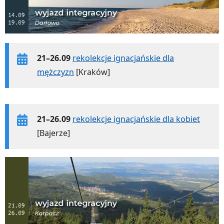
21–26.09
rekolekcje ignacjańskie dla
mężczyzn
[Kraków]
21–26.09
rekolekcje ignacjańskie dla kobiet
[Bajerze]