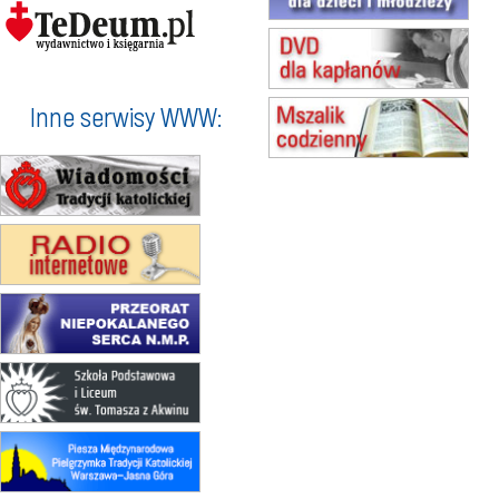
15.08
TCZEW
zmiana godziny Mszy św.
(jednorazowo)
15.08
NOWY SĄCZ
zmiana porządku nabożeństw
Inne serwisy WWW:
(jednorazowo)
15.08
KROSNO
Msza św.
15.08
CZĘSTOCHOWA
Msza św.
15.08
KRAKÓW
zmiana porządku nabożeństw
(jednorazowo)
15.08
KOŁOBRZEG
Msza św.
15.08
RZESZÓW
zmiana adresu i poświęcenie
kaplicy
15.08
RZESZÓW
zmiana porządku nabożeństw (na
stałe)