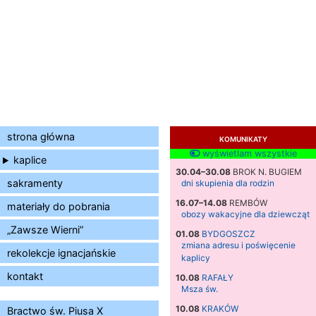
strona główna
KOMUNIKATY
wyświetlam wszystkie
kaplice
30.04–30.08
BROK N. BUGIEM
sakramenty
dni skupienia dla rodzin
16.07–14.08
REMBÓW
materiały do pobrania
obozy wakacyjne dla dziewcząt
„Zawsze Wierni”
01.08
BYDGOSZCZ
zmiana adresu i poświęcenie
rekolekcje ignacjańskie
kaplicy
kontakt
10.08
RAFAŁY
Msza św.
10.08
KRAKÓW
Bractwo św. Piusa X