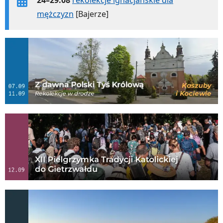
mężczyzn
[Bajerze]