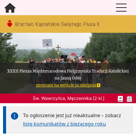
Bractwo Kapłańskie Świętego Piusa X
XXXII Piesza Międzynarodowa Pielgrzymka Tradycji Katolickiej
na Jasną Górę
program na wejście 14 sierpnia
Św. Wawrzyńca, Męczennika [2 kl.]
To ogłoszenie jest już nieaktualne – zobacz
listę komunikatów z bieżącego roku