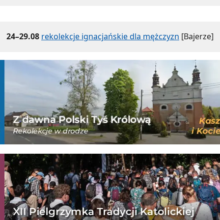
24–29.08
rekolekcje ignacjańskie dla mężczyzn
[Bajerze]