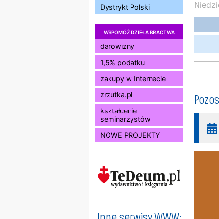
Niedzi
Dystrykt Polski
WSPOMÓŻ DZIEŁA BRACTWA
darowizny
1,5% podatku
zakupy w Internecie
zrzutka.pl
Pozos
kształcenie
seminarzystów
NOWE PROJEKTY
Inne serwisy WWW: