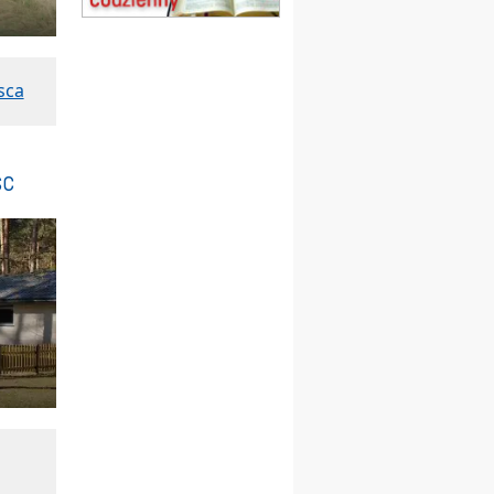
Msza św.
15.08
CZĘSTOCHOWA
Msza św.
sca
15.08
KOŁOBRZEG
Msza św.
16–22.08
BESKIDY
obóz wędrowny dla
sc
dziewcząt
16.08
KOŁOBRZEG
Msza św.
17–21.08
BAJERZE
rekolekcje franciszkańskie
20–22.08
GNIEZNO →
GIETRZWAŁD
Męska pielgrzymka
rowerowa
22.08
OPOLE
Msza św.
22.08
OPOLE
II Pielgrzymka Tradycji
Katolickiej na Górę św. Anny