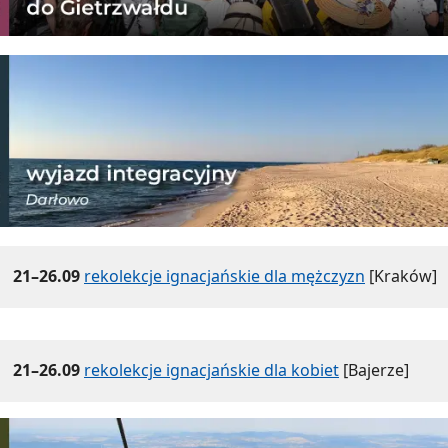
21–26.09
rekolekcje ignacjańskie dla mężczyzn
[Kraków]
21–26.09
rekolekcje ignacjańskie dla kobiet
[Bajerze]