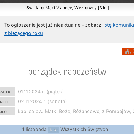
Św. Jana Marii Vianney, Wyznawcy [3 kl.]
To ogłoszenie jest już nieaktualne – zobacz
listę komuni
z bieżącego roku
O
porządek nabożeństw
zątek
01.11.2024 r. (piątek)
niec
02.11.2024 r. (sobota)
ejsce
kaplica pw. Matki Bożej Różańcowej z Pompejów, 
1 listopada
Wszystkich Świętych
1. pt