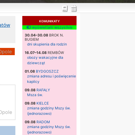
KOMUNIKATY
katów
wyświetlam wszystkie
30.04–30.08
BROK N.
BUGIEM
dni skupienia dla rodzin
pole
16.07–14.08
REMBÓW
obozy wakacyjne dla
dziewcząt
01.08
BYDGOSZCZ
zmiana adresu i poświęcenie
kaplicy
09.08
RAFAŁY
Msza św.
09.08
KIELCE
zmiana godziny Mszy św.
Opole
(jednorazowo)
09.08
RADOM
zmiana godziny Mszy św.
(jednorazowo)