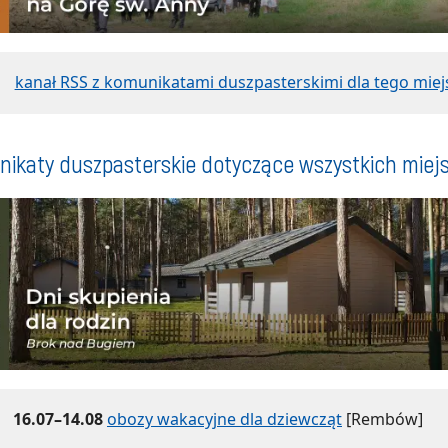
kanał RSS z komunikatami duszpasterskimi dla tego miej
ikaty duszpasterskie dotyczące wszystkich miej
16.07–14.08
obozy wakacyjne dla dziewcząt
[Rembów]