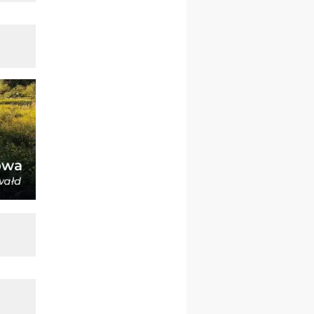
23–29.08
BESKIDY
obóz wędrowny dla
chłopców
24–29.08
KRAKÓW
rekolekcje ignacjańskie dla
kobiet
24–29.08
BAJERZE
rekolekcje ignacjańskie dla
mężczyzn
30.08
RAFAŁY
Msza św.
30.08
GNIEZNO
integracyjne spotkanie
wiernych
07–11.09
KASZUBY
ZMIANA
Rekolekcje w drodze
12.09
OLSZTYN
XII Pielgrzymka Tradycji
Katolickiej do Gietrzwałdu
12.09
wyjazd z Poznania przez
Gniezno i Bydgoszcz na