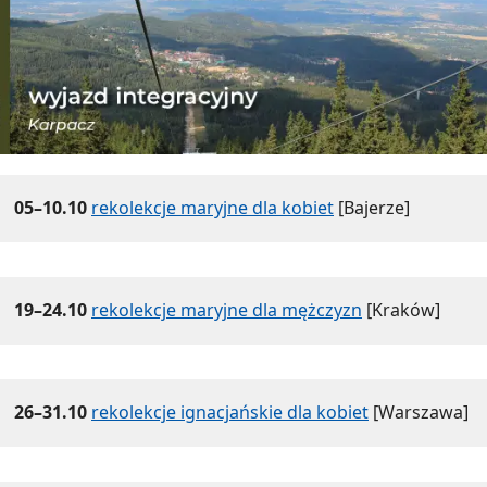
05–10.10
rekolekcje maryjne dla kobiet
[Bajerze]
19–24.10
rekolekcje maryjne dla mężczyzn
[Kraków]
26–31.10
rekolekcje ignacjańskie dla kobiet
[Warszawa]