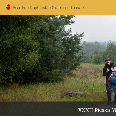
Bractwo Kapłańskie Świętego Piusa X
XXXII Piesza M