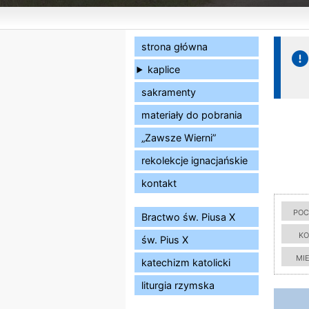
strona główna
kaplice
sakramenty
materiały do pobrania
„Zawsze Wierni”
rekolekcje ignacjańskie
kontakt
poc
Bractwo św. Piusa X
ko
św. Pius X
mi
katechizm katolicki
liturgia rzymska