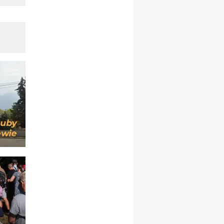
pielgrzymkę do Gietrzwałdu
12.09
wyjazd z Warszawy na
pielgrzymkę do Gietrzwałdu
14–19.09
DARŁOWO
wyjazd integracyjny
21–26.09
KRAKÓW
rekolekcje ignacjańskie dla
mężczyzn
21–26.09
BAJERZE
rekolekcje ignacjańskie dla
kobiet
21–26.09
KARPACZ
wyjazd integracyjny
05–10.10
BAJERZE
ZMIANA
rekolekcje maryjne dla
kobiet
19–24.10
KRAKÓW
rekolekcje maryjne dla
mężczyzn
26–31.10
WARSZAWA