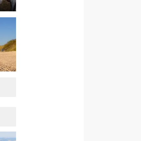
rekolekcje ignacjańskie dla
kobiet
09–14.11
KRAKÓW
rekolekcje ignacjańskie dla
kobiet
09–14.11
BAJERZE
rekolekcje ignacjańskie dla
mężczyzn
23–28.11
WARSZAWA
rekolekcje ignacjańskie dla
kobiet
14–19.12
BAJERZE
rekolekcje ignacjańskie dla
kobiet
14–19.12
WARSZAWA
rekolekcje ignacjańskie dla
mężczyzn
27.12.2026–01.01.2027
ZAWOJA
sylwestrowy wyjazd
integracyjny