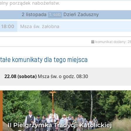
elny porządek nabożeństw.
2 listopada
Dzień Zaduszny
1. sob
18:00
Msza św. żałobna
komunikat dodany: 2
tałe komunikaty dla tego miejsca
22.08 (sobota)
Msza św. o godz. 08:30