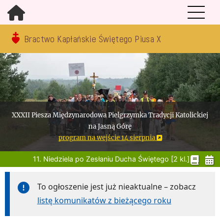
Bractwo Kapłańskie Świętego Piusa X
XXXII Piesza Międzynarodowa Pielgrzymka Tradycji Katolickiej
na Jasną Górę
program na wejście 14 sierpnia
11. Niedziela po Zesłaniu Ducha Świętego [2 kl.]
To ogłoszenie jest już nieaktualne – zobacz
listę komunikatów z bieżącego roku