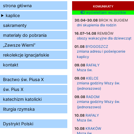
strona główna
KOMUNIKATY
wyświetlam wszystkie
kaplice
30.04–30.08
BROK N. BUGIEM
sakramenty
dni skupienia dla rodzin
16.07–14.08
REMBÓW
materiały do pobrania
obozy wakacyjne dla dziewcząt
„Zawsze Wierni”
01.08
BYDGOSZCZ
zmiana adresu i poświęcenie
rekolekcje ignacjańskie
kaplicy
kontakt
09.08
RAFAŁY
Msza św.
09.08
KIELCE
Bractwo św. Piusa X
zmiana godziny Mszy św.
(jednorazowo)
św. Pius X
09.08
RADOM
katechizm katolicki
zmiana godziny Mszy św.
(jednorazowo)
liturgia rzymska
10.08
RAFAŁY
Msza św.
Dystrykt Polski
10.08
KRAKÓW
Msza św.