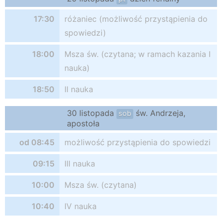
17:30
różaniec (możliwość przystąpienia do
spowiedzi)
18:00
Msza św. (czytana; w ramach kazania I
nauka)
18:50
II nauka
30 listopada
św. Andrzeja,
sob
apostoła
od 08:45
możliwość przystąpienia do spowiedzi
09:15
III nauka
10:00
Msza św. (czytana)
10:40
IV nauka