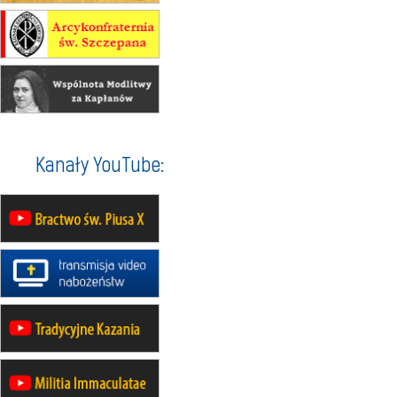
16–22.08
BESKIDY
obóz wędrowny dla dziewcząt
16.08
KOŁOBRZEG
Msza św.
16.08
KATOWICE
integracyjne spotkanie wiernych
17–21.08
BAJERZE
rekolekcje franciszkańskie
Kanały YouTube:
20–22.08
GNIEZNO →
GIETRZWAŁD
Męska pielgrzymka rowerowa
22.08
OPOLE
Msza św.
22.08
OPOLE
II Pielgrzymka Tradycji Katolickiej
na Górę św. Anny
23–29.08
BESKIDY
obóz wędrowny dla chłopców
24–29.08
KRAKÓW
rekolekcje ignacjańskie dla kobiet
24–29.08
BAJERZE
rekolekcje ignacjańskie dla