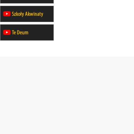
mężczyzn
30.08
RAFAŁY
Msza św.
30.08
GNIEZNO
integracyjne spotkanie wiernych
30.08
SŁUPSK
zmiana porządku nabożeństw (na
stałe)
06.09
TCZEW
zmiana porządku nabożeństw (na
stałe)
06.09
OLSZTYN
zmiana porządku nabożeństw (na
stałe)
07–11.09
KASZUBY
ZMIANA
Rekolekcje w drodze
12.09
OLSZTYN
XII Pielgrzymka Tradycji
Katolickiej do Gietrzwałdu
12.09
wyjazd z Poznania przez