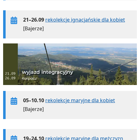
21–26.09
rekolekcje ignacjańskie dla kobiet
[Bajerze]
05–10.10
rekolekcje maryjne dla kobiet
[Bajerze]
19–24.10
rekolekcje maryjne dla mężczyzn