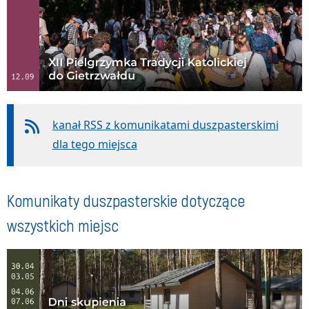
kanał RSS z komunikatami duszpasterskimi
dla tego miejsca
Komunikaty duszpasterskie dotyczące
wszystkich miejsc