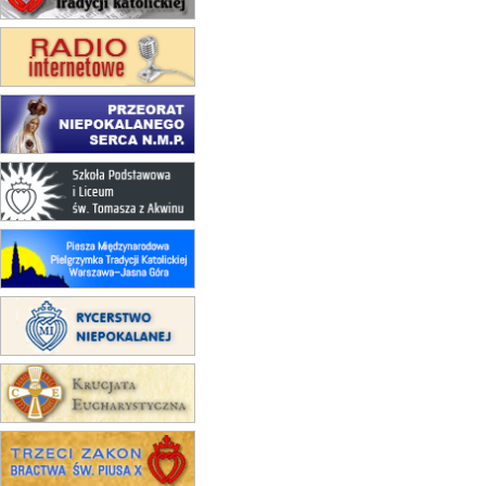
15.08
TCZEW
zmiana godziny Mszy św.
(jednorazowo)
15.08
NOWY SĄCZ
zmiana porządku nabożeństw
(jednorazowo)
15.08
KROSNO
Msza św.
15.08
CZĘSTOCHOWA
Msza św.
15.08
KRAKÓW
zmiana porządku nabożeństw
(jednorazowo)
15.08
KOŁOBRZEG
Msza św.
15.08
RZESZÓW
zmiana adresu i poświęcenie
kaplicy
15.08
RZESZÓW
zmiana porządku nabożeństw (na
stałe)