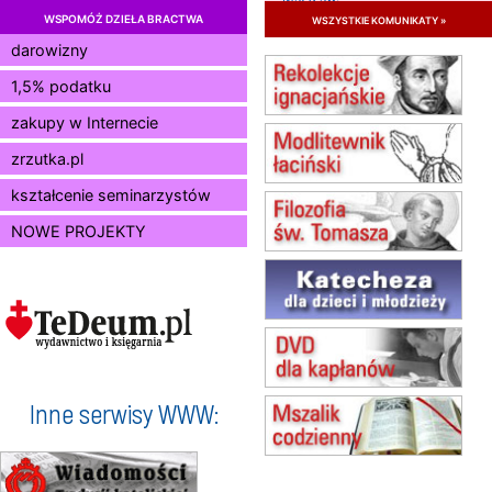
WSPOMÓŻ DZIEŁA BRACTWA
wszystkie komunikaty »
11.08
KRAKÓW
Msza św.
darowizny
12.08
KRAKÓW
1,5% podatku
Msza św.
zakupy w Internecie
13.08
KRAKÓW
Msza św.
zrzutka.pl
14.08
CZĘSTOCHOWA
Msza św.
kształcenie seminarzystów
15.08
JASTRZĘBIE-ZDRÓJ
NOWE PROJEKTY
Msza św.
15.08
RADOM
Msza św.
15.08
KIELCE
Msza św.
15.08
BUKOWIEC
zmiana godziny Mszy św.
(jednorazowo)
Inne serwisy WWW:
15.08
SZCZECIN
zmiana godziny Mszy św.
(jednorazowo)