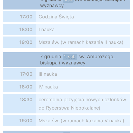
wyznawcy
17:00
Godzina Święta
18:00
I nauka
19:00
Msza św. (w ramach kazania II nauka)
7 grudnia
św. Ambrożego,
1. sob
biskupa i wyznawcy
17:00
III nauka
18:00
IV nauka
18:30
ceremonia przyjęcia nowych członków
do Rycerstwa Niepokalanej
19:00
Msza św. (w ramach kazania V nauka)