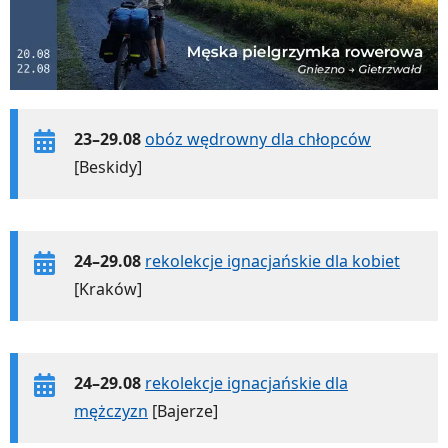
23–29.08
obóz wędrowny dla chłopców
[Beskidy]
24–29.08
rekolekcje ignacjańskie dla kobiet
[Kraków]
24–29.08
rekolekcje ignacjańskie dla
mężczyzn
[Bajerze]