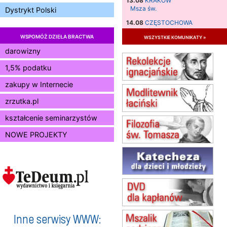
13.08
KRAKÓW
Msza św.
Dystrykt Polski
14.08
CZĘSTOCHOWA
Msza św.
WSPOMÓŻ DZIEŁA BRACTWA
wszystkie komunikaty »
15.08
JASTRZĘBIE-ZDRÓJ
darowizny
Msza św.
1,5% podatku
15.08
RADOM
Msza św.
zakupy w Internecie
15.08
KIELCE
Msza św.
zrzutka.pl
15.08
BUKOWIEC
kształcenie seminarzystów
zmiana godziny Mszy św.
(jednorazowo)
NOWE PROJEKTY
15.08
SZCZECIN
zmiana godziny Mszy św.
(jednorazowo)
15.08
TCZEW
zmiana godziny Mszy św.
(jednorazowo)
15.08
NOWY SĄCZ
zmiana porządku nabożeństw
Inne serwisy WWW:
(jednorazowo)