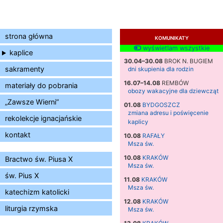
strona główna
KOMUNIKATY
wyświetlam wszystkie
kaplice
30.04–30.08
BROK N. BUGIEM
sakramenty
dni skupienia dla rodzin
16.07–14.08
REMBÓW
materiały do pobrania
obozy wakacyjne dla dziewcząt
„Zawsze Wierni”
01.08
BYDGOSZCZ
zmiana adresu i poświęcenie
rekolekcje ignacjańskie
kaplicy
kontakt
10.08
RAFAŁY
Msza św.
10.08
KRAKÓW
Bractwo św. Piusa X
Msza św.
św. Pius X
11.08
KRAKÓW
Msza św.
katechizm katolicki
12.08
KRAKÓW
liturgia rzymska
Msza św.