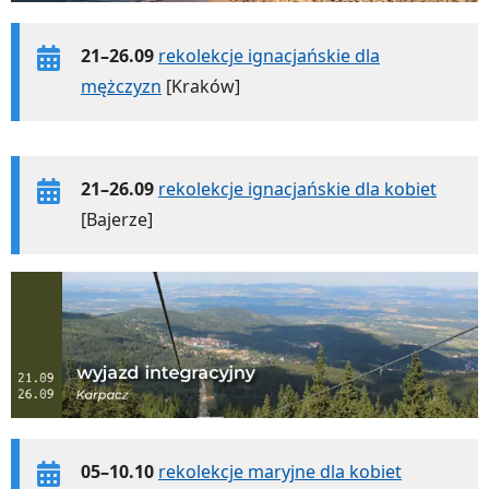
21–26.09
rekolekcje ignacjańskie dla
mężczyzn
[Kraków]
21–26.09
rekolekcje ignacjańskie dla kobiet
[Bajerze]
05–10.10
rekolekcje maryjne dla kobiet