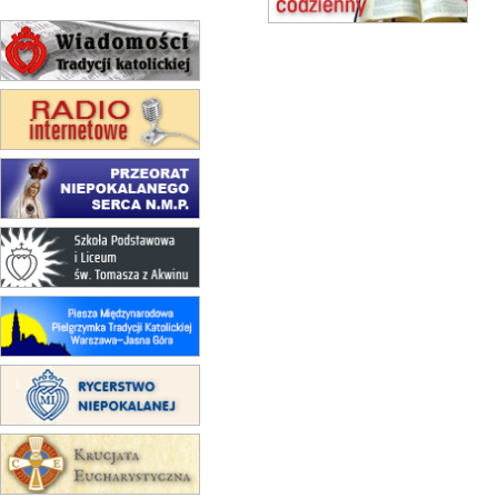
15.08
KROSNO
Msza św.
15.08
CZĘSTOCHOWA
Msza św.
15.08
KRAKÓW
zmiana porządku nabożeństw
(jednorazowo)
15.08
KOŁOBRZEG
Msza św.
15.08
RZESZÓW
zmiana adresu i poświęcenie
kaplicy
15.08
RZESZÓW
zmiana porządku nabożeństw (na
stałe)
16–22.08
BESKIDY
obóz wędrowny dla dziewcząt
16.08
KOŁOBRZEG
Msza św.
16.08
KATOWICE
integracyjne spotkanie wiernych