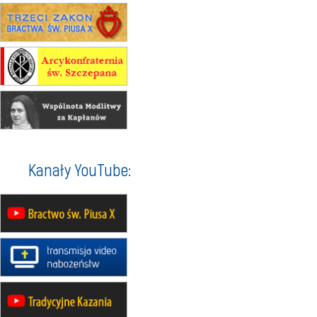
17–21.08
BAJERZE
rekolekcje franciszkańskie
20–22.08
GNIEZNO →
GIETRZWAŁD
Męska pielgrzymka rowerowa
22.08
OPOLE
Msza św.
22.08
OPOLE
II Pielgrzymka Tradycji Katolickiej
na Górę św. Anny
23–29.08
BESKIDY
Kanały YouTube:
obóz wędrowny dla chłopców
24–29.08
KRAKÓW
rekolekcje ignacjańskie dla kobiet
24–29.08
BAJERZE
rekolekcje ignacjańskie dla
mężczyzn
30.08
RAFAŁY
Msza św.
30.08
GNIEZNO
integracyjne spotkanie wiernych