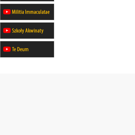
30.08
SŁUPSK
zmiana porządku nabożeństw (na
stałe)
06.09
TCZEW
zmiana porządku nabożeństw (na
stałe)
06.09
OLSZTYN
zmiana porządku nabożeństw (na
stałe)
07–11.09
KASZUBY
ZMIANA
Rekolekcje w drodze
12.09
OLSZTYN
XII Pielgrzymka Tradycji
Katolickiej do Gietrzwałdu
12.09
wyjazd z Poznania przez
Gniezno i Bydgoszcz na
pielgrzymkę do Gietrzwałdu
12.09
wyjazd z Warszawy na
pielgrzymkę do Gietrzwałdu