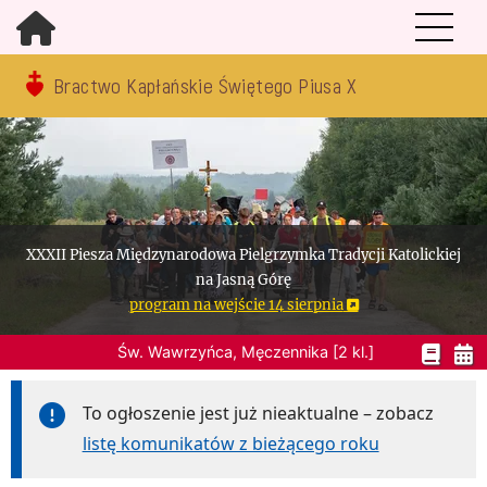
Bractwo Kapłańskie Świętego Piusa X
XXXII Piesza Międzynarodowa Pielgrzymka Tradycji Katolickiej
na Jasną Górę
program na wejście 14 sierpnia
Św. Wawrzyńca, Męczennika [2 kl.]
To ogłoszenie jest już nieaktualne – zobacz
listę komunikatów z bieżącego roku