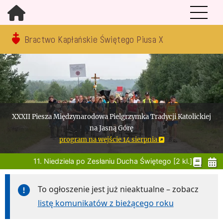
Bractwo Kapłańskie Świętego Piusa X
XXXII Piesza Międzynarodowa Pielgrzymka Tradycji Katolickiej
na Jasną Górę
program na wejście 14 sierpnia
11. Niedziela po Zesłaniu Ducha Świętego [2 kl.]
To ogłoszenie jest już nieaktualne – zobacz
listę komunikatów z bieżącego roku