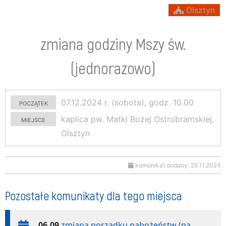
Olsztyn
zmiana godziny Mszy św.
(jednorazowo)
początek
07.12.2024 r. (sobota), godz. 10.00
miejsce
kaplica pw. Matki Bożej Ostrobramskiej,
Olsztyn
komunikat dodany: 29.11.2024
Pozostałe komunikaty dla tego miejsca
06.09
zmiana porządku nabożeństw (na