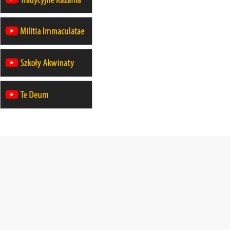
24–29.08
KRAKÓW
rekolekcje ignacjańskie dla kobiet
24–29.08
BAJERZE
rekolekcje ignacjańskie dla
mężczyzn
30.08
RAFAŁY
Msza św.
30.08
GNIEZNO
integracyjne spotkanie wiernych
30.08
SŁUPSK
zmiana porządku nabożeństw (na
stałe)
06.09
TCZEW
zmiana porządku nabożeństw (na
stałe)
06.09
OLSZTYN
zmiana porządku nabożeństw (na
stałe)
07–11.09
KASZUBY
ZMIANA
Rekolekcje w drodze
12.09
OLSZTYN