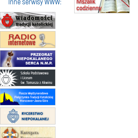
Inne serwisy WWW:
15.08
SZCZECIN
zmiana godziny Mszy św.
(jednorazowo)
15.08
TCZEW
zmiana godziny Mszy św.
(jednorazowo)
15.08
NOWY SĄCZ
zmiana porządku nabożeństw
(jednorazowo)
15.08
KROSNO
Msza św.
15.08
CZĘSTOCHOWA
Msza św.
15.08
KRAKÓW
zmiana porządku nabożeństw
(jednorazowo)
15.08
KOŁOBRZEG
Msza św.
15.08
RZESZÓW
zmiana adresu i poświęcenie
kaplicy