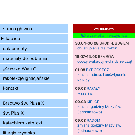
strona główna
KOMUNIKATY
wyświetlam wszystkie
kaplice
30.04–30.08
BROK N. BUGIEM
sakramenty
dni skupienia dla rodzin
16.07–14.08
REMBÓW
materiały do pobrania
obozy wakacyjne dla dziewcząt
„Zawsze Wierni”
01.08
BYDGOSZCZ
zmiana adresu i poświęcenie
rekolekcje ignacjańskie
kaplicy
kontakt
09.08
RAFAŁY
Msza św.
09.08
KIELCE
Bractwo św. Piusa X
zmiana godziny Mszy św.
(jednorazowo)
św. Pius X
09.08
RADOM
katechizm katolicki
zmiana godziny Mszy św.
(jednorazowo)
liturgia rzymska