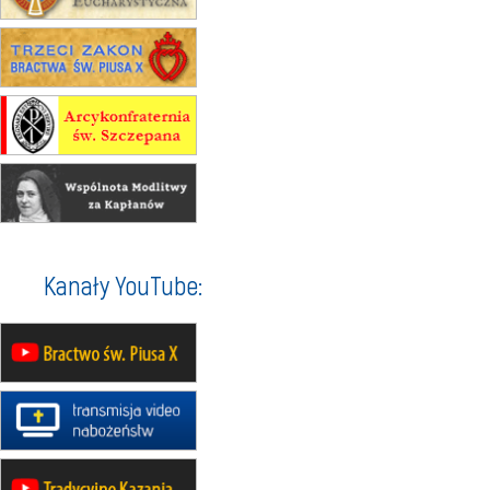
15.08
RZESZÓW
zmiana porządku nabożeństw (na
stałe)
16–22.08
BESKIDY
obóz wędrowny dla dziewcząt
16.08
KOŁOBRZEG
Msza św.
16.08
KATOWICE
integracyjne spotkanie wiernych
17–21.08
BAJERZE
rekolekcje franciszkańskie
Kanały YouTube:
20–22.08
GNIEZNO →
GIETRZWAŁD
Męska pielgrzymka rowerowa
22.08
OPOLE
Msza św.
22.08
OPOLE
II Pielgrzymka Tradycji Katolickiej
na Górę św. Anny
23–29.08
BESKIDY
obóz wędrowny dla chłopców