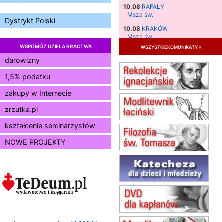
10.08
RAFAŁY
Msza św.
Dystrykt Polski
10.08
KRAKÓW
Msza św.
WSPOMÓŻ DZIEŁA BRACTWA
wszystkie komunikaty »
11.08
KRAKÓW
Msza św.
darowizny
12.08
KRAKÓW
1,5% podatku
Msza św.
zakupy w Internecie
13.08
KRAKÓW
Msza św.
zrzutka.pl
14.08
CZĘSTOCHOWA
Msza św.
kształcenie seminarzystów
15.08
JASTRZĘBIE-ZDRÓJ
NOWE PROJEKTY
Msza św.
15.08
RADOM
Msza św.
15.08
KIELCE
Msza św.
15.08
BUKOWIEC
zmiana godziny Mszy św.
(jednorazowo)