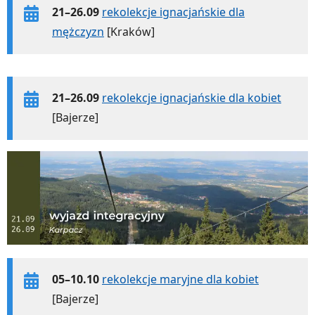
21–26.09
rekolekcje ignacjańskie dla
mężczyzn
[Kraków]
21–26.09
rekolekcje ignacjańskie dla kobiet
[Bajerze]
05–10.10
rekolekcje maryjne dla kobiet
[Bajerze]