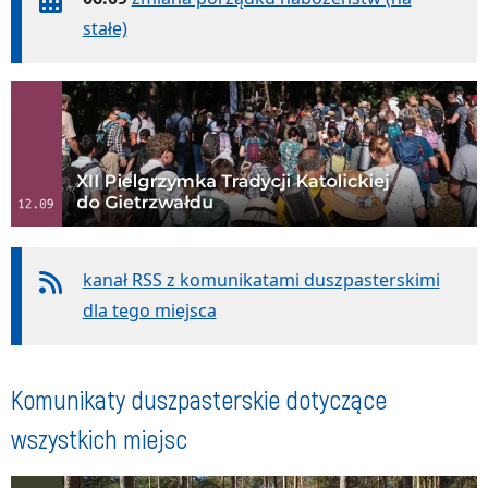
stałe)
kanał RSS z komunikatami duszpasterskimi
dla tego miejsca
Komunikaty duszpasterskie dotyczące
wszystkich miejsc