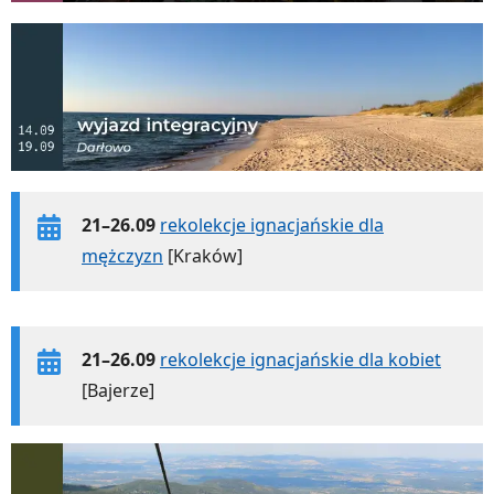
21–26.09
rekolekcje ignacjańskie dla
mężczyzn
[Kraków]
21–26.09
rekolekcje ignacjańskie dla kobiet
[Bajerze]