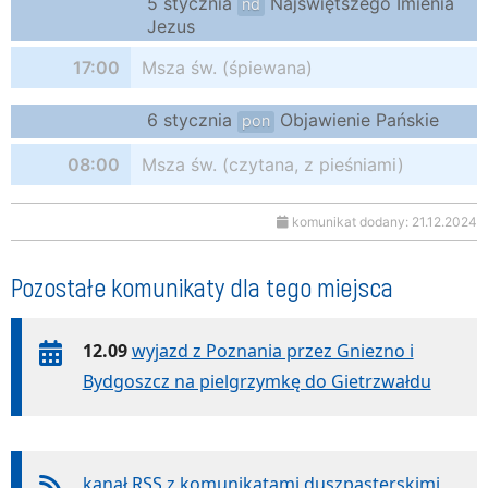
5 stycznia
Najświętszego Imienia
nd
Jezus
17:00
Msza św. (śpiewana)
6 stycznia
Objawienie Pańskie
pon
08:00
Msza św. (czytana, z pieśniami)
komunikat dodany: 21.12.2024
Pozostałe komunikaty dla tego miejsca
12.09
wyjazd z Poznania przez Gniezno i
Bydgoszcz na pielgrzymkę do Gietrzwałdu
kanał RSS z komunikatami duszpasterskimi