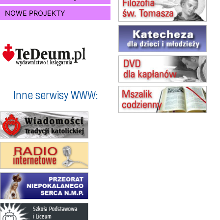
(jednorazowo)
NOWE PROJEKTY
15.08
SZCZECIN
zmiana godziny Mszy św.
(jednorazowo)
15.08
TCZEW
zmiana godziny Mszy św.
(jednorazowo)
15.08
NOWY SĄCZ
zmiana porządku nabożeństw
Inne serwisy WWW:
(jednorazowo)
15.08
KROSNO
Msza św.
15.08
CZĘSTOCHOWA
Msza św.
15.08
KRAKÓW
zmiana porządku nabożeństw
(jednorazowo)
15.08
KOŁOBRZEG
Msza św.
15.08
RZESZÓW
zmiana adresu i poświęcenie