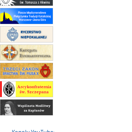
kaplicy
15.08
RZESZÓW
zmiana porządku nabożeństw (na
stałe)
16–22.08
BESKIDY
obóz wędrowny dla dziewcząt
16.08
KOŁOBRZEG
Msza św.
16.08
KATOWICE
integracyjne spotkanie wiernych
17–21.08
BAJERZE
rekolekcje franciszkańskie
20–22.08
GNIEZNO →
GIETRZWAŁD
Męska pielgrzymka rowerowa
22.08
OPOLE
Msza św.
22.08
OPOLE
II Pielgrzymka Tradycji Katolickiej
na Górę św. Anny
23–29.08
BESKIDY