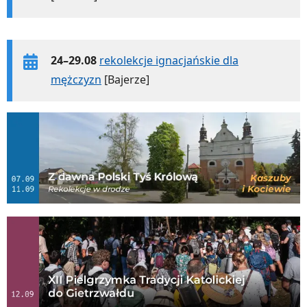
24–29.08
rekolekcje ignacjańskie dla
mężczyzn
[Bajerze]