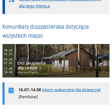
dla tego miejsca
Komunikaty duszpasterskie dotyczące
wszystkich miejsc
16.07–14.08
obozy wakacyjne dla dziewcząt
[Rembów]