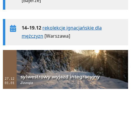
[Bajerze]
14–19.12
rekolekcje ignacjańskie dla
mężczyzn
[Warszawa]