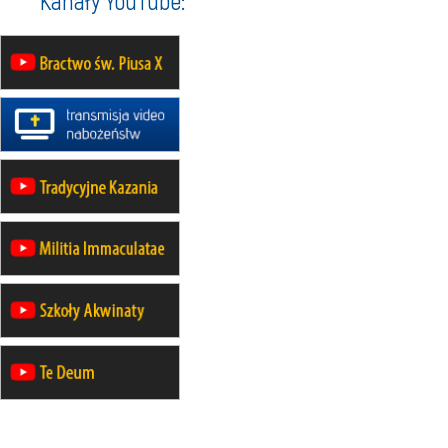
Kanały YouTube:
obóz wędrowny dla chłopców
24–29.08
KRAKÓW
rekolekcje ignacjańskie dla kobiet
24–29.08
BAJERZE
rekolekcje ignacjańskie dla
mężczyzn
30.08
RAFAŁY
Msza św.
30.08
GNIEZNO
integracyjne spotkanie wiernych
30.08
SŁUPSK
zmiana porządku nabożeństw (na
stałe)
06.09
TCZEW
zmiana porządku nabożeństw (na
stałe)
06.09
OLSZTYN
zmiana porządku nabożeństw (na
stałe)
07–11.09
KASZUBY
ZMIANA
Rekolekcje w drodze