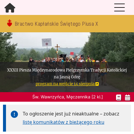
Bractwo Kapłańskie Świętego Piusa X
XXXII Piesza Międzynarodowa Pielgrzymka Tradycji Katolickiej
na Jasną Górę
program na wejście 14 sierpnia
Św. Wawrzyńca, Męczennika [2 kl.]
To ogłoszenie jest już nieaktualne – zobacz
listę komunikatów z bieżącego roku