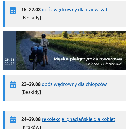
16–22.08
obóz wędrowny dla dziewcząt
[Beskidy]
23–29.08
obóz wędrowny dla chłopców
[Beskidy]
24–29.08
rekolekcje ignacjańskie dla kobiet
[Kraków]