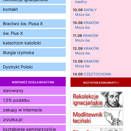
kaplicy
kontakt
10.08
RAFAŁY
Msza św.
10.08
KRAKÓW
Bractwo św. Piusa X
Msza św.
św. Pius X
11.08
KRAKÓW
Msza św.
katechizm katolicki
12.08
KRAKÓW
liturgia rzymska
Msza św.
13.08
KRAKÓW
Msza św.
Dystrykt Polski
14.08
CZĘSTOCHOWA
Msza św.
WSPOMÓŻ DZIEŁA BRACTWA
wszystkie komunikaty »
15.08
JASTRZĘBIE-ZDRÓJ
darowizny
Msza św.
1,5% podatku
15.08
RADOM
Msza św.
zakupy w Internecie
15.08
KIELCE
Msza św.
zrzutka.pl
15.08
BUKOWIEC
kształcenie seminarzystów
zmiana godziny Mszy św.