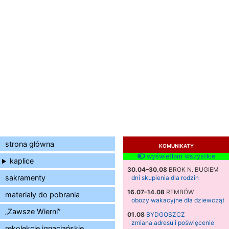
strona główna
KOMUNIKATY
wyświetlam wszystkie
kaplice
30.04–30.08
BROK N. BUGIEM
sakramenty
dni skupienia dla rodzin
16.07–14.08
REMBÓW
materiały do pobrania
obozy wakacyjne dla dziewcząt
„Zawsze Wierni”
01.08
BYDGOSZCZ
zmiana adresu i poświęcenie
rekolekcje ignacjańskie