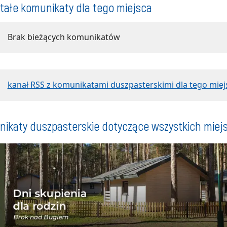
tałe komunikaty dla tego miejsca
Brak bieżących komunikatów
kanał RSS z komunikatami duszpasterskimi dla tego miej
ikaty duszpasterskie dotyczące wszystkich miej