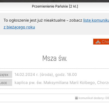
Przemienienie Pańskie [2 kl.]
To ogłoszenie jest już nieaktualne – zobacz
listę komuni
z bieżącego roku
Cho
Msza św.
zątek
14.02.2024 r. (środa), godz. 18.00
ejsce
kaplica pw. św. Maksymiliana Marii Kolbego, Chor
komunikat dodany: 06