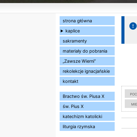
strona główna
kaplice
sakramenty
materiały do pobrania
„Zawsze Wierni”
rekolekcje ignacjańskie
kontakt
poc
Bractwo św. Piusa X
mi
św. Pius X
katechizm katolicki
liturgia rzymska