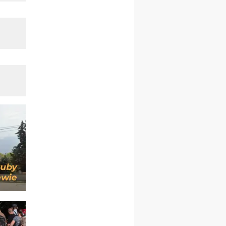
Msza św.
30.08
GNIEZNO
integracyjne spotkanie
wiernych
07–11.09
KASZUBY
ZMIANA
Rekolekcje w drodze
12.09
OLSZTYN
XII Pielgrzymka Tradycji
Katolickiej do Gietrzwałdu
12.09
wyjazd z Poznania przez
Gniezno i Bydgoszcz na
pielgrzymkę do Gietrzwałdu
12.09
wyjazd z Warszawy na
pielgrzymkę do Gietrzwałdu
14–19.09
DARŁOWO
wyjazd integracyjny
21–26.09
KRAKÓW
rekolekcje ignacjańskie dla
mężczyzn