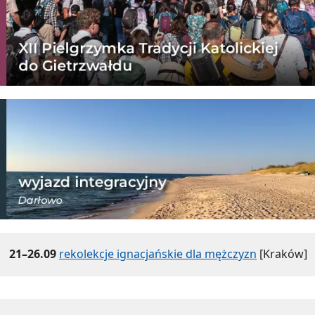
21–26.09
rekolekcje ignacjańskie dla mężczyzn
[Kraków]