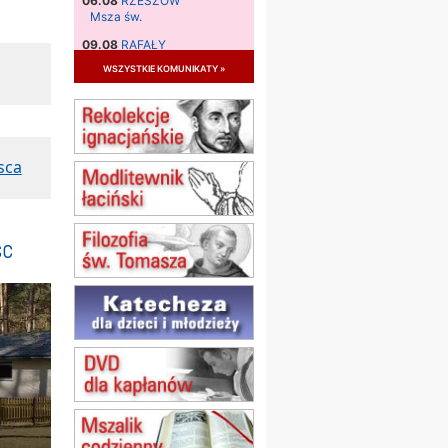
06.08
RZESZÓW
Msza św.
09.08
RAFAŁY
Msza św.
wszystkie komunikaty »
09.08
KIELCE
zmiana godziny Mszy św.
(jednorazowo)
09.08
RADOM
sca
zmiana godziny Mszy św.
(jednorazowo)
10.08
RAFAŁY
Msza św.
sc
15.08
JASTRZĘBIE-ZDRÓJ
Msza św.
15.08
RADOM
Msza św.
15.08
KIELCE
Msza św.
15.08
KOŁOBRZEG
Msza św.
16–22.08
BESKIDY