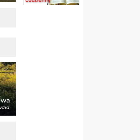
obóz wędrowny dla
dziewcząt
16.08
KOŁOBRZEG
Msza św.
17–21.08
BAJERZE
rekolekcje franciszkańskie
20–22.08
GNIEZNO →
GIETRZWAŁD
Męska pielgrzymka
rowerowa
22.08
OPOLE
Msza św.
23–29.08
BESKIDY
obóz wędrowny dla
chłopców
24–29.08
KRAKÓW
rekolekcje ignacjańskie dla
kobiet
24–29.08
BAJERZE
rekolekcje ignacjańskie dla
mężczyzn
30.08
RAFAŁY