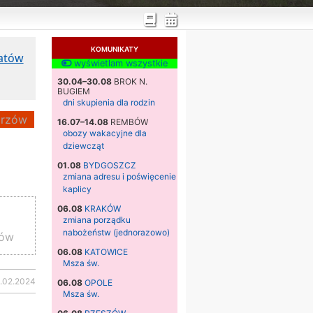
KOMUNIKATY
katów
wyświetlam wszystkie
30.04–30.08
BROK N.
BUGIEM
dni skupienia dla rodzin
rzów
16.07–14.08
REMBÓW
obozy wakacyjne dla
dziewcząt
01.08
BYDGOSZCZ
zmiana adresu i poświęcenie
kaplicy
06.08
KRAKÓW
zmiana porządku
nabożeństw (jednorazowo)
zów
06.08
KATOWICE
Msza św.
.02.2024
06.08
OPOLE
Msza św.