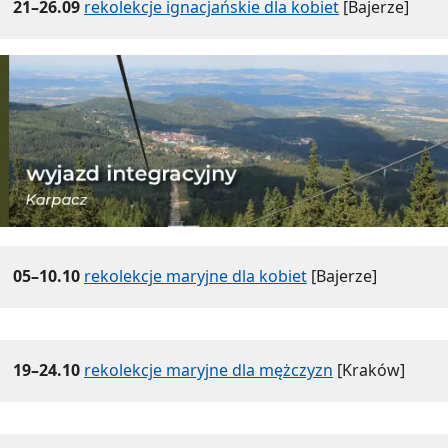
21–26.09
rekolekcje ignacjańskie dla kobiet
[Bajerze]
05–10.10
rekolekcje maryjne dla kobiet
[Bajerze]
19–24.10
rekolekcje maryjne dla mężczyzn
[Kraków]