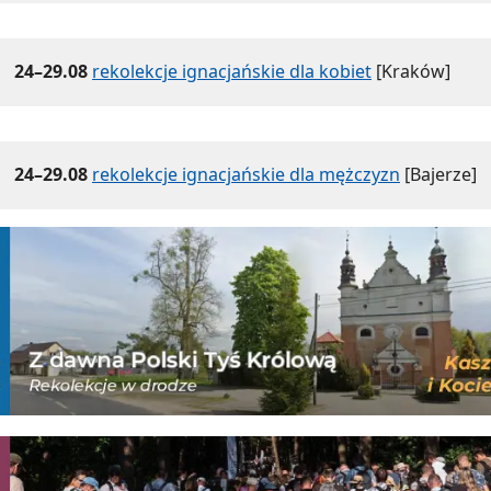
24–29.08
rekolekcje ignacjańskie dla kobiet
[Kraków]
24–29.08
rekolekcje ignacjańskie dla mężczyzn
[Bajerze]