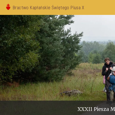
Bractwo Kapłańskie Świętego Piusa X
XXXII Piesza M