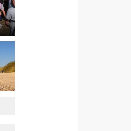
21–26.09
BAJERZE
rekolekcje ignacjańskie dla
kobiet
21–26.09
KARPACZ
wyjazd integracyjny
05–10.10
BAJERZE
ZMIANA
rekolekcje maryjne dla
kobiet
19–24.10
KRAKÓW
rekolekcje maryjne dla
mężczyzn
26–31.10
WARSZAWA
rekolekcje ignacjańskie dla
kobiet
09–14.11
KRAKÓW
rekolekcje ignacjańskie dla
kobiet
09–14.11
BAJERZE
rekolekcje ignacjańskie dla
mężczyzn
23–28.11
WARSZAWA
rekolekcje ignacjańskie dla