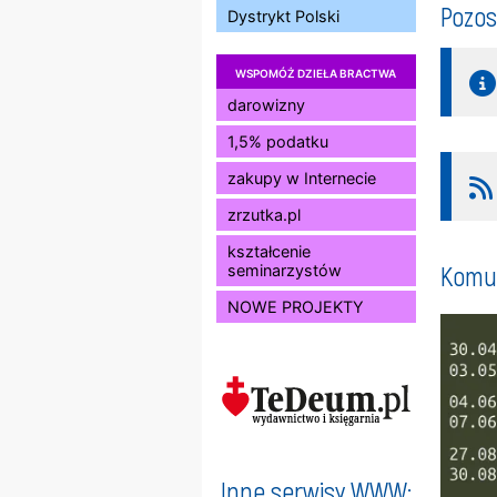
Pozos
Dystrykt Polski
WSPOMÓŻ DZIEŁA BRACTWA
darowizny
1,5% podatku
zakupy w Internecie
zrzutka.pl
kształcenie
Komun
seminarzystów
NOWE PROJEKTY
Inne serwisy WWW: