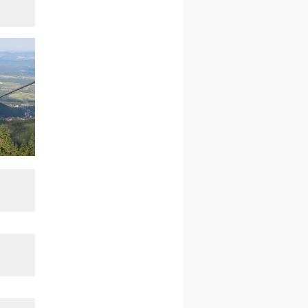
kobiet
14–19.12
BAJERZE
rekolekcje ignacjańskie dla
kobiet
14–19.12
WARSZAWA
rekolekcje ignacjańskie dla
mężczyzn
27.12.2026–01.01.2027
ZAWOJA
sylwestrowy wyjazd
integracyjny