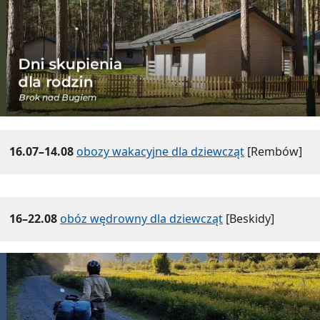
16.07–14.08
obozy wakacyjne dla dziewcząt
[Rembów]
16–22.08
obóz wędrowny dla dziewcząt
[Beskidy]