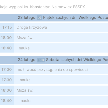
kcje wygłosi ks. Konstantyn Najmowicz FSSPX.
23 lutego
Piątek suchych dni Wielkiego Postu
pt
17:15
Droga krzyżowa
18:00
Msza św.
18:40
I nauka
24 lutego
Sobota suchych dni Wielkiego Po
sob
 17:00
możliwość przystąpienia do spowiedzi
17:30
II nauka
18:00
Msza św.
18:40
III nauka