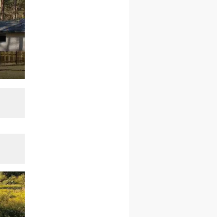
23–29.08
BESKIDY
obóz wędrowny dla
chłopców
24–29.08
KRAKÓW
rekolekcje ignacjańskie dla
kobiet
24–29.08
BAJERZE
rekolekcje ignacjańskie dla
mężczyzn
30.08
RAFAŁY
Msza św.
30.08
GNIEZNO
integracyjne spotkanie
wiernych
07–11.09
KASZUBY
ZMIANA
Rekolekcje w drodze
12.09
OLSZTYN
XII Pielgrzymka Tradycji
Katolickiej do Gietrzwałdu
12.09
wyjazd z Poznania przez
Gniezno i Bydgoszcz na