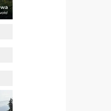
pielgrzymkę do Gietrzwałdu
12.09
wyjazd z Warszawy na
pielgrzymkę do Gietrzwałdu
14–19.09
DARŁOWO
wyjazd integracyjny
21–26.09
KRAKÓW
rekolekcje ignacjańskie dla
mężczyzn
21–26.09
BAJERZE
rekolekcje ignacjańskie dla
kobiet
21–26.09
KARPACZ
wyjazd integracyjny
05–10.10
BAJERZE
ZMIANA
rekolekcje maryjne dla
kobiet
19–24.10
KRAKÓW
rekolekcje maryjne dla
mężczyzn
26–31.10
WARSZAWA