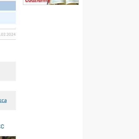
Msza św.
15.08
CZĘSTOCHOWA
Msza św.
15.08
KOŁOBRZEG
Msza św.
4.02.2024
16–22.08
BESKIDY
obóz wędrowny dla
dziewcząt
16.08
KOŁOBRZEG
Msza św.
17–21.08
BAJERZE
rekolekcje franciszkańskie
20–22.08
GNIEZNO →
GIETRZWAŁD
Męska pielgrzymka
sca
rowerowa
22.08
OPOLE
Msza św.
22.08
OPOLE
sc
II Pielgrzymka Tradycji
Katolickiej na Górę św. Anny