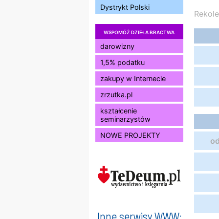
Dystrykt Polski
Rekole
WSPOMÓŻ DZIEŁA BRACTWA
darowizny
1,5% podatku
zakupy w Internecie
zrzutka.pl
kształcenie
seminarzystów
NOWE PROJEKTY
od
Inne serwisy WWW: