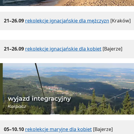
21–26.09
rekolekcje ignacjańskie dla mężczyzn
[Kraków]
21–26.09
rekolekcje ignacjańskie dla kobiet
[Bajerze]
05–10.10
rekolekcje maryjne dla kobiet
[Bajerze]