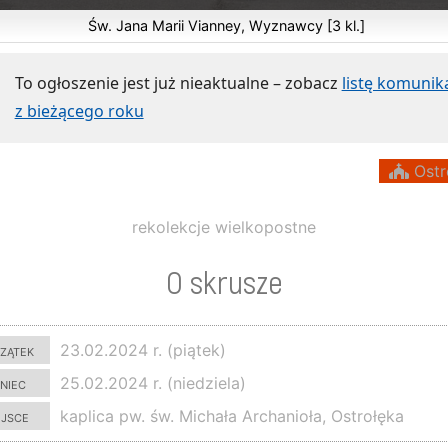
Św. Jana Marii Vianney, Wyznawcy [3 kl.]
To ogłoszenie jest już nieaktualne – zobacz
listę komuni
z bieżącego roku
Ostr
rekolekcje wielkopostne
O skrusze
zątek
23.02.2024 r. (piątek)
niec
25.02.2024 r. (niedziela)
ejsce
kaplica pw. św. Michała Archanioła, Ostrołęka