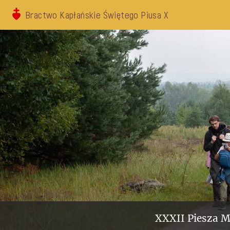
Bractwo Kapłańskie Świętego Piusa X
XXXII Piesza M