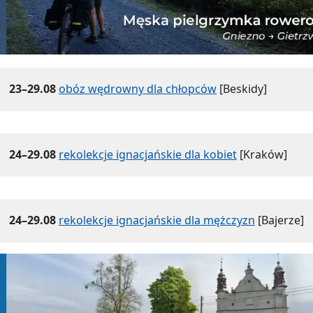
23–29.08
obóz wędrowny dla chłopców
[Beskidy]
24–29.08
rekolekcje ignacjańskie dla kobiet
[Kraków]
24–29.08
rekolekcje ignacjańskie dla mężczyzn
[Bajerze]