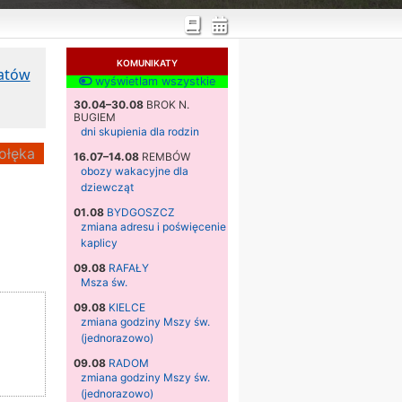
KOMUNIKATY
katów
wyświetlam wszystkie
30.04–30.08
BROK N.
BUGIEM
dni skupienia dla rodzin
ołęka
16.07–14.08
REMBÓW
obozy wakacyjne dla
dziewcząt
01.08
BYDGOSZCZ
zmiana adresu i poświęcenie
kaplicy
09.08
RAFAŁY
Msza św.
09.08
KIELCE
zmiana godziny Mszy św.
(jednorazowo)
09.08
RADOM
zmiana godziny Mszy św.
(jednorazowo)