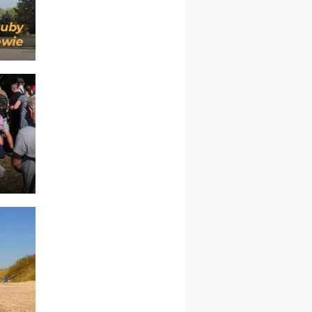
rekolekcje ignacjańskie dla
kobiet
09–14.11
KRAKÓW
rekolekcje ignacjańskie dla
kobiet
09–14.11
BAJERZE
rekolekcje ignacjańskie dla
mężczyzn
23–28.11
WARSZAWA
rekolekcje ignacjańskie dla
kobiet
14–19.12
BAJERZE
rekolekcje ignacjańskie dla
kobiet
14–19.12
WARSZAWA
rekolekcje ignacjańskie dla
mężczyzn
27.12.2026–01.01.2027
ZAWOJA
sylwestrowy wyjazd
integracyjny