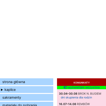
strona główna
KOMUNIKATY
wyświetlam wszystkie
kaplice
30.04–30.08
BROK N. BUGIEM
sakramenty
dni skupienia dla rodzin
16.07–14.08
REMBÓW
materiały do pobrania