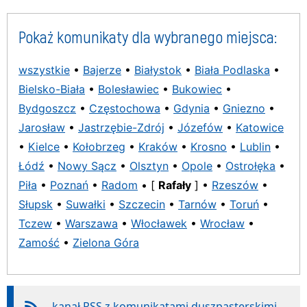
Pokaż komunikaty dla wybranego miejsca:
wszystkie
•
Bajerze
•
Białystok
•
Biała Podlaska
•
Bielsko-Biała
•
Bolesławiec
•
Bukowiec
•
Bydgoszcz
•
Częstochowa
•
Gdynia
•
Gniezno
•
Jarosław
•
Jastrzębie-Zdrój
•
Józefów
•
Katowice
•
Kielce
•
Kołobrzeg
•
Kraków
•
Krosno
•
Lublin
•
Łódź
•
Nowy Sącz
•
Olsztyn
•
Opole
•
Ostrołęka
•
Piła
•
Poznań
•
Radom
• [
Rafały
] •
Rzeszów
•
Słupsk
•
Suwałki
•
Szczecin
•
Tarnów
•
Toruń
•
Tczew
•
Warszawa
•
Włocławek
•
Wrocław
•
Zamość
•
Zielona Góra
kanał RSS z komunikatami duszpasterskimi