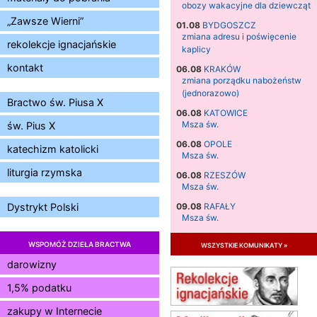
obozy wakacyjne dla dziewcząt
„Zawsze Wierni”
01.08
BYDGOSZCZ
zmiana adresu i poświęcenie
rekolekcje ignacjańskie
kaplicy
kontakt
06.08
KRAKÓW
zmiana porządku nabożeństw
(jednorazowo)
Bractwo św. Piusa X
06.08
KATOWICE
Msza św.
św. Pius X
06.08
OPOLE
katechizm katolicki
Msza św.
liturgia rzymska
06.08
RZESZÓW
Msza św.
09.08
RAFAŁY
Dystrykt Polski
Msza św.
09.08
KIELCE
WSPOMÓŻ DZIEŁA BRACTWA
wszystkie komunikaty »
zmiana godziny Mszy św.
(jednorazowo)
darowizny
09.08
RADOM
1,5% podatku
zmiana godziny Mszy św.
(jednorazowo)
zakupy w Internecie