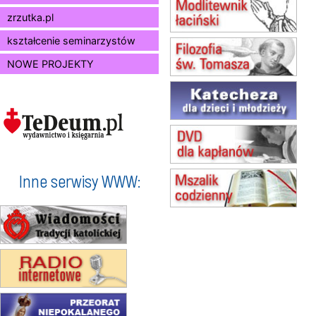
10.08
RAFAŁY
zrzutka.pl
Msza św.
15.08
JASTRZĘBIE-ZDRÓJ
kształcenie seminarzystów
Msza św.
NOWE PROJEKTY
15.08
RADOM
Msza św.
15.08
KIELCE
Msza św.
15.08
KOŁOBRZEG
Msza św.
16–22.08
BESKIDY
obóz wędrowny dla dziewcząt
Inne serwisy WWW:
16.08
KOŁOBRZEG
Msza św.
17–21.08
BAJERZE
rekolekcje franciszkańskie
20–22.08
GNIEZNO →
GIETRZWAŁD
Męska pielgrzymka rowerowa
22.08
OPOLE
Msza św.