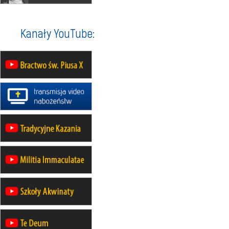
wyjazd z Warszawy na
pielgrzymkę do Gietrzwałdu
14–19.09
DARŁOWO
Kanały YouTube:
wyjazd integracyjny
21–26.09
KRAKÓW
rekolekcje ignacjańskie dla
mężczyzn
21–26.09
BAJERZE
rekolekcje ignacjańskie dla kobiet
21–26.09
KARPACZ
wyjazd integracyjny
05–10.10
BAJERZE
ZMIANA
rekolekcje maryjne dla kobiet
19–24.10
KRAKÓW
rekolekcje maryjne dla mężczyzn
26–31.10
WARSZAWA
rekolekcje ignacjańskie dla kobiet
09–14.11
KRAKÓW
rekolekcje ignacjańskie dla kobiet
09–14.11
BAJERZE
rekolekcje ignacjańskie dla