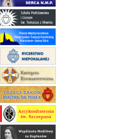
23–29.08
BESKIDY
obóz wędrowny dla chłopców
24–29.08
KRAKÓW
rekolekcje ignacjańskie dla kobiet
24–29.08
BAJERZE
rekolekcje ignacjańskie dla
mężczyzn
30.08
RAFAŁY
Msza św.
30.08
GNIEZNO
integracyjne spotkanie wiernych
07–11.09
KASZUBY
ZMIANA
Rekolekcje w drodze
12.09
OLSZTYN
XII Pielgrzymka Tradycji
Katolickiej do Gietrzwałdu
12.09
wyjazd z Poznania przez
Gniezno i Bydgoszcz na
pielgrzymkę do Gietrzwałdu
12.09