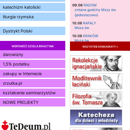
09.08
RADOM
katechizm katolicki
zmiana godziny Mszy św.
(jednorazowo)
liturgia rzymska
10.08
RAFAŁY
Msza św.
Dystrykt Polski
10.08
KRAKÓW
Msza św.
WSPOMÓŻ DZIEŁA BRACTWA
wszystkie komunikaty »
11.08
KRAKÓW
Msza św.
darowizny
12.08
KRAKÓW
1,5% podatku
Msza św.
zakupy w Internecie
13.08
KRAKÓW
Msza św.
zrzutka.pl
14.08
CZĘSTOCHOWA
Msza św.
kształcenie seminarzystów
15.08
JASTRZĘBIE-ZDRÓJ
NOWE PROJEKTY
Msza św.
15.08
RADOM
Msza św.
15.08
KIELCE
Msza św.