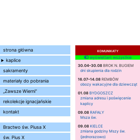
strona główna
KOMUNIKATY
wyświetlam wszystkie
kaplice
30.04–30.08
BROK N. BUGIEM
sakramenty
dni skupienia dla rodzin
16.07–14.08
REMBÓW
materiały do pobrania
obozy wakacyjne dla dziewcząt
„Zawsze Wierni”
01.08
BYDGOSZCZ
zmiana adresu i poświęcenie
rekolekcje ignacjańskie
kaplicy
kontakt
09.08
RAFAŁY
Msza św.
09.08
KIELCE
Bractwo św. Piusa X
zmiana godziny Mszy św.
(jednorazowo)
św. Pius X