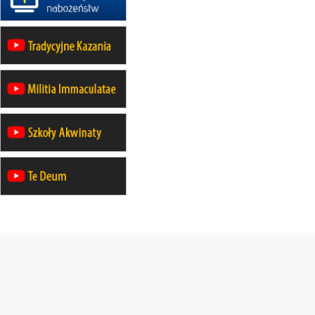
na Górę św. Anny
23–29.08
BESKIDY
obóz wędrowny dla chłopców
24–29.08
KRAKÓW
rekolekcje ignacjańskie dla kobiet
24–29.08
BAJERZE
rekolekcje ignacjańskie dla
mężczyzn
30.08
RAFAŁY
Msza św.
30.08
GNIEZNO
integracyjne spotkanie wiernych
30.08
SŁUPSK
zmiana porządku nabożeństw (na
stałe)
06.09
TCZEW
zmiana porządku nabożeństw (na
stałe)
06.09
OLSZTYN
zmiana porządku nabożeństw (na
stałe)