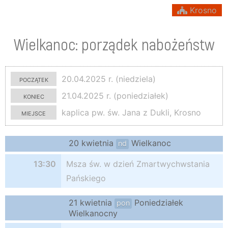
Krosno
Wielkanoc: porządek nabożeństw
początek
20.04.2025 r. (niedziela)
koniec
21.04.2025 r. (poniedziałek)
miejsce
kaplica pw. św. Jana z Dukli, Krosno
20 kwietnia
Wielkanoc
nd
13:30
Msza św. w dzień Zmartwychwstania
Pańskiego
21 kwietnia
Poniedziałek
pon
Wielkanocny