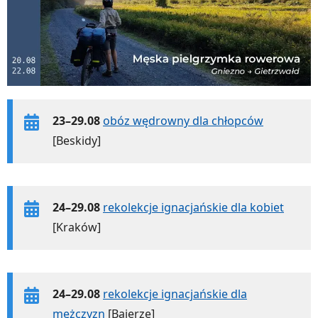
23–29.08
obóz wędrowny dla chłopców
[Beskidy]
24–29.08
rekolekcje ignacjańskie dla kobiet
[Kraków]
24–29.08
rekolekcje ignacjańskie dla
mężczyzn
[Bajerze]