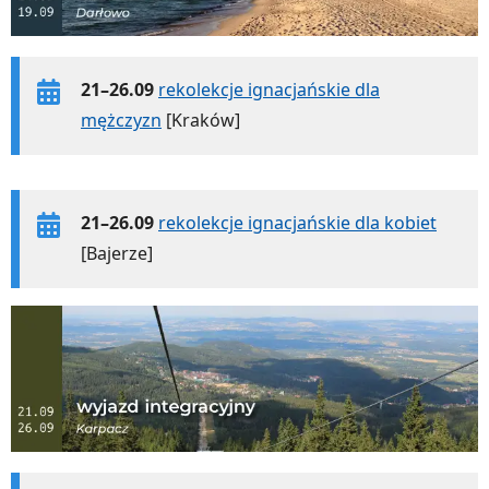
21–26.09
rekolekcje ignacjańskie dla
mężczyzn
[Kraków]
21–26.09
rekolekcje ignacjańskie dla kobiet
[Bajerze]