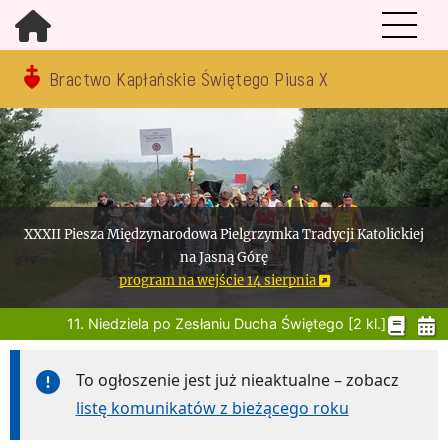
Bractwo Kapłańskie Świętego Piusa X
XXXII Piesza Międzynarodowa Pielgrzymka Tradycji Katolickiej
na Jasną Górę
program na wejście 14 sierpnia
11. Niedziela po Zesłaniu Ducha Świętego [2 kl.]
To ogłoszenie jest już nieaktualne – zobacz
listę komunikatów z bieżącego roku