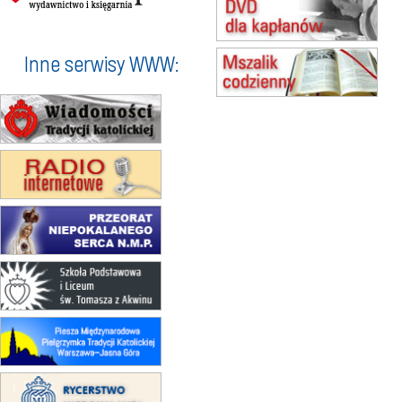
15.08
BUKOWIEC
zmiana godziny Mszy św.
(jednorazowo)
Inne serwisy WWW:
15.08
SZCZECIN
zmiana godziny Mszy św.
(jednorazowo)
15.08
TCZEW
zmiana godziny Mszy św.
(jednorazowo)
15.08
NOWY SĄCZ
zmiana porządku nabożeństw
(jednorazowo)
15.08
KROSNO
Msza św.
15.08
CZĘSTOCHOWA
Msza św.
15.08
KRAKÓW
zmiana porządku nabożeństw
(jednorazowo)
15.08
KOŁOBRZEG
Msza św.