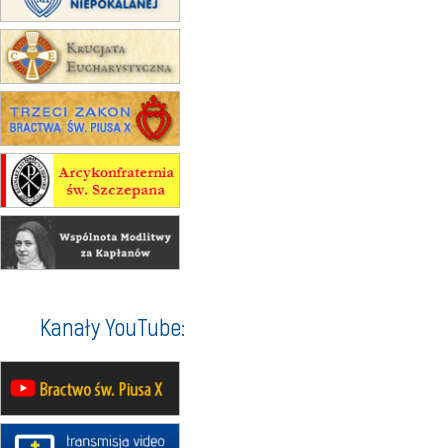
15.08
RZESZÓW
zmiana adresu i poświęcenie
kaplicy
15.08
RZESZÓW
zmiana porządku nabożeństw (na
stałe)
16–22.08
BESKIDY
obóz wędrowny dla dziewcząt
16.08
KOŁOBRZEG
Msza św.
16.08
KATOWICE
integracyjne spotkanie wiernych
17–21.08
BAJERZE
rekolekcje franciszkańskie
Kanały YouTube:
20–22.08
GNIEZNO →
GIETRZWAŁD
Męska pielgrzymka rowerowa
22.08
OPOLE
Msza św.
22.08
OPOLE
II Pielgrzymka Tradycji Katolickiej