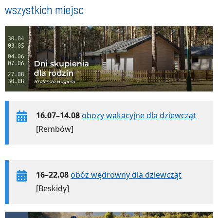
wszystkich miejsc
16.07–14.08
obozy wakacyjne dla dziewcząt
[Rembów]
16–22.08
obóz wędrowny dla dziewcząt
[Beskidy]