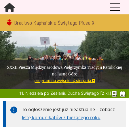
Bractwo Kapłańskie Świętego Piusa X
XXXII Piesza Międzynarodowa Pielgrzymka Tradycji Katolickiej
na Jasną Górę
program na wejście 14 sierpnia
11. Niedziela po Zesłaniu Ducha Świętego [2 kl.]
To ogłoszenie jest już nieaktualne – zobacz
listę komunikatów z bieżącego roku