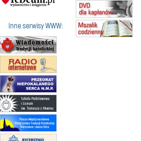
Msza św.
15.08
BUKOWIEC
zmiana godziny Mszy św.
(jednorazowo)
Inne serwisy WWW:
15.08
SZCZECIN
zmiana godziny Mszy św.
(jednorazowo)
15.08
TCZEW
zmiana godziny Mszy św.
(jednorazowo)
15.08
NOWY SĄCZ
zmiana porządku nabożeństw
(jednorazowo)
15.08
KROSNO
Msza św.
15.08
CZĘSTOCHOWA
Msza św.
15.08
KRAKÓW
zmiana porządku nabożeństw
(jednorazowo)
15.08
KOŁOBRZEG