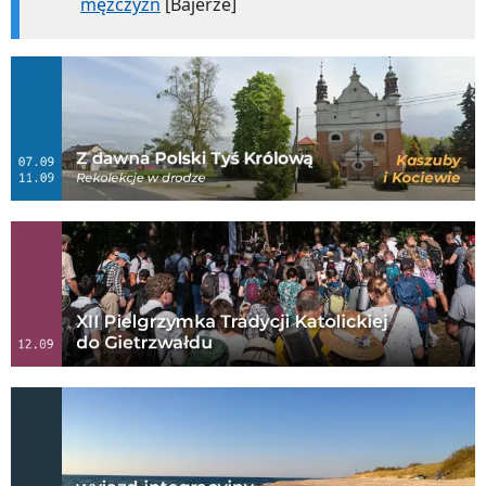
mężczyzn
[Bajerze]