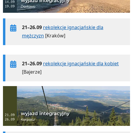
21–26.09
rekolekcje ignacjańskie dla
mężczyzn
[Kraków]
21–26.09
rekolekcje ignacjańskie dla kobiet
[Bajerze]