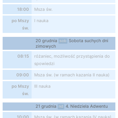
18:00
Msza św.
po Mszy
I nauka
św.
20 grudnia
Sobota suchych dni
sob
zimowych
08:15
różaniec, możliwość przystąpienia do
spowiedzi
09:00
Msza św. (w ramach kazania II nauka)
po Mszy
III nauka
św.
21 grudnia
4. Niedziela Adwentu
nd
10:00
Msza św. (w ramach kazania IV nauka)