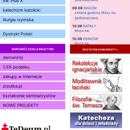
św. Pius X
09.08
RADOM
katechizm katolicki
zmiana godziny Mszy św.
(jednorazowo)
liturgia rzymska
10.08
RAFAŁY
Msza św.
Dystrykt Polski
10.08
KRAKÓW
Msza św.
WSPOMÓŻ DZIEŁA BRACTWA
wszystkie komunikaty »
11.08
KRAKÓW
Msza św.
darowizny
12.08
KRAKÓW
1,5% podatku
Msza św.
zakupy w Internecie
13.08
KRAKÓW
Msza św.
zrzutka.pl
14.08
CZĘSTOCHOWA
Msza św.
kształcenie seminarzystów
15.08
JASTRZĘBIE-ZDRÓJ
NOWE PROJEKTY
Msza św.
15.08
RADOM
Msza św.
15.08
KIELCE