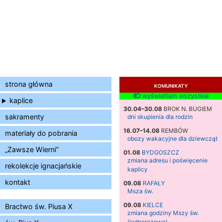
strona główna
KOMUNIKATY
wyświetlam wszystkie
kaplice
30.04–30.08
BROK N. BUGIEM
sakramenty
dni skupienia dla rodzin
16.07–14.08
REMBÓW
materiały do pobrania
obozy wakacyjne dla dziewcząt
„Zawsze Wierni”
01.08
BYDGOSZCZ
zmiana adresu i poświęcenie
rekolekcje ignacjańskie
kaplicy
kontakt
09.08
RAFAŁY
Msza św.
09.08
KIELCE
Bractwo św. Piusa X
zmiana godziny Mszy św.
(jednorazowo)