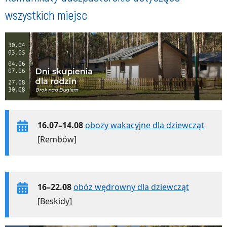
wszystkich miejsc
16.07–14.08
obozy wakacyjne dla dziewcząt
[Rembów]
16–22.08
obóz wędrowny dla dziewcząt
[Beskidy]