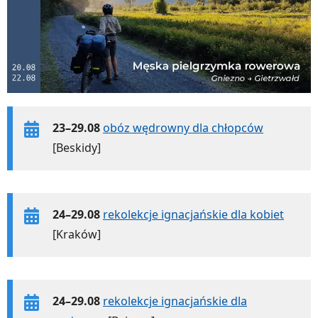
23–29.08
obóz wędrowny dla chłopców
[Beskidy]
24–29.08
rekolekcje ignacjańskie dla kobiet
[Kraków]
24–29.08
rekolekcje ignacjańskie dla