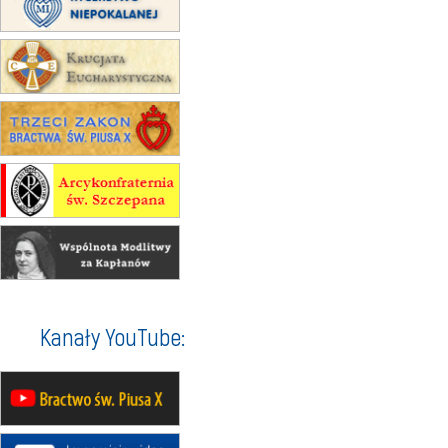
Msza św.
15.08
RZESZÓW
zmiana adresu i poświęcenie
kaplicy
15.08
RZESZÓW
zmiana porządku nabożeństw (na
stałe)
16–22.08
BESKIDY
obóz wędrowny dla dziewcząt
16.08
KOŁOBRZEG
Msza św.
16.08
KATOWICE
integracyjne spotkanie wiernych
17–21.08
BAJERZE
rekolekcje franciszkańskie
Kanały YouTube:
20–22.08
GNIEZNO →
GIETRZWAŁD
Męska pielgrzymka rowerowa
22.08
OPOLE
Msza św.
22.08
OPOLE