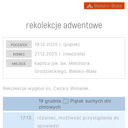
Bielsko-Biała
rekolekcje adwentowe
początek
19.12.2025 r. (piątek)
koniec
21.12.2025 r. (niedziela)
miejsce
kaplica pw. św. Melchiora
Grodzieckiego, Bielsko-Biała
Rekolekcje wygłosi ks. Cezary Winiarek.
19 grudnia
Piątek suchych dni
pt
zimowych
17:15
różaniec, możliwość przystąpienia do
spowiedzi