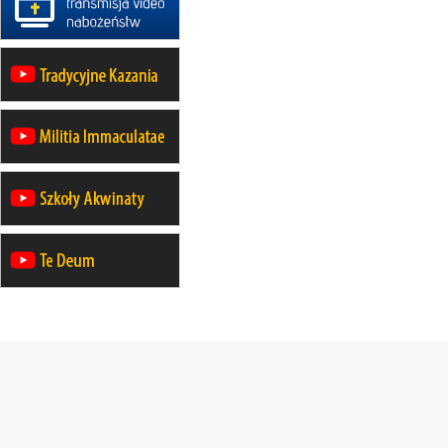
II Pielgrzymka Tradycji Katolickiej
na Górę św. Anny
23–29.08
BESKIDY
obóz wędrowny dla chłopców
24–29.08
KRAKÓW
rekolekcje ignacjańskie dla kobiet
24–29.08
BAJERZE
rekolekcje ignacjańskie dla
mężczyzn
30.08
RAFAŁY
Msza św.
30.08
GNIEZNO
integracyjne spotkanie wiernych
30.08
SŁUPSK
zmiana porządku nabożeństw (na
stałe)
06.09
TCZEW
zmiana porządku nabożeństw (na
stałe)
06.09
OLSZTYN
zmiana porządku nabożeństw (na
stałe)