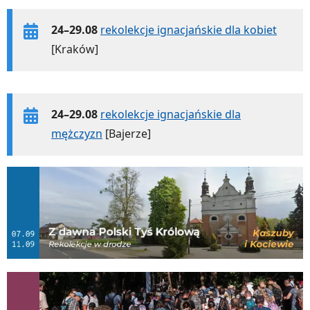
24–29.08
rekolekcje ignacjańskie dla kobiet
[Kraków]
24–29.08
rekolekcje ignacjańskie dla
mężczyzn
[Bajerze]