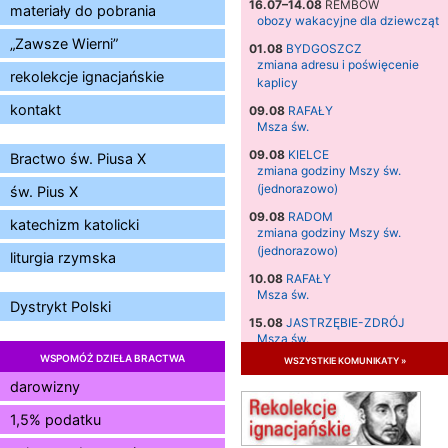
16.07–14.08
REMBÓW
materiały do pobrania
obozy wakacyjne dla dziewcząt
„Zawsze Wierni”
01.08
BYDGOSZCZ
zmiana adresu i poświęcenie
rekolekcje ignacjańskie
kaplicy
kontakt
09.08
RAFAŁY
Msza św.
09.08
KIELCE
Bractwo św. Piusa X
zmiana godziny Mszy św.
(jednorazowo)
św. Pius X
09.08
RADOM
katechizm katolicki
zmiana godziny Mszy św.
(jednorazowo)
liturgia rzymska
10.08
RAFAŁY
Msza św.
Dystrykt Polski
15.08
JASTRZĘBIE-ZDRÓJ
Msza św.
WSPOMÓŻ DZIEŁA BRACTWA
wszystkie komunikaty »
15.08
RADOM
Msza św.
darowizny
15.08
KIELCE
1,5% podatku
Msza św.