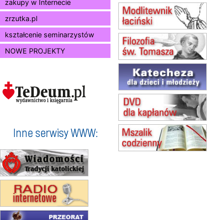
zakupy w Internecie
15.08
BUKOWIEC
zmiana godziny Mszy św.
zrzutka.pl
(jednorazowo)
15.08
SZCZECIN
kształcenie seminarzystów
zmiana godziny Mszy św.
NOWE PROJEKTY
(jednorazowo)
15.08
TCZEW
zmiana godziny Mszy św.
(jednorazowo)
15.08
NOWY SĄCZ
zmiana porządku nabożeństw
(jednorazowo)
15.08
KROSNO
Inne serwisy WWW:
Msza św.
15.08
CZĘSTOCHOWA
Msza św.
15.08
KOŁOBRZEG
Msza św.
16–22.08
BESKIDY
obóz wędrowny dla dziewcząt
16.08
KOŁOBRZEG
Msza św.