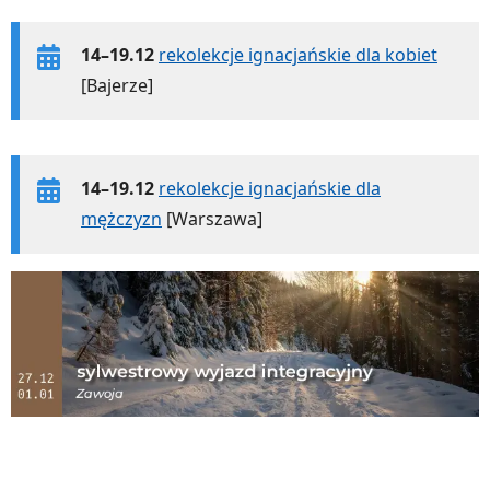
14–19.12
rekolekcje ignacjańskie dla kobiet
[Bajerze]
14–19.12
rekolekcje ignacjańskie dla
mężczyzn
[Warszawa]