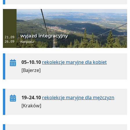
05–10.10
rekolekcje maryjne dla kobiet
[Bajerze]
19–24.10
rekolekcje maryjne dla mężczyzn
[Kraków]