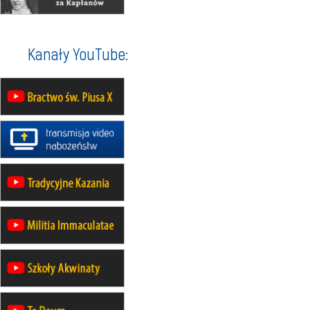
07–11.09
KASZUBY
ZMIANA
Rekolekcje w drodze
12.09
OLSZTYN
Kanały YouTube:
XII Pielgrzymka Tradycji
Katolickiej do Gietrzwałdu
12.09
wyjazd z Poznania przez
Gniezno i Bydgoszcz na
pielgrzymkę do Gietrzwałdu
12.09
wyjazd z Warszawy na
pielgrzymkę do Gietrzwałdu
14–19.09
DARŁOWO
wyjazd integracyjny
21–26.09
KRAKÓW
rekolekcje ignacjańskie dla
mężczyzn
21–26.09
BAJERZE
rekolekcje ignacjańskie dla kobiet
21–26.09
KARPACZ
wyjazd integracyjny