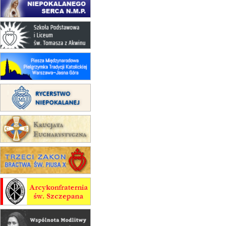
17–21.08
BAJERZE
rekolekcje franciszkańskie
20–22.08
GNIEZNO →
GIETRZWAŁD
Męska pielgrzymka rowerowa
22.08
OPOLE
Msza św.
22.08
OPOLE
II Pielgrzymka Tradycji Katolickiej
na Górę św. Anny
23–29.08
BESKIDY
obóz wędrowny dla chłopców
24–29.08
KRAKÓW
rekolekcje ignacjańskie dla kobiet
24–29.08
BAJERZE
rekolekcje ignacjańskie dla
mężczyzn
30.08
RAFAŁY
Msza św.
30.08
GNIEZNO
integracyjne spotkanie wiernych