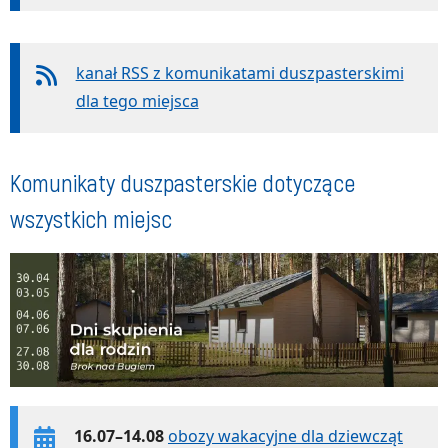
kanał RSS z komunikatami duszpasterskimi
dla tego miejsca
Komunikaty duszpasterskie dotyczące
wszystkich miejsc
16.07–14.08
obozy wakacyjne dla dziewcząt