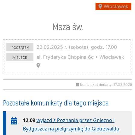
Włocławek
Msza św.
początek
22.02.2025 r. (sobota), godz. 17.00
miejsce
al. Fryderyka Chopina 6c • Włocławek
komunikat dodany: 17.02.2025
Pozostałe komunikaty dla tego miejsca
12.09
wyjazd z Poznania przez Gniezno i
Bydgoszcz na pielgrzymkę do Gietrzwałdu