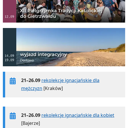
21–26.09
rekolekcje ignacjańskie dla
mężczyzn
[Kraków]
21–26.09
rekolekcje ignacjańskie dla kobiet
[Bajerze]