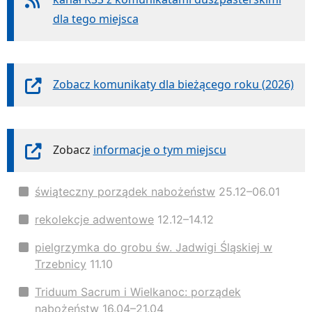
dla tego miejsca
Zobacz komunikaty dla bieżącego roku (2026)
Zobacz
informacje o tym miejscu
świąteczny porządek nabożeństw
25.12–06.01
rekolekcje adwentowe
12.12–14.12
pielgrzymka do grobu św. Jadwigi Śląskiej w
Trzebnicy
11.10
Triduum Sacrum i Wielkanoc: porządek
nabożeństw
16.04–21.04