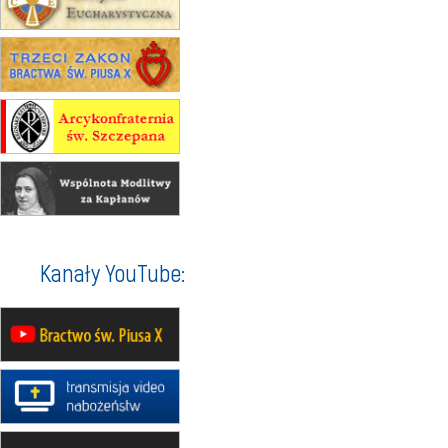
12.09
wyjazd z Warszawy na
pielgrzymkę do Gietrzwałdu
14–19.09
DARŁOWO
wyjazd integracyjny
21–26.09
KRAKÓW
rekolekcje ignacjańskie dla
mężczyzn
21–26.09
BAJERZE
rekolekcje ignacjańskie dla kobiet
21–26.09
KARPACZ
wyjazd integracyjny
05–10.10
BAJERZE
ZMIANA
Kanały YouTube:
rekolekcje maryjne dla kobiet
19–24.10
KRAKÓW
rekolekcje maryjne dla mężczyzn
26–31.10
WARSZAWA
rekolekcje ignacjańskie dla kobiet
09–14.11
KRAKÓW
rekolekcje ignacjańskie dla kobiet
09–14.11
BAJERZE