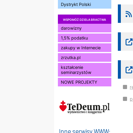
Dystrykt Polski
WSPOMÓŻ DZIEŁA BRACTWA
darowizny
1,5% podatku
zakupy w Internecie
zrzutka.pl
kształcenie
seminarzystów
NOWE PROJEKTY
r
p
Inne serwisy WWW: