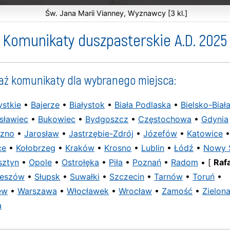
Św. Jana Marii Vianney, Wyznawcy [3 kl.]
Komunikaty duszpasterskie A.D. 2025
aż komunikaty dla wybranego miejsca:
stkie
•
Bajerze
•
Białystok
•
Biała Podlaska
•
Bielsko-Biał
sławiec
•
Bukowiec
•
Bydgoszcz
•
Częstochowa
•
Gdynia
ezno
•
Jarosław
•
Jastrzębie-Zdrój
•
Józefów
•
Katowice
•
ce
•
Kołobrzeg
•
Kraków
•
Krosno
•
Lublin
•
Łódź
•
Nowy 
sztyn
•
Opole
•
Ostrołęka
•
Piła
•
Poznań
•
Radom
• [
Rafa
eszów
•
Słupsk
•
Suwałki
•
Szczecin
•
Tarnów
•
Toruń
•
ew
•
Warszawa
•
Włocławek
•
Wrocław
•
Zamość
•
Zielon
a