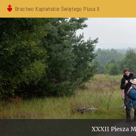
Bractwo Kapłańskie Świętego Piusa X
XXXII Piesza M