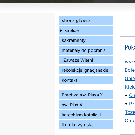
strona główna
kaplice
sakramenty
Pok
materiały do pobrania
„Zawsze Wierni”
wszy
Bole
rekolekcje ignacjańskie
Gni
kontakt
Kiel
Bractwo św. Piusa X
•
Ol
•
Rz
św. Pius X
Tcz
katechizm katolicki
Gór
liturgia rzymska