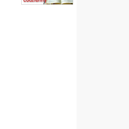
Msza św.
15.08
CZĘSTOCHOWA
Msza św.
15.08
KOŁOBRZEG
Msza św.
16–22.08
BESKIDY
obóz wędrowny dla
dziewcząt
16.08
KOŁOBRZEG
Msza św.
17–21.08
BAJERZE
rekolekcje franciszkańskie
20–22.08
GNIEZNO →
GIETRZWAŁD
Męska pielgrzymka
rowerowa
22.08
OPOLE
Msza św.
22.08
OPOLE
II Pielgrzymka Tradycji
Katolickiej na Górę św. Anny