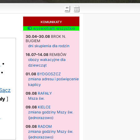
KOMUNIKATY
wyświetlam wszystkie
30.04–30.08
BROK N.
BUGIEM
dni skupienia dla rodzin
16.07–14.08
REMBÓW
obozy wakacyjne dla
a
•
dziewcząt
•
01.08
BYDGOSZCZ
zmiana adresu i poświęcenie
kaplicy
Sącz
09.08
RAFAŁY
ły
]
Msza św.
09.08
KIELCE
zmiana godziny Mszy św.
a
(jednorazowo)
09.08
RADOM
zmiana godziny Mszy św.
(jednorazowo)