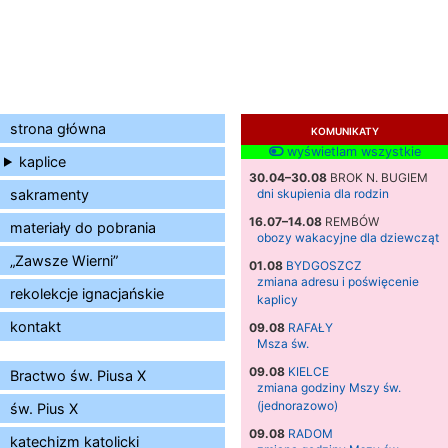
strona główna
KOMUNIKATY
wyświetlam wszystkie
kaplice
30.04–30.08
BROK N. BUGIEM
sakramenty
dni skupienia dla rodzin
16.07–14.08
REMBÓW
materiały do pobrania
obozy wakacyjne dla dziewcząt
„Zawsze Wierni”
01.08
BYDGOSZCZ
zmiana adresu i poświęcenie
rekolekcje ignacjańskie
kaplicy
kontakt
09.08
RAFAŁY
Msza św.
09.08
KIELCE
Bractwo św. Piusa X
zmiana godziny Mszy św.
(jednorazowo)
św. Pius X
09.08
RADOM
katechizm katolicki