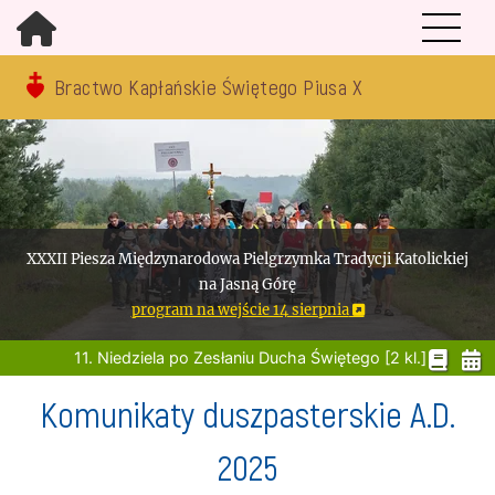
Bractwo Kapłańskie Świętego Piusa X
XXXII Piesza Międzynarodowa Pielgrzymka Tradycji Katolickiej
na Jasną Górę
program na wejście 14 sierpnia
11. Niedziela po Zesłaniu Ducha Świętego [2 kl.]
Komunikaty duszpasterskie A.D.
2025