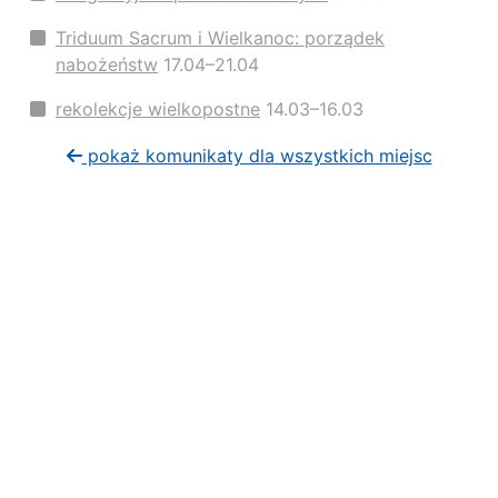
Triduum Sacrum i Wielkanoc: porządek
nabożeństw
17.04–21.04
rekolekcje wielkopostne
14.03–16.03
pokaż komunikaty dla wszystkich miejsc