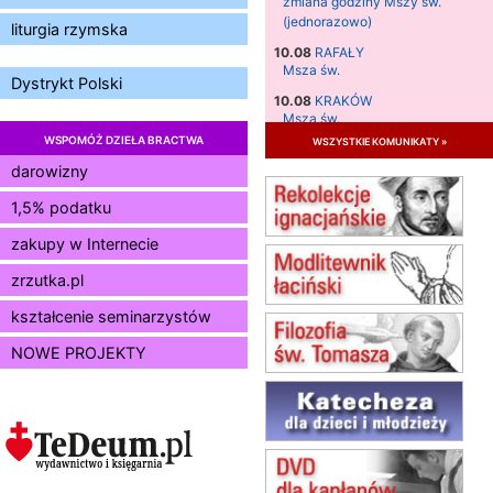
zmiana godziny Mszy św.
(jednorazowo)
liturgia rzymska
10.08
RAFAŁY
Msza św.
Dystrykt Polski
10.08
KRAKÓW
Msza św.
WSPOMÓŻ DZIEŁA BRACTWA
wszystkie komunikaty »
11.08
KRAKÓW
Msza św.
darowizny
12.08
KRAKÓW
1,5% podatku
Msza św.
zakupy w Internecie
13.08
KRAKÓW
Msza św.
zrzutka.pl
14.08
CZĘSTOCHOWA
Msza św.
kształcenie seminarzystów
15.08
JASTRZĘBIE-ZDRÓJ
NOWE PROJEKTY
Msza św.
15.08
RADOM
Msza św.
15.08
KIELCE
Msza św.
15.08
BUKOWIEC