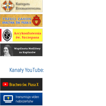
zmiana adresu i poświęcenie
kaplicy
15.08
RZESZÓW
zmiana porządku nabożeństw (na
stałe)
16–22.08
BESKIDY
obóz wędrowny dla dziewcząt
16.08
KOŁOBRZEG
Msza św.
16.08
KATOWICE
integracyjne spotkanie wiernych
17–21.08
BAJERZE
rekolekcje franciszkańskie
Kanały YouTube:
20–22.08
GNIEZNO →
GIETRZWAŁD
Męska pielgrzymka rowerowa
22.08
OPOLE
Msza św.
22.08
OPOLE
II Pielgrzymka Tradycji Katolickiej
na Górę św. Anny