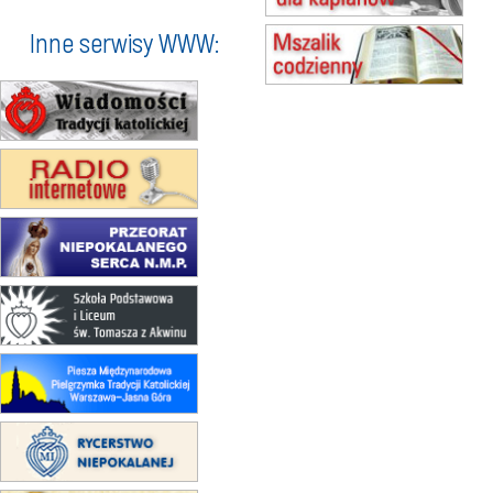
zmiana godziny Mszy św.
(jednorazowo)
Inne serwisy WWW:
15.08
SZCZECIN
zmiana godziny Mszy św.
(jednorazowo)
15.08
TCZEW
zmiana godziny Mszy św.
(jednorazowo)
15.08
NOWY SĄCZ
zmiana porządku nabożeństw
(jednorazowo)
15.08
KROSNO
Msza św.
15.08
CZĘSTOCHOWA
Msza św.
15.08
KRAKÓW
zmiana porządku nabożeństw
(jednorazowo)
15.08
KOŁOBRZEG
Msza św.
15.08
RZESZÓW