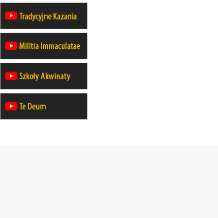
23–29.08
BESKIDY
obóz wędrowny dla chłopców
24–29.08
KRAKÓW
rekolekcje ignacjańskie dla kobiet
24–29.08
BAJERZE
rekolekcje ignacjańskie dla
mężczyzn
30.08
RAFAŁY
Msza św.
30.08
GNIEZNO
integracyjne spotkanie wiernych
30.08
SŁUPSK
zmiana porządku nabożeństw (na
stałe)
06.09
TCZEW
zmiana porządku nabożeństw (na
stałe)
06.09
OLSZTYN
zmiana porządku nabożeństw (na
stałe)
07–11.09
KASZUBY
ZMIANA
Rekolekcje w drodze