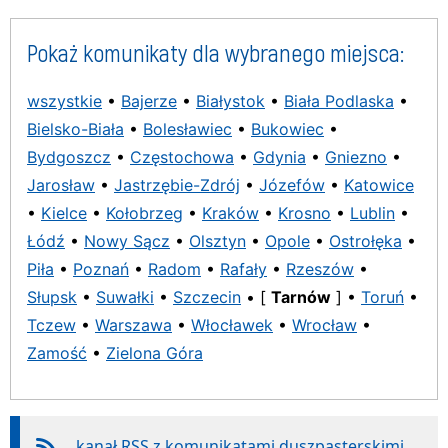
Pokaż komunikaty dla wybranego miejsca:
wszystkie
•
Bajerze
•
Białystok
•
Biała Podlaska
•
Bielsko-Biała
•
Bolesławiec
•
Bukowiec
•
Bydgoszcz
•
Częstochowa
•
Gdynia
•
Gniezno
•
Jarosław
•
Jastrzębie-Zdrój
•
Józefów
•
Katowice
•
Kielce
•
Kołobrzeg
•
Kraków
•
Krosno
•
Lublin
•
Łódź
•
Nowy Sącz
•
Olsztyn
•
Opole
•
Ostrołęka
•
Piła
•
Poznań
•
Radom
•
Rafały
•
Rzeszów
•
Słupsk
•
Suwałki
•
Szczecin
• [
Tarnów
] •
Toruń
•
Tczew
•
Warszawa
•
Włocławek
•
Wrocław
•
Zamość
•
Zielona Góra
kanał RSS z komunikatami duszpasterskimi