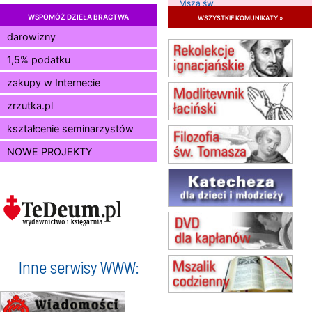
Msza św.
WSPOMÓŻ DZIEŁA BRACTWA
wszystkie komunikaty »
15.08
RADOM
Msza św.
darowizny
15.08
KIELCE
1,5% podatku
Msza św.
zakupy w Internecie
15.08
BUKOWIEC
zmiana godziny Mszy św.
zrzutka.pl
(jednorazowo)
15.08
SZCZECIN
kształcenie seminarzystów
zmiana godziny Mszy św.
NOWE PROJEKTY
(jednorazowo)
15.08
TCZEW
zmiana godziny Mszy św.
(jednorazowo)
15.08
NOWY SĄCZ
zmiana porządku nabożeństw
(jednorazowo)
15.08
KROSNO
Inne serwisy WWW:
Msza św.
15.08
CZĘSTOCHOWA
Msza św.