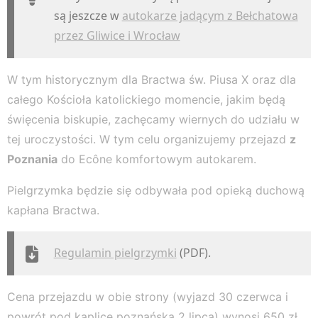
są jeszcze w
autokarze jadącym z Bełchatowa
przez Gliwice i Wrocław
W tym historycznym dla Bractwa św. Piusa X oraz dla
całego Kościoła katolickiego momencie, jakim będą
święcenia biskupie, zachęcamy wiernych do udziału w
tej uroczystości. W tym celu organizujemy przejazd
z
Poznania
do Ecône komfortowym autokarem.
Pielgrzymka będzie się odbywała pod opieką duchową
kapłana Bractwa.
Regulamin pielgrzymki
(PDF).
Cena przejazdu w obie strony (wyjazd 30 czerwca i
powrót pod kaplicę poznańską 2 lipca) wynosi 650 zł