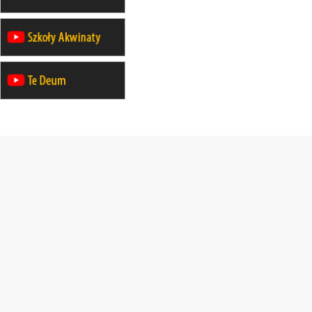
mężczyzn
21–26.09
BAJERZE
rekolekcje ignacjańskie dla kobiet
21–26.09
KARPACZ
wyjazd integracyjny
05–10.10
BAJERZE
ZMIANA
rekolekcje maryjne dla kobiet
19–24.10
KRAKÓW
rekolekcje maryjne dla mężczyzn
26–31.10
WARSZAWA
rekolekcje ignacjańskie dla kobiet
09–14.11
KRAKÓW
rekolekcje ignacjańskie dla kobiet
09–14.11
BAJERZE
rekolekcje ignacjańskie dla
mężczyzn
23–28.11
WARSZAWA
rekolekcje ignacjańskie dla kobiet
14–19.12
BAJERZE
rekolekcje ignacjańskie dla kobiet