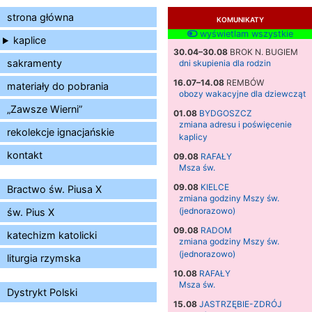
strona główna
KOMUNIKATY
wyświetlam wszystkie
kaplice
30.04–30.08
BROK N. BUGIEM
sakramenty
dni skupienia dla rodzin
16.07–14.08
REMBÓW
materiały do pobrania
obozy wakacyjne dla dziewcząt
„Zawsze Wierni”
01.08
BYDGOSZCZ
zmiana adresu i poświęcenie
rekolekcje ignacjańskie
kaplicy
kontakt
09.08
RAFAŁY
Msza św.
09.08
KIELCE
Bractwo św. Piusa X
zmiana godziny Mszy św.
(jednorazowo)
św. Pius X
09.08
RADOM
katechizm katolicki
zmiana godziny Mszy św.
(jednorazowo)
liturgia rzymska
10.08
RAFAŁY
Msza św.
Dystrykt Polski
15.08
JASTRZĘBIE-ZDRÓJ