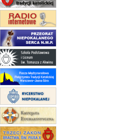
15.08
KOŁOBRZEG
Msza św.
16–22.08
BESKIDY
obóz wędrowny dla dziewcząt
16.08
KOŁOBRZEG
Msza św.
17–21.08
BAJERZE
rekolekcje franciszkańskie
20–22.08
GNIEZNO →
GIETRZWAŁD
Męska pielgrzymka rowerowa
22.08
OPOLE
Msza św.
22.08
OPOLE
II Pielgrzymka Tradycji Katolickiej
na Górę św. Anny
23–29.08
BESKIDY
obóz wędrowny dla chłopców
24–29.08
KRAKÓW
rekolekcje ignacjańskie dla kobiet
24–29.08
BAJERZE