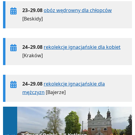
23–29.08
obóz wędrowny dla chłopców
[Beskidy]
24–29.08
rekolekcje ignacjańskie dla kobiet
[Kraków]
24–29.08
rekolekcje ignacjańskie dla
mężczyzn
[Bajerze]