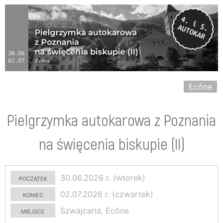
Ecône
Pielgrzymka autokarowa z Poznania
na święcenia biskupie (II)
początek
30.06.2026 r. (wtorek)
koniec
02.07.2026 r. (czwartek)
miejsce
Szwajcaria, Ecône