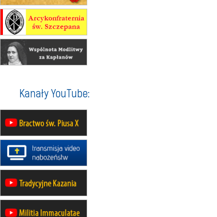
rekolekcje ignacjańskie dla
mężczyzn
30.08
RAFAŁY
Msza św.
30.08
GNIEZNO
integracyjne spotkanie wiernych
07–11.09
KASZUBY
ZMIANA
Rekolekcje w drodze
12.09
OLSZTYN
Kanały YouTube:
XII Pielgrzymka Tradycji
Katolickiej do Gietrzwałdu
12.09
wyjazd z Poznania przez
Gniezno i Bydgoszcz na
pielgrzymkę do Gietrzwałdu
12.09
wyjazd z Warszawy na
pielgrzymkę do Gietrzwałdu
14–19.09
DARŁOWO
wyjazd integracyjny
21–26.09
KRAKÓW
rekolekcje ignacjańskie dla