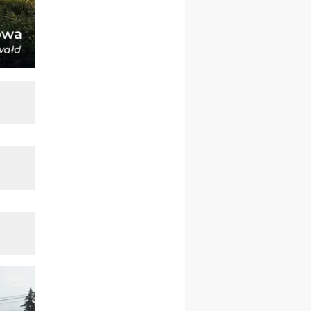
23–29.08
BESKIDY
obóz wędrowny dla
chłopców
24–29.08
KRAKÓW
rekolekcje ignacjańskie dla
kobiet
24–29.08
BAJERZE
rekolekcje ignacjańskie dla
mężczyzn
30.08
RAFAŁY
Msza św.
30.08
GNIEZNO
integracyjne spotkanie
wiernych
07–11.09
KASZUBY
ZMIANA
Rekolekcje w drodze
12.09
OLSZTYN
XII Pielgrzymka Tradycji
Katolickiej do Gietrzwałdu
12.09
wyjazd z Poznania przez
Gniezno i Bydgoszcz na