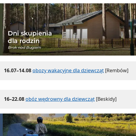
16.07–14.08
obozy wakacyjne dla dziewcząt
[Rembów]
16–22.08
obóz wędrowny dla dziewcząt
[Beskidy]