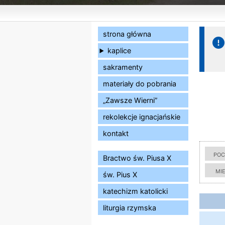
strona główna
kaplice
sakramenty
materiały do pobrania
„Zawsze Wierni”
rekolekcje ignacjańskie
kontakt
poc
Bractwo św. Piusa X
mi
św. Pius X
katechizm katolicki
liturgia rzymska