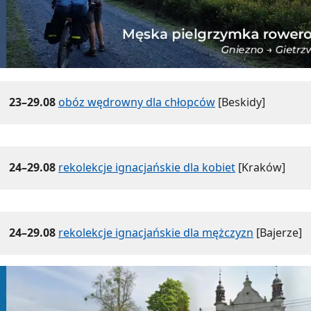
23–29.08
obóz wędrowny dla chłopców
[Beskidy]
24–29.08
rekolekcje ignacjańskie dla kobiet
[Kraków]
24–29.08
rekolekcje ignacjańskie dla mężczyzn
[Bajerze]