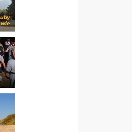
pielgrzymkę do Gietrzwałdu
12.09
wyjazd z Warszawy na
pielgrzymkę do Gietrzwałdu
14–19.09
DARŁOWO
wyjazd integracyjny
21–26.09
KRAKÓW
rekolekcje ignacjańskie dla
mężczyzn
21–26.09
BAJERZE
rekolekcje ignacjańskie dla
kobiet
21–26.09
KARPACZ
wyjazd integracyjny
05–10.10
BAJERZE
ZMIANA
rekolekcje maryjne dla
kobiet
19–24.10
KRAKÓW
rekolekcje maryjne dla
mężczyzn
26–31.10
WARSZAWA