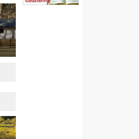
Msza św.
15.08
CZĘSTOCHOWA
Msza św.
15.08
KOŁOBRZEG
Msza św.
16–22.08
BESKIDY
obóz wędrowny dla
dziewcząt
16.08
KOŁOBRZEG
Msza św.
17–21.08
BAJERZE
rekolekcje franciszkańskie
20–22.08
GNIEZNO →
GIETRZWAŁD
Męska pielgrzymka
rowerowa
22.08
OPOLE
Msza św.
22.08
OPOLE
II Pielgrzymka Tradycji
Katolickiej na Górę św. Anny