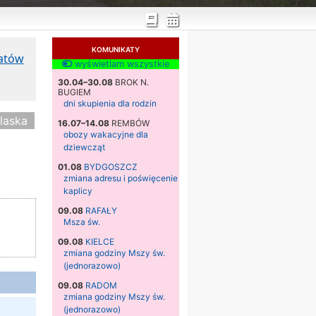
KOMUNIKATY
katów
wyświetlam wszystkie
30.04–30.08
BROK N.
BUGIEM
dni skupienia dla rodzin
laska
16.07–14.08
REMBÓW
obozy wakacyjne dla
dziewcząt
01.08
BYDGOSZCZ
zmiana adresu i poświęcenie
kaplicy
09.08
RAFAŁY
Msza św.
09.08
KIELCE
zmiana godziny Mszy św.
(jednorazowo)
09.08
RADOM
zmiana godziny Mszy św.
(jednorazowo)