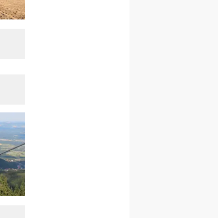
rekolekcje ignacjańskie dla
kobiet
09–14.11
KRAKÓW
rekolekcje ignacjańskie dla
kobiet
09–14.11
BAJERZE
rekolekcje ignacjańskie dla
mężczyzn
23–28.11
WARSZAWA
rekolekcje ignacjańskie dla
kobiet
14–19.12
BAJERZE
rekolekcje ignacjańskie dla
kobiet
14–19.12
WARSZAWA
rekolekcje ignacjańskie dla
mężczyzn
27.12.2026–01.01.2027
ZAWOJA
sylwestrowy wyjazd
integracyjny