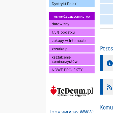
Dystrykt Polski
WSPOMÓŻ DZIEŁA BRACTWA
darowizny
1,5% podatku
zakupy w Internecie
Pozos
zrzutka.pl
kształcenie
seminarzystów
NOWE PROJEKTY
Komun
Inne serwisy WWW: