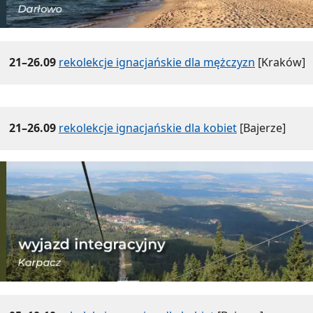
21–26.09
rekolekcje ignacjańskie dla mężczyzn
[Kraków]
21–26.09
rekolekcje ignacjańskie dla kobiet
[Bajerze]