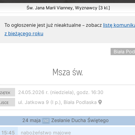
Św. Jana Marii Vianney, Wyznawcy [3 kl.]
To ogłoszenie jest już nieaktualne – zobacz
listę komuni
z bieżącego roku
Biała Pod
Msza św.
zątek
24.05.2026 r. (niedziela), godz. 16:30
ejsce
ul. Jatkowa 9 (I p.), Biała Podlaska
24 maja
Zesłanie Ducha Świętego
nd
15:45
nabożeństwo majowe