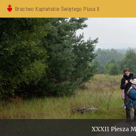
Bractwo Kapłańskie Świętego Piusa X
XXXII Piesza M