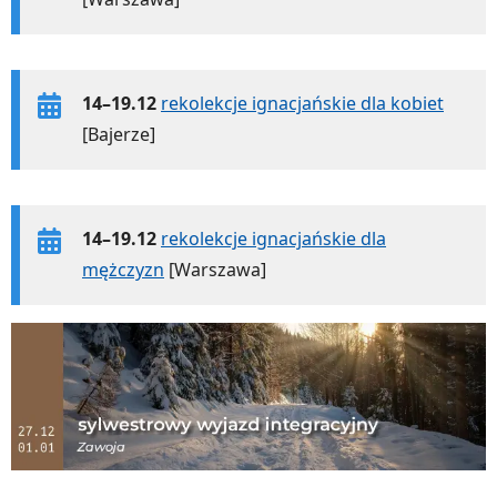
14–19.12
rekolekcje ignacjańskie dla kobiet
[Bajerze]
14–19.12
rekolekcje ignacjańskie dla
mężczyzn
[Warszawa]