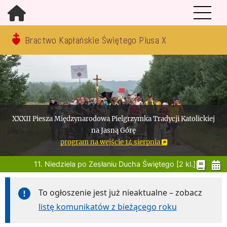
Bractwo Kapłańskie Świętego Piusa X
XXXII Piesza Międzynarodowa Pielgrzymka Tradycji Katolickiej
na Jasną Górę
program na wejście 14 sierpnia
11. Niedziela po Zesłaniu Ducha Świętego [2 kl.]
To ogłoszenie jest już nieaktualne – zobacz
listę komunikatów z bieżącego roku