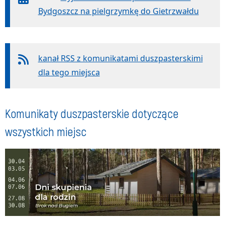
Bydgoszcz na pielgrzymkę do Gietrzwałdu
kanał RSS z komunikatami duszpasterskimi
dla tego miejsca
Komunikaty duszpasterskie dotyczące
wszystkich miejsc