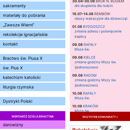
30.04–30.08
BROK N. BUGIEM
sakramenty
dni skupienia dla rodzin
16.07–14.08
REMBÓW
materiały do pobrania
obozy wakacyjne dla dziewcząt
„Zawsze Wierni”
01.08
BYDGOSZCZ
zmiana adresu i poświęcenie
rekolekcje ignacjańskie
kaplicy
kontakt
09.08
RAFAŁY
Msza św.
09.08
KIELCE
Bractwo św. Piusa X
zmiana godziny Mszy św.
(jednorazowo)
św. Pius X
09.08
RADOM
katechizm katolicki
zmiana godziny Mszy św.
(jednorazowo)
liturgia rzymska
10.08
RAFAŁY
Msza św.
Dystrykt Polski
10.08
KRAKÓW
Msza św.
WSPOMÓŻ DZIEŁA BRACTWA
wszystkie komunikaty »
11.08
KRAKÓW
Msza św.
darowizny