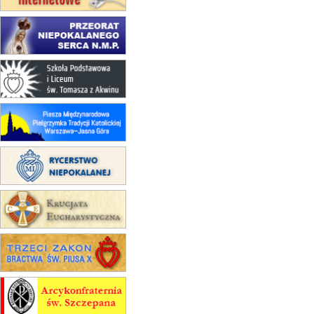
15.08
NOWY SĄCZ
zmiana porządku nabożeństw
(jednorazowo)
15.08
KROSNO
Msza św.
15.08
CZĘSTOCHOWA
Msza św.
15.08
KRAKÓW
zmiana porządku nabożeństw
(jednorazowo)
15.08
KOŁOBRZEG
Msza św.
15.08
RZESZÓW
zmiana adresu i poświęcenie
kaplicy
15.08
RZESZÓW
zmiana porządku nabożeństw (na
stałe)
16–22.08
BESKIDY
obóz wędrowny dla dziewcząt
16.08
KOŁOBRZEG
Msza św.