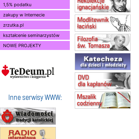
12.08
KRAKÓW
1,5% podatku
Msza św.
zakupy w Internecie
13.08
KRAKÓW
Msza św.
zrzutka.pl
14.08
CZĘSTOCHOWA
Msza św.
kształcenie seminarzystów
15.08
JASTRZĘBIE-ZDRÓJ
NOWE PROJEKTY
Msza św.
15.08
RADOM
Msza św.
15.08
KIELCE
Msza św.
15.08
BUKOWIEC
zmiana godziny Mszy św.
(jednorazowo)
Inne serwisy WWW:
15.08
SZCZECIN
zmiana godziny Mszy św.
(jednorazowo)
15.08
TCZEW
zmiana godziny Mszy św.
(jednorazowo)