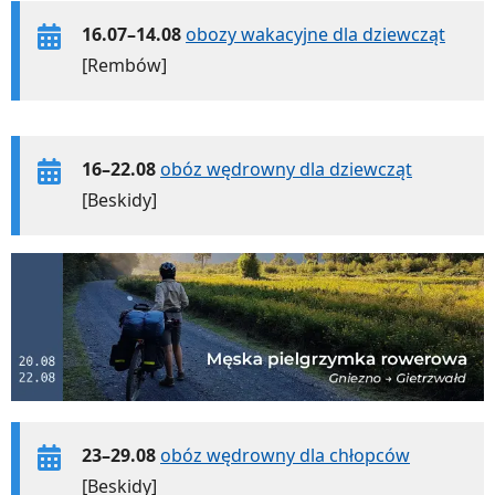
16.07–14.08
obozy wakacyjne dla dziewcząt
[Rembów]
16–22.08
obóz wędrowny dla dziewcząt
[Beskidy]
23–29.08
obóz wędrowny dla chłopców
[Beskidy]