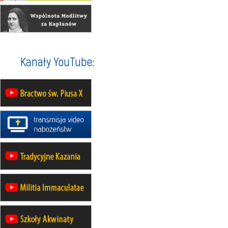
16.08
KATOWICE
integracyjne spotkanie wiernych
17–21.08
BAJERZE
rekolekcje franciszkańskie
Kanały YouTube:
20–22.08
GNIEZNO →
GIETRZWAŁD
Męska pielgrzymka rowerowa
22.08
OPOLE
Msza św.
22.08
OPOLE
II Pielgrzymka Tradycji Katolickiej
na Górę św. Anny
23–29.08
BESKIDY
obóz wędrowny dla chłopców
24–29.08
KRAKÓW
rekolekcje ignacjańskie dla kobiet
24–29.08
BAJERZE
rekolekcje ignacjańskie dla
mężczyzn
30.08
RAFAŁY
Msza św.