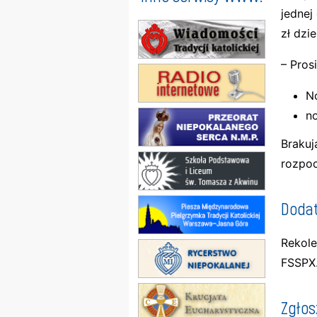
jednej
zł dzie
– Pros
N
no
Brakuj
rozpoc
Dodat
Rekole
FSSPX
Zgłos