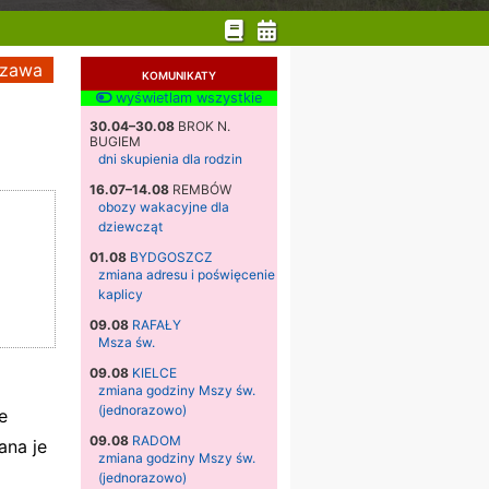
zawa
KOMUNIKATY
wyświetlam wszystkie
30.04–30.08
BROK N.
BUGIEM
dni skupienia dla rodzin
16.07–14.08
REMBÓW
obozy wakacyjne dla
dziewcząt
01.08
BYDGOSZCZ
zmiana adresu i poświęcenie
kaplicy
09.08
RAFAŁY
Msza św.
09.08
KIELCE
zmiana godziny Mszy św.
(jednorazowo)
e
09.08
RADOM
ana je
zmiana godziny Mszy św.
(jednorazowo)