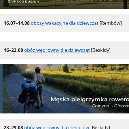
16.07–14.08
obozy wakacyjne dla dziewcząt
[Rembów]
16–22.08
obóz wędrowny dla dziewcząt
[Beskidy]
23–29.08
obóz wędrowny dla chłopców
[Beskidy]