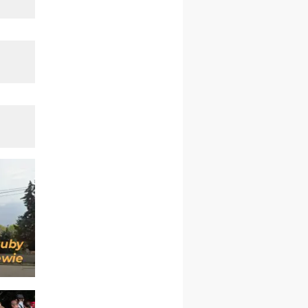
21–26.09
KARPACZ
wyjazd integracyjny
05–10.10
BAJERZE
ZMIANA
rekolekcje maryjne dla
kobiet
19–24.10
KRAKÓW
rekolekcje maryjne dla
mężczyzn
26–31.10
WARSZAWA
rekolekcje ignacjańskie dla
kobiet
09–14.11
KRAKÓW
rekolekcje ignacjańskie dla
kobiet
09–14.11
BAJERZE
rekolekcje ignacjańskie dla
mężczyzn
23–28.11
WARSZAWA
rekolekcje ignacjańskie dla
kobiet
14–19.12
BAJERZE