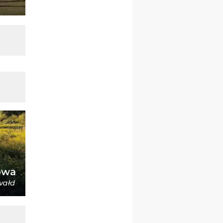
zmiana porządku
nabożeństw (na stałe)
07–11.09
KASZUBY
ZMIANA
Rekolekcje w drodze
12.09
OLSZTYN
XII Pielgrzymka Tradycji
Katolickiej do Gietrzwałdu
12.09
wyjazd z Poznania przez
Gniezno i Bydgoszcz na
pielgrzymkę do Gietrzwałdu
12.09
wyjazd z Warszawy na
pielgrzymkę do Gietrzwałdu
14–19.09
DARŁOWO
wyjazd integracyjny
21–26.09
KRAKÓW
rekolekcje ignacjańskie dla
mężczyzn
21–26.09
BAJERZE
rekolekcje ignacjańskie dla
kobiet