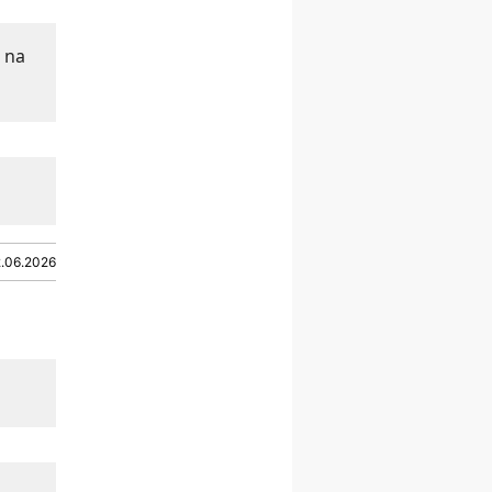
15.08
RZESZÓW
zmiana porządku
 na
nabożeństw (na stałe)
16–22.08
BESKIDY
obóz wędrowny dla
dziewcząt
16.08
KOŁOBRZEG
Msza św.
16.08
KATOWICE
integracyjne spotkanie
wiernych
2.06.2026
17–21.08
BAJERZE
rekolekcje franciszkańskie
20–22.08
GNIEZNO →
GIETRZWAŁD
Męska pielgrzymka
rowerowa
22.08
OPOLE
Msza św.
22.08
OPOLE
II Pielgrzymka Tradycji