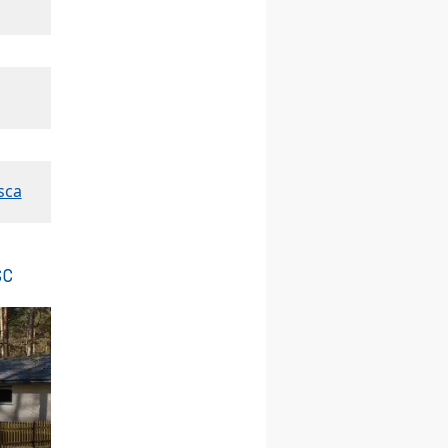
Katolickiej na Górę św. Anny
23–29.08
BESKIDY
obóz wędrowny dla
chłopców
24–29.08
KRAKÓW
rekolekcje ignacjańskie dla
kobiet
24–29.08
BAJERZE
rekolekcje ignacjańskie dla
sca
mężczyzn
30.08
RAFAŁY
Msza św.
30.08
GNIEZNO
sc
integracyjne spotkanie
wiernych
30.08
SŁUPSK
zmiana porządku
nabożeństw (na stałe)
06.09
TCZEW
zmiana porządku
nabożeństw (na stałe)
06.09
OLSZTYN