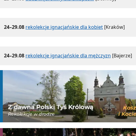
24–29.08
rekolekcje ignacjańskie dla kobiet
[Kraków]
24–29.08
rekolekcje ignacjańskie dla mężczyzn
[Bajerze]