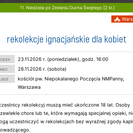
11. Niedziela po Zesłaniu Ducha Świętego [2 kl.]
Wars
rekolekcje ignacjańskie dla kobiet
zątek
23.11.2026 r. (poniedziałek), godz. 16:00
niec
28.11.2026 r. (sobota)
ejsce
kościół pw. Niepokalanego Poczęcia NMPanny,
Warszawa
czestnicy rekolekcyj muszą mieć ukończone 18 lat. Osoby
zewlekle chore lub te, które wymagają specjalnej opieki, ni
ogą uczestniczyć w rekolekcjach bez wyraźnej zgody kapł
rowadzącego.