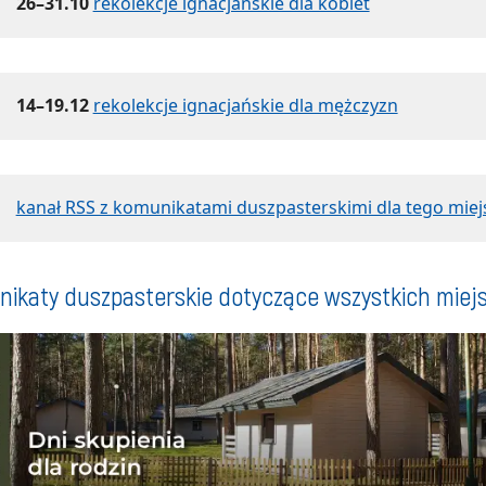
26–31.10
rekolekcje ignacjańskie dla kobiet
14–19.12
rekolekcje ignacjańskie dla mężczyzn
kanał RSS z komunikatami duszpasterskimi dla tego miej
ikaty duszpasterskie dotyczące wszystkich miej