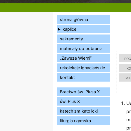
strona główna
kaplice
sakramenty
materiały do pobrania
poc
„Zawsze Wierni”
ko
rekolekcje ignacjańskie
mi
kontakt
Bractwo św. Piusa X
św. Pius X
U
katechizm katolicki
pr
m
liturgia rzymska
p