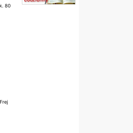
k. 80
15.08
SZCZECIN
zmiana godziny Mszy św.
(jednorazowo)
15.08
TCZEW
zmiana godziny Mszy św.
(jednorazowo)
15.08
NOWY SĄCZ
zmiana porządku
nabożeństw (jednorazowo)
15.08
KROSNO
Msza św.
15.08
CZĘSTOCHOWA
Msza św.
15.08
KRAKÓW
zmiana porządku
nabożeństw (jednorazowo)
Frej
15.08
KOŁOBRZEG
Msza św.
15.08
RZESZÓW
zmiana adresu i poświęcenie
kaplicy