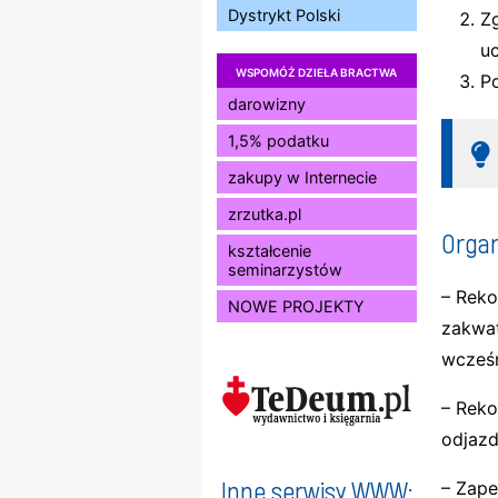
Dystrykt Polski
Z
u
WSPOMÓŻ DZIEŁA BRACTWA
Po
darowizny
1,5% podatku
zakupy w Internecie
zrzutka.pl
Organ
kształcenie
seminarzystów
– Reko
NOWE PROJEKTY
zakwat
wcześn
– Reko
odjazd
Inne serwisy WWW:
– Zape