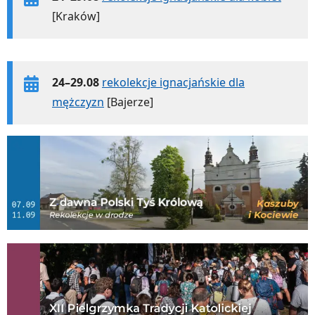
[Kraków]
24–29.08
rekolekcje ignacjańskie dla
mężczyzn
[Bajerze]