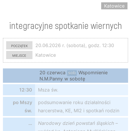
Katowice
integracyjne spotkanie wiernych
początek
20.06.2026 r. (sobota), godz. 12:30
miejsce
Katowice
20 czerwca
Wspomnienie
sob
N.M.Panny w sobotę
12:30
Msza św.
po Mszy
podsumowanie roku działalności
św.
harcerstwa, KE, MI2 i spotkań rodzin
…
Narodowy dzień powstań śląskich
–