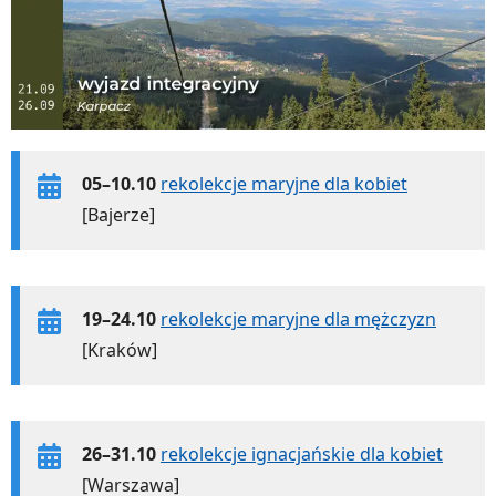
05–10.10
rekolekcje maryjne dla kobiet
[Bajerze]
19–24.10
rekolekcje maryjne dla mężczyzn
[Kraków]
26–31.10
rekolekcje ignacjańskie dla kobiet
[Warszawa]