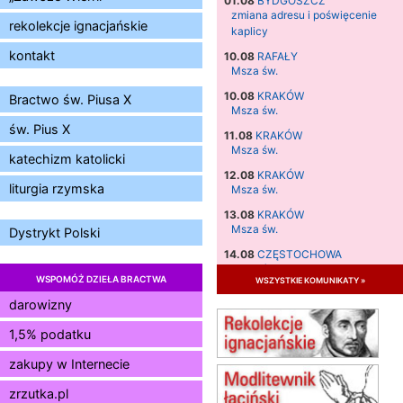
01.08
BYDGOSZCZ
zmiana adresu i poświęcenie
rekolekcje ignacjańskie
kaplicy
kontakt
10.08
RAFAŁY
Msza św.
10.08
KRAKÓW
Bractwo św. Piusa X
Msza św.
św. Pius X
11.08
KRAKÓW
Msza św.
katechizm katolicki
12.08
KRAKÓW
liturgia rzymska
Msza św.
13.08
KRAKÓW
Msza św.
Dystrykt Polski
14.08
CZĘSTOCHOWA
Msza św.
WSPOMÓŻ DZIEŁA BRACTWA
wszystkie komunikaty »
15.08
JASTRZĘBIE-ZDRÓJ
darowizny
Msza św.
1,5% podatku
15.08
RADOM
Msza św.
zakupy w Internecie
15.08
KIELCE
Msza św.
zrzutka.pl