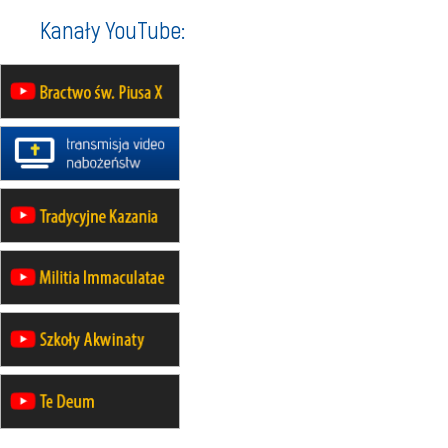
23–29.08
BESKIDY
Kanały YouTube:
obóz wędrowny dla chłopców
24–29.08
KRAKÓW
rekolekcje ignacjańskie dla kobiet
24–29.08
BAJERZE
rekolekcje ignacjańskie dla
mężczyzn
30.08
RAFAŁY
Msza św.
30.08
GNIEZNO
integracyjne spotkanie wiernych
30.08
SŁUPSK
zmiana porządku nabożeństw (na
stałe)
06.09
TCZEW
zmiana porządku nabożeństw (na
stałe)
06.09
OLSZTYN
zmiana porządku nabożeństw (na
stałe)
07–11.09
KASZUBY
ZMIANA