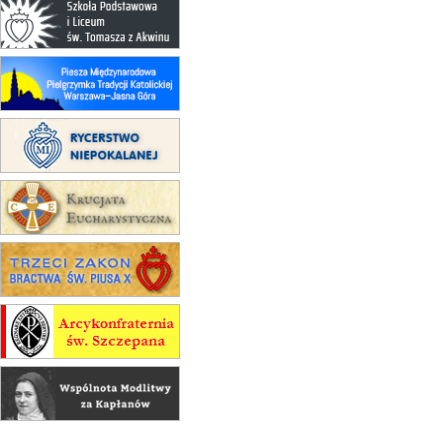
15.08
RZESZÓW
zmiana adresu i poświęcenie
kaplicy
15.08
RZESZÓW
zmiana porządku nabożeństw (na
stałe)
16–22.08
BESKIDY
obóz wędrowny dla dziewcząt
16.08
KOŁOBRZEG
Msza św.
16.08
KATOWICE
integracyjne spotkanie wiernych
17–21.08
BAJERZE
rekolekcje franciszkańskie
20–22.08
GNIEZNO →
GIETRZWAŁD
Męska pielgrzymka rowerowa
22.08
OPOLE
Msza św.
22.08
OPOLE
II Pielgrzymka Tradycji Katolickiej
na Górę św. Anny