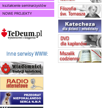
15.08
BUKOWIEC
kształcenie seminarzystów
zmiana godziny Mszy św.
(jednorazowo)
NOWE PROJEKTY
15.08
SZCZECIN
zmiana godziny Mszy św.
(jednorazowo)
15.08
TCZEW
zmiana godziny Mszy św.
(jednorazowo)
15.08
NOWY SĄCZ
zmiana porządku nabożeństw
Inne serwisy WWW:
(jednorazowo)
15.08
KROSNO
Msza św.
15.08
CZĘSTOCHOWA
Msza św.
15.08
KRAKÓW
zmiana porządku nabożeństw
(jednorazowo)
15.08
KOŁOBRZEG
Msza św.