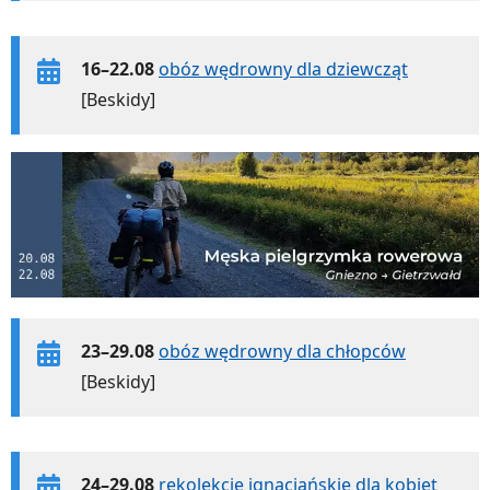
16–22.08
obóz wędrowny dla dziewcząt
[Beskidy]
23–29.08
obóz wędrowny dla chłopców
[Beskidy]
24–29.08
rekolekcje ignacjańskie dla kobiet