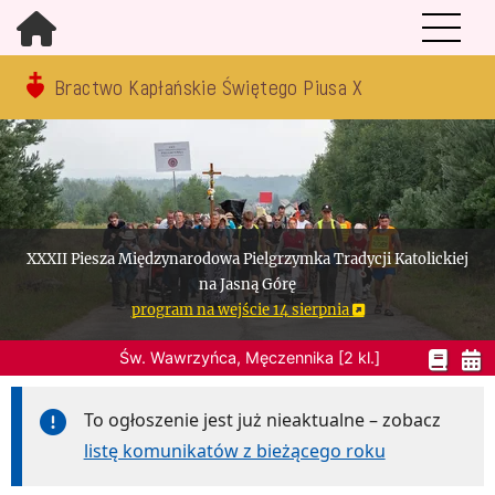
Bractwo Kapłańskie Świętego Piusa X
XXXII Piesza Międzynarodowa Pielgrzymka Tradycji Katolickiej
na Jasną Górę
program na wejście 14 sierpnia
Św. Wawrzyńca, Męczennika [2 kl.]
To ogłoszenie jest już nieaktualne – zobacz
listę komunikatów z bieżącego roku