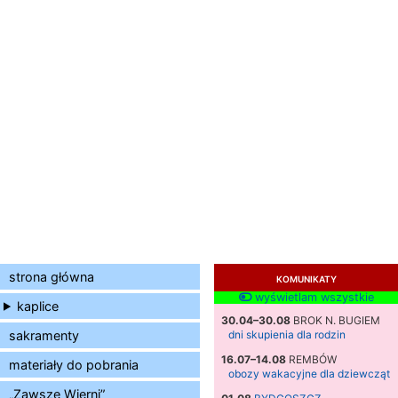
strona główna
KOMUNIKATY
wyświetlam wszystkie
kaplice
30.04–30.08
BROK N. BUGIEM
sakramenty
dni skupienia dla rodzin
16.07–14.08
REMBÓW
materiały do pobrania
obozy wakacyjne dla dziewcząt
„Zawsze Wierni”