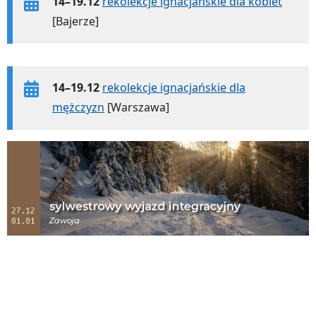
14–19.12
rekolekcje ignacjańskie dla kobiet
[Bajerze]
14–19.12
rekolekcje ignacjańskie dla
mężczyzn
[Warszawa]