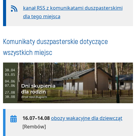
kanał RSS z komunikatami duszpasterskimi
dla tego miejsca
Komunikaty duszpasterskie dotyczące
wszystkich miejsc
16.07–14.08
obozy wakacyjne dla dziewcząt
[Rembów]