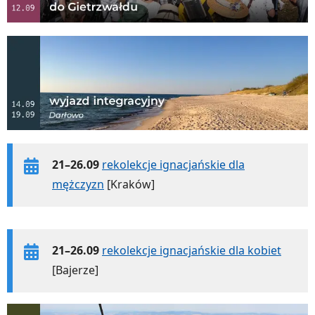
21–26.09
rekolekcje ignacjańskie dla
mężczyzn
[Kraków]
21–26.09
rekolekcje ignacjańskie dla kobiet
[Bajerze]