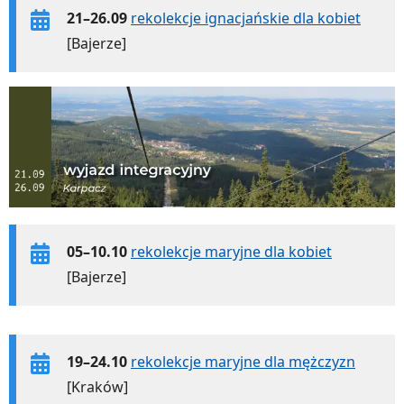
21–26.09
rekolekcje ignacjańskie dla kobiet
[Bajerze]
05–10.10
rekolekcje maryjne dla kobiet
[Bajerze]
19–24.10
rekolekcje maryjne dla mężczyzn
[Kraków]