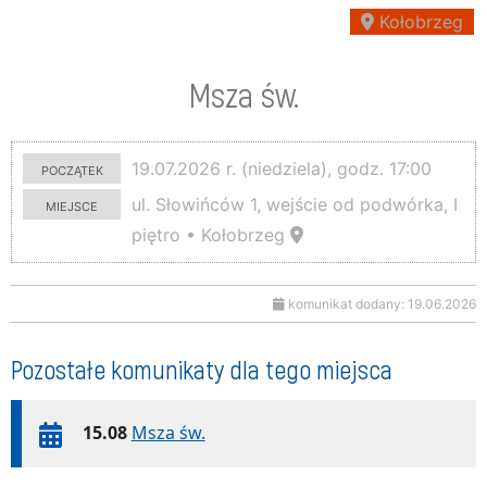
Kołobrzeg
Msza św.
początek
19.07.2026 r. (niedziela), godz. 17:00
miejsce
ul. Słowińców 1, wejście od podwórka, I
piętro • Kołobrzeg
komunikat dodany: 19.06.2026
Pozostałe komunikaty dla tego miejsca
15.08
Msza św.