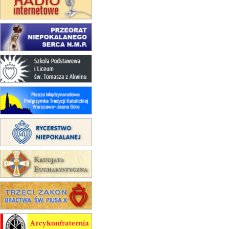
(jednorazowo)
15.08
NOWY SĄCZ
zmiana porządku nabożeństw
(jednorazowo)
15.08
KROSNO
Msza św.
15.08
CZĘSTOCHOWA
Msza św.
15.08
KRAKÓW
zmiana porządku nabożeństw
(jednorazowo)
15.08
KOŁOBRZEG
Msza św.
15.08
RZESZÓW
zmiana adresu i poświęcenie
kaplicy
15.08
RZESZÓW
zmiana porządku nabożeństw (na
stałe)
16–22.08
BESKIDY
obóz wędrowny dla dziewcząt