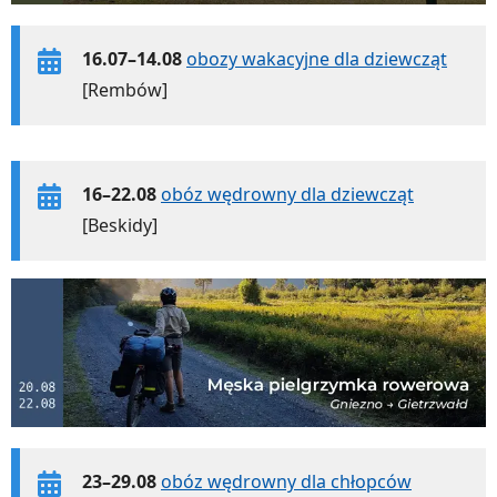
16.07–14.08
obozy wakacyjne dla dziewcząt
[Rembów]
16–22.08
obóz wędrowny dla dziewcząt
[Beskidy]
23–29.08
obóz wędrowny dla chłopców