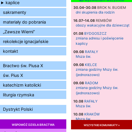
kaplice
30.04–30.08
BROK N. BUGIEM
sakramenty
dni skupienia dla rodzin
16.07–14.08
REMBÓW
materiały do pobrania
obozy wakacyjne dla dziewcząt
„Zawsze Wierni”
01.08
BYDGOSZCZ
zmiana adresu i poświęcenie
rekolekcje ignacjańskie
kaplicy
kontakt
09.08
RAFAŁY
Msza św.
09.08
KIELCE
Bractwo św. Piusa X
zmiana godziny Mszy św.
(jednorazowo)
św. Pius X
09.08
RADOM
katechizm katolicki
zmiana godziny Mszy św.
(jednorazowo)
liturgia rzymska
10.08
RAFAŁY
Msza św.
Dystrykt Polski
10.08
KRAKÓW
Msza św.
WSPOMÓŻ DZIEŁA BRACTWA
wszystkie komunikaty »
11.08
KRAKÓW
Msza św.