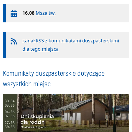
16.08
Msza św.
kanał RSS z komunikatami duszpasterskimi
dla tego miejsca
Komunikaty duszpasterskie dotyczące
wszystkich miejsc