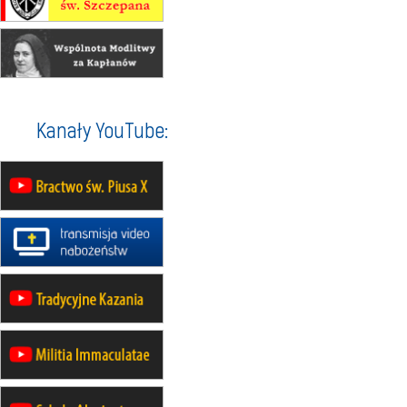
16.08
KOŁOBRZEG
Msza św.
16.08
KATOWICE
integracyjne spotkanie wiernych
17–21.08
BAJERZE
rekolekcje franciszkańskie
Kanały YouTube:
20–22.08
GNIEZNO →
GIETRZWAŁD
Męska pielgrzymka rowerowa
22.08
OPOLE
Msza św.
22.08
OPOLE
II Pielgrzymka Tradycji Katolickiej
na Górę św. Anny
23–29.08
BESKIDY
obóz wędrowny dla chłopców
24–29.08
KRAKÓW
rekolekcje ignacjańskie dla kobiet
24–29.08
BAJERZE
rekolekcje ignacjańskie dla
mężczyzn