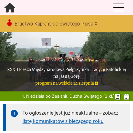
Bractwo Kapłańskie Świętego Piusa X
XXXII Piesza Międzynarodowa Pielgrzymka Tradycji Katolickiej
na Jasną Górę
program na wejście 14 sierpnia
11. Niedziela po Zesłaniu Ducha Świętego [2 kl.]
To ogłoszenie jest już nieaktualne – zobacz
listę komunikatów z bieżącego roku