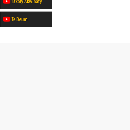
30.08
RAFAŁY
Msza św.
30.08
GNIEZNO
integracyjne spotkanie wiernych
30.08
SŁUPSK
zmiana porządku nabożeństw (na
stałe)
06.09
TCZEW
zmiana porządku nabożeństw (na
stałe)
06.09
OLSZTYN
zmiana porządku nabożeństw (na
stałe)
07–11.09
KASZUBY
ZMIANA
Rekolekcje w drodze
12.09
OLSZTYN
XII Pielgrzymka Tradycji
Katolickiej do Gietrzwałdu
12.09
wyjazd z Poznania przez
Gniezno i Bydgoszcz na
pielgrzymkę do Gietrzwałdu