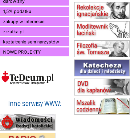
darowizny
12.08
KRAKÓW
1,5% podatku
Msza św.
zakupy w Internecie
13.08
KRAKÓW
Msza św.
zrzutka.pl
14.08
CZĘSTOCHOWA
Msza św.
kształcenie seminarzystów
15.08
JASTRZĘBIE-ZDRÓJ
NOWE PROJEKTY
Msza św.
15.08
RADOM
Msza św.
15.08
KIELCE
Msza św.
15.08
BUKOWIEC
zmiana godziny Mszy św.
(jednorazowo)
Inne serwisy WWW:
15.08
SZCZECIN
zmiana godziny Mszy św.
(jednorazowo)
15.08
TCZEW
zmiana godziny Mszy św.