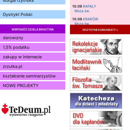
liturgia rzymska
10.08
RAFAŁY
Msza św.
Dystrykt Polski
10.08
KRAKÓW
Msza św.
WSPOMÓŻ DZIEŁA BRACTWA
wszystkie komunikaty »
11.08
KRAKÓW
Msza św.
darowizny
12.08
KRAKÓW
1,5% podatku
Msza św.
zakupy w Internecie
13.08
KRAKÓW
Msza św.
zrzutka.pl
14.08
CZĘSTOCHOWA
Msza św.
kształcenie seminarzystów
15.08
JASTRZĘBIE-ZDRÓJ
NOWE PROJEKTY
Msza św.
15.08
RADOM
Msza św.
15.08
KIELCE
Msza św.
15.08
BUKOWIEC
zmiana godziny Mszy św.