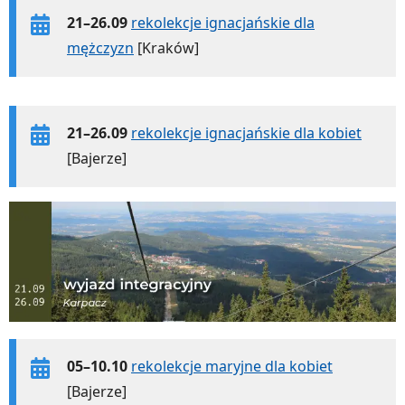
21–26.09
rekolekcje ignacjańskie dla
mężczyzn
[Kraków]
21–26.09
rekolekcje ignacjańskie dla kobiet
[Bajerze]
05–10.10
rekolekcje maryjne dla kobiet
[Bajerze]