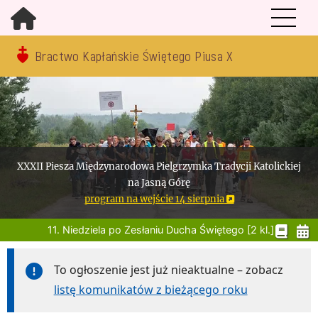
Bractwo Kapłańskie Świętego Piusa X
XXXII Piesza Międzynarodowa Pielgrzymka Tradycji Katolickiej
na Jasną Górę
program na wejście 14 sierpnia
11. Niedziela po Zesłaniu Ducha Świętego [2 kl.]
To ogłoszenie jest już nieaktualne – zobacz
listę komunikatów z bieżącego roku