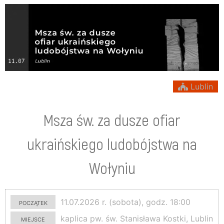
Lublin
Msza św. za dusze ofiar
ukraińskiego ludobójstwa na
Wołyniu
początek
11.07.2026 r. (sobota), godz. 18:00
miejsce
kaplica pw. św. Stanisława Kostki, Lublin