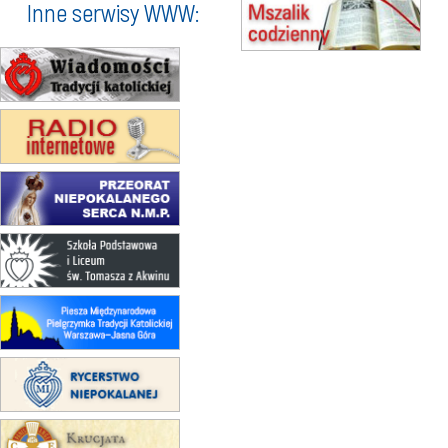
(jednorazowo)
Inne serwisy WWW:
15.08
SZCZECIN
zmiana godziny Mszy św.
(jednorazowo)
15.08
TCZEW
zmiana godziny Mszy św.
(jednorazowo)
15.08
NOWY SĄCZ
zmiana porządku nabożeństw
(jednorazowo)
15.08
KROSNO
Msza św.
15.08
CZĘSTOCHOWA
Msza św.
15.08
KRAKÓW
zmiana porządku nabożeństw
(jednorazowo)
15.08
KOŁOBRZEG
Msza św.
15.08
RZESZÓW
zmiana adresu i poświęcenie
kaplicy