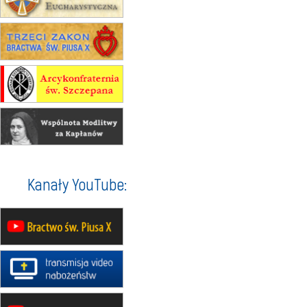
15.08
RZESZÓW
zmiana porządku nabożeństw (na
stałe)
16–22.08
BESKIDY
obóz wędrowny dla dziewcząt
16.08
KOŁOBRZEG
Msza św.
16.08
KATOWICE
integracyjne spotkanie wiernych
17–21.08
BAJERZE
rekolekcje franciszkańskie
Kanały YouTube:
20–22.08
GNIEZNO →
GIETRZWAŁD
Męska pielgrzymka rowerowa
22.08
OPOLE
Msza św.
22.08
OPOLE
II Pielgrzymka Tradycji Katolickiej
na Górę św. Anny
23–29.08
BESKIDY
obóz wędrowny dla chłopców