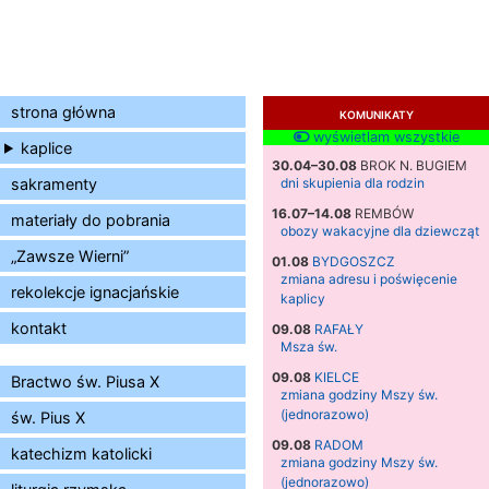
strona główna
KOMUNIKATY
wyświetlam wszystkie
kaplice
30.04–30.08
BROK N. BUGIEM
sakramenty
dni skupienia dla rodzin
16.07–14.08
REMBÓW
materiały do pobrania
obozy wakacyjne dla dziewcząt
„Zawsze Wierni”
01.08
BYDGOSZCZ
zmiana adresu i poświęcenie
rekolekcje ignacjańskie
kaplicy
kontakt
09.08
RAFAŁY
Msza św.
09.08
KIELCE
Bractwo św. Piusa X
zmiana godziny Mszy św.
(jednorazowo)
św. Pius X
09.08
RADOM
katechizm katolicki
zmiana godziny Mszy św.
(jednorazowo)