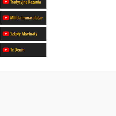
24–29.08
KRAKÓW
rekolekcje ignacjańskie dla kobiet
24–29.08
BAJERZE
rekolekcje ignacjańskie dla
mężczyzn
30.08
RAFAŁY
Msza św.
30.08
GNIEZNO
integracyjne spotkanie wiernych
30.08
SŁUPSK
zmiana porządku nabożeństw (na
stałe)
06.09
TCZEW
zmiana porządku nabożeństw (na
stałe)
06.09
OLSZTYN
zmiana porządku nabożeństw (na
stałe)
07–11.09
KASZUBY
ZMIANA
Rekolekcje w drodze
12.09
OLSZTYN