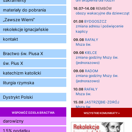
sakramenty
dni skupienia dla rodzin
16.07–14.08
REMBÓW
materiały do pobrania
obozy wakacyjne dla dziewcząt
„Zawsze Wierni”
01.08
BYDGOSZCZ
zmiana adresu i poświęcenie
rekolekcje ignacjańskie
kaplicy
kontakt
09.08
RAFAŁY
Msza św.
09.08
KIELCE
Bractwo św. Piusa X
zmiana godziny Mszy św.
(jednorazowo)
św. Pius X
09.08
RADOM
katechizm katolicki
zmiana godziny Mszy św.
(jednorazowo)
liturgia rzymska
10.08
RAFAŁY
Msza św.
Dystrykt Polski
15.08
JASTRZĘBIE-ZDRÓJ
Msza św.
WSPOMÓŻ DZIEŁA BRACTWA
wszystkie komunikaty »
15.08
RADOM
Msza św.
darowizny
15.08
KIELCE
1,5% podatku