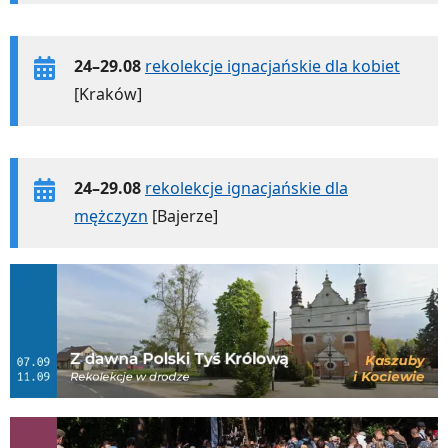
24–29.08
rekolekcje ignacjańskie dla kobiet
[Kraków]
24–29.08
rekolekcje ignacjańskie dla
mężczyzn
[Bajerze]