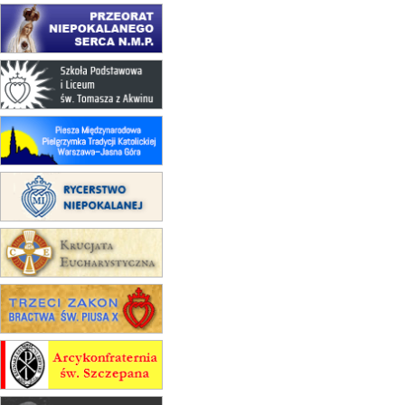
16.08
KOŁOBRZEG
Msza św.
17–21.08
BAJERZE
rekolekcje franciszkańskie
20–22.08
GNIEZNO →
GIETRZWAŁD
Męska pielgrzymka rowerowa
22.08
OPOLE
Msza św.
22.08
OPOLE
II Pielgrzymka Tradycji Katolickiej
na Górę św. Anny
23–29.08
BESKIDY
obóz wędrowny dla chłopców
24–29.08
KRAKÓW
rekolekcje ignacjańskie dla kobiet
24–29.08
BAJERZE
rekolekcje ignacjańskie dla
mężczyzn
30.08
RAFAŁY
Msza św.