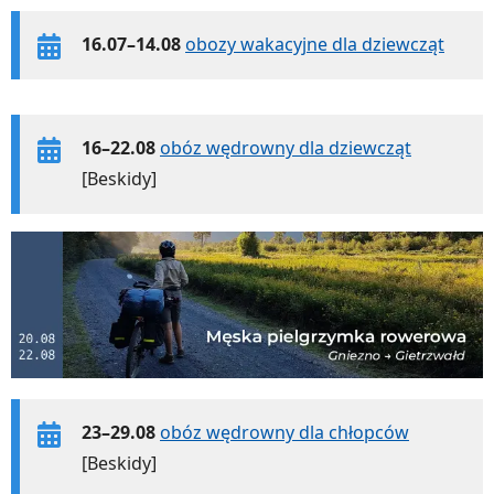
16.07–14.08
obozy wakacyjne dla dziewcząt
16–22.08
obóz wędrowny dla dziewcząt
[Beskidy]
23–29.08
obóz wędrowny dla chłopców
[Beskidy]