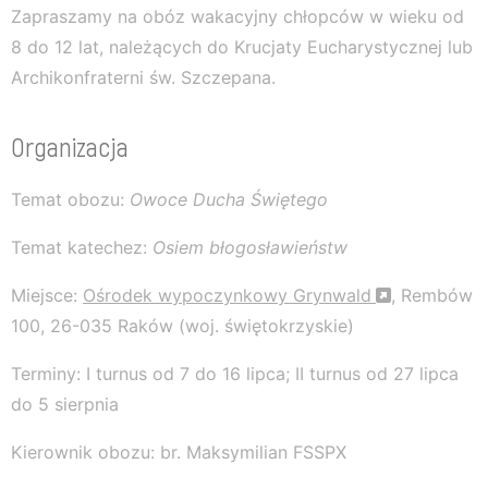
Zapraszamy na obóz wakacyjny chłopców w wieku od
8 do 12 lat, należących do Krucjaty Eucharystycznej lub
Archikonfraterni św. Szczepana.
Organizacja
Temat obozu:
Owoce Ducha Świętego
Temat katechez:
Osiem błogosławieństw
Miejsce:
Ośrodek wypoczynkowy Grynwald
, Rembów
100, 26-035 Raków (woj. świętokrzyskie)
Terminy: I turnus od 7 do 16 lipca; II turnus od 27 lipca
do 5 sierpnia
Kierownik obozu: br. Maksymilian FSSPX