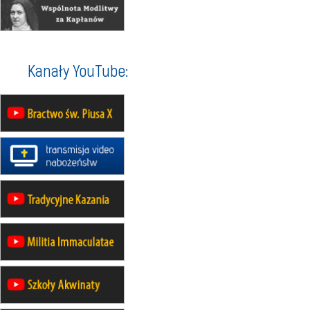
30.08
GNIEZNO
integracyjne spotkanie wiernych
07–11.09
KASZUBY
ZMIANA
Rekolekcje w drodze
12.09
OLSZTYN
Kanały YouTube:
XII Pielgrzymka Tradycji
Katolickiej do Gietrzwałdu
12.09
wyjazd z Poznania przez
Gniezno i Bydgoszcz na
pielgrzymkę do Gietrzwałdu
12.09
wyjazd z Warszawy na
pielgrzymkę do Gietrzwałdu
14–19.09
DARŁOWO
wyjazd integracyjny
21–26.09
KRAKÓW
rekolekcje ignacjańskie dla
mężczyzn
21–26.09
BAJERZE
rekolekcje ignacjańskie dla kobiet
21–26.09
KARPACZ