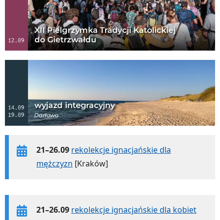
21–26.09
rekolekcje ignacjańskie dla
mężczyzn
[Kraków]
21–26.09
rekolekcje ignacjańskie dla kobiet