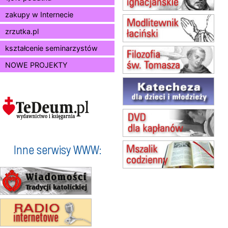
Msza św.
zakupy w Internecie
15.08
BUKOWIEC
zmiana godziny Mszy św.
zrzutka.pl
(jednorazowo)
15.08
SZCZECIN
kształcenie seminarzystów
zmiana godziny Mszy św.
NOWE PROJEKTY
(jednorazowo)
15.08
TCZEW
zmiana godziny Mszy św.
(jednorazowo)
15.08
NOWY SĄCZ
zmiana porządku nabożeństw
(jednorazowo)
15.08
KROSNO
Inne serwisy WWW:
Msza św.
15.08
CZĘSTOCHOWA
Msza św.
15.08
KOŁOBRZEG
Msza św.
16–22.08
BESKIDY
obóz wędrowny dla dziewcząt