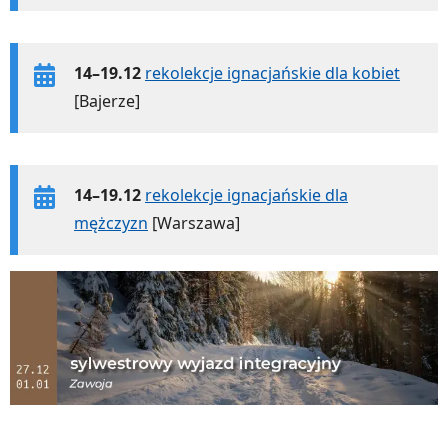
14–19.12
rekolekcje ignacjańskie dla kobiet
[Bajerze]
14–19.12
rekolekcje ignacjańskie dla
mężczyzn
[Warszawa]