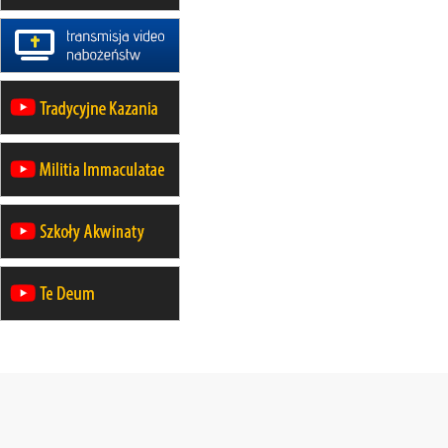
Gniezno i Bydgoszcz na
pielgrzymkę do Gietrzwałdu
12.09
wyjazd z Warszawy na
pielgrzymkę do Gietrzwałdu
14–19.09
DARŁOWO
wyjazd integracyjny
21–26.09
KRAKÓW
rekolekcje ignacjańskie dla
mężczyzn
21–26.09
BAJERZE
rekolekcje ignacjańskie dla kobiet
21–26.09
KARPACZ
wyjazd integracyjny
05–10.10
BAJERZE
ZMIANA
rekolekcje maryjne dla kobiet
19–24.10
KRAKÓW
rekolekcje maryjne dla mężczyzn
26–31.10
WARSZAWA
rekolekcje ignacjańskie dla kobiet
09–14.11
KRAKÓW