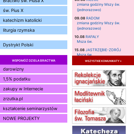
Bractwo św. Piusa X
zmiana godziny Mszy św.
(jednorazowo)
św. Pius X
09.08
RADOM
katechizm katolicki
zmiana godziny Mszy św.
(jednorazowo)
liturgia rzymska
10.08
RAFAŁY
Msza św.
Dystrykt Polski
15.08
JASTRZĘBIE-ZDRÓJ
Msza św.
WSPOMÓŻ DZIEŁA BRACTWA
wszystkie komunikaty »
15.08
RADOM
Msza św.
darowizny
15.08
KIELCE
1,5% podatku
Msza św.
zakupy w Internecie
15.08
BUKOWIEC
zmiana godziny Mszy św.
zrzutka.pl
(jednorazowo)
15.08
SZCZECIN
kształcenie seminarzystów
zmiana godziny Mszy św.
NOWE PROJEKTY
(jednorazowo)
15.08
TCZEW
zmiana godziny Mszy św.