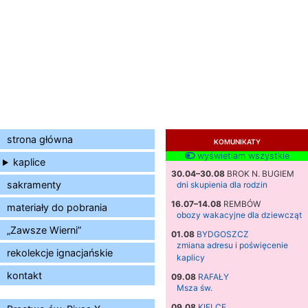
strona główna
KOMUNIKATY
wyświetlam wszystkie
kaplice
30.04–30.08
BROK N. BUGIEM
sakramenty
dni skupienia dla rodzin
16.07–14.08
REMBÓW
materiały do pobrania
obozy wakacyjne dla dziewcząt
„Zawsze Wierni”
01.08
BYDGOSZCZ
zmiana adresu i poświęcenie
rekolekcje ignacjańskie
kaplicy
kontakt
09.08
RAFAŁY
Msza św.
09.08
KIELCE