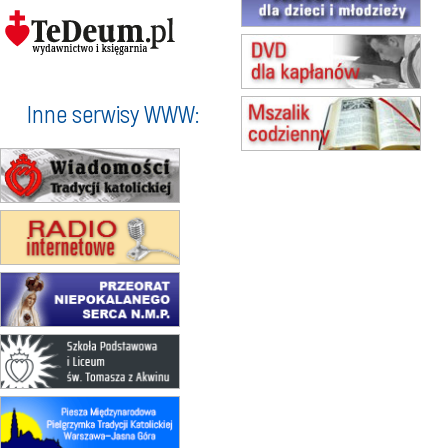
(jednorazowo)
15.08
NOWY SĄCZ
zmiana porządku nabożeństw
(jednorazowo)
15.08
KROSNO
Inne serwisy WWW:
Msza św.
15.08
CZĘSTOCHOWA
Msza św.
15.08
KOŁOBRZEG
Msza św.
16–22.08
BESKIDY
obóz wędrowny dla dziewcząt
16.08
KOŁOBRZEG
Msza św.
17–21.08
BAJERZE
rekolekcje franciszkańskie
20–22.08
GNIEZNO →
GIETRZWAŁD
Męska pielgrzymka rowerowa
22.08
OPOLE
Msza św.