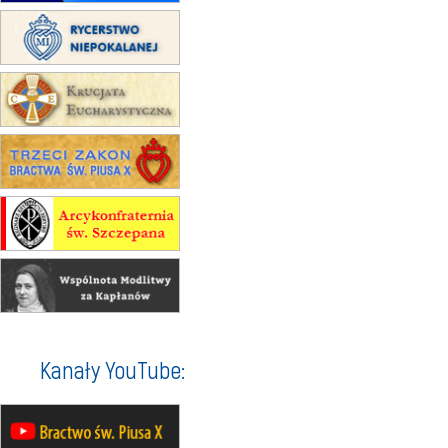
22.08
OPOLE
II Pielgrzymka Tradycji Katolickiej
na Górę św. Anny
23–29.08
BESKIDY
obóz wędrowny dla chłopców
24–29.08
KRAKÓW
rekolekcje ignacjańskie dla kobiet
24–29.08
BAJERZE
rekolekcje ignacjańskie dla
mężczyzn
30.08
RAFAŁY
Msza św.
30.08
GNIEZNO
integracyjne spotkanie wiernych
07–11.09
KASZUBY
ZMIANA
Rekolekcje w drodze
12.09
OLSZTYN
Kanały YouTube:
XII Pielgrzymka Tradycji
Katolickiej do Gietrzwałdu
12.09
wyjazd z Poznania przez