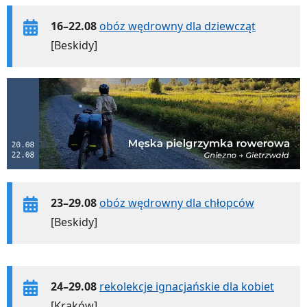
16–22.08
obóz wędrowny dla dziewcząt
[Beskidy]
23–29.08
obóz wędrowny dla chłopców
[Beskidy]
24–29.08
rekolekcje ignacjańskie dla kobiet
[Kraków]