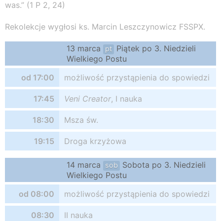
was.” (1 P 2, 24)
Rekolekcje wygłosi ks. Marcin Leszczynowicz FSSPX.
13 marca
Piątek po 3. Niedzieli
pt
Wielkiego Postu
od 17:00
możliwość przystąpienia do spowiedzi
17:45
Veni Creator
, I nauka
18:30
Msza św.
19:15
Droga krzyżowa
14 marca
Sobota po 3. Niedzieli
sob
Wielkiego Postu
od 08:00
możliwość przystąpienia do spowiedzi
08:30
II nauka