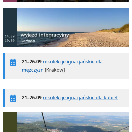
21–26.09
rekolekcje ignacjańskie dla
mężczyzn
[Kraków]
21–26.09
rekolekcje ignacjańskie dla kobiet