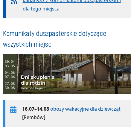
kanał RSS z komunikatami duszpasterskimi
dla tego miejsca
Komunikaty duszpasterskie dotyczące
wszystkich miejsc
16.07–14.08
obozy wakacyjne dla dziewcząt
[Rembów]