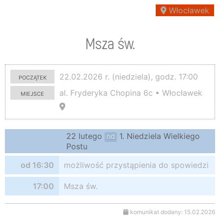
Włocławek
Msza św.
początek
22.02.2026 r. (niedziela), godz. 17:00
miejsce
al. Fryderyka Chopina 6c • Włocławek
22 lutego
1. Niedziela Wielkiego
nd
Postu
od 16:30
możliwość przystąpienia do spowiedzi
17:00
Msza św.
komunikat dodany: 15.02.2026