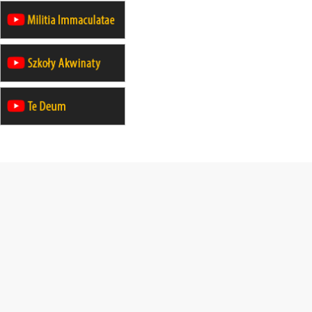
21–26.09
KRAKÓW
rekolekcje ignacjańskie dla
mężczyzn
21–26.09
BAJERZE
rekolekcje ignacjańskie dla kobiet
21–26.09
KARPACZ
wyjazd integracyjny
05–10.10
BAJERZE
ZMIANA
rekolekcje maryjne dla kobiet
19–24.10
KRAKÓW
rekolekcje maryjne dla mężczyzn
26–31.10
WARSZAWA
rekolekcje ignacjańskie dla kobiet
09–14.11
KRAKÓW
rekolekcje ignacjańskie dla kobiet
09–14.11
BAJERZE
rekolekcje ignacjańskie dla
mężczyzn
23–28.11
WARSZAWA
rekolekcje ignacjańskie dla kobiet