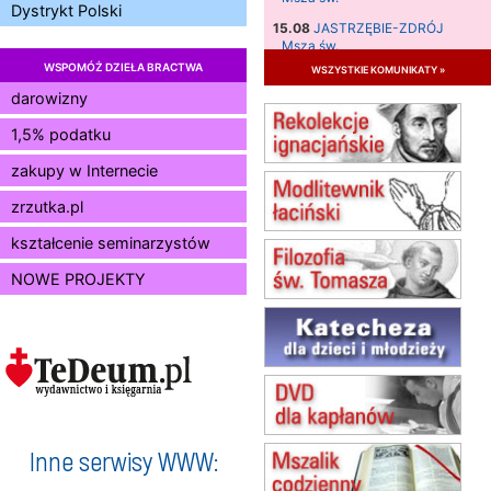
Dystrykt Polski
15.08
JASTRZĘBIE-ZDRÓJ
Msza św.
WSPOMÓŻ DZIEŁA BRACTWA
wszystkie komunikaty »
15.08
RADOM
Msza św.
darowizny
15.08
KIELCE
1,5% podatku
Msza św.
zakupy w Internecie
15.08
BUKOWIEC
zmiana godziny Mszy św.
zrzutka.pl
(jednorazowo)
15.08
SZCZECIN
kształcenie seminarzystów
zmiana godziny Mszy św.
NOWE PROJEKTY
(jednorazowo)
15.08
TCZEW
zmiana godziny Mszy św.
(jednorazowo)
15.08
NOWY SĄCZ
zmiana porządku nabożeństw
(jednorazowo)
15.08
KROSNO
Inne serwisy WWW:
Msza św.