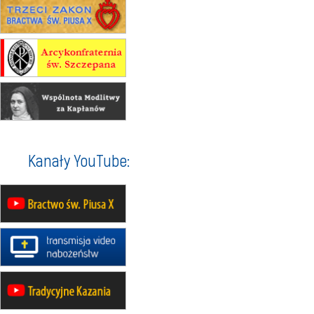
24–29.08
BAJERZE
rekolekcje ignacjańskie dla
mężczyzn
30.08
RAFAŁY
Msza św.
30.08
GNIEZNO
integracyjne spotkanie wiernych
07–11.09
KASZUBY
ZMIANA
Rekolekcje w drodze
12.09
OLSZTYN
Kanały YouTube:
XII Pielgrzymka Tradycji
Katolickiej do Gietrzwałdu
12.09
wyjazd z Poznania przez
Gniezno i Bydgoszcz na
pielgrzymkę do Gietrzwałdu
12.09
wyjazd z Warszawy na
pielgrzymkę do Gietrzwałdu
14–19.09
DARŁOWO
wyjazd integracyjny