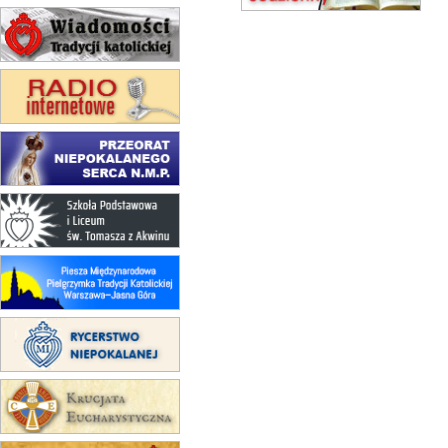
15.08
CZĘSTOCHOWA
Msza św.
15.08
KOŁOBRZEG
Msza św.
16–22.08
BESKIDY
obóz wędrowny dla dziewcząt
16.08
KOŁOBRZEG
Msza św.
17–21.08
BAJERZE
rekolekcje franciszkańskie
20–22.08
GNIEZNO →
GIETRZWAŁD
Męska pielgrzymka rowerowa
22.08
OPOLE
Msza św.
22.08
OPOLE
II Pielgrzymka Tradycji Katolickiej
na Górę św. Anny
23–29.08
BESKIDY
obóz wędrowny dla chłopców
24–29.08
KRAKÓW
rekolekcje ignacjańskie dla kobiet