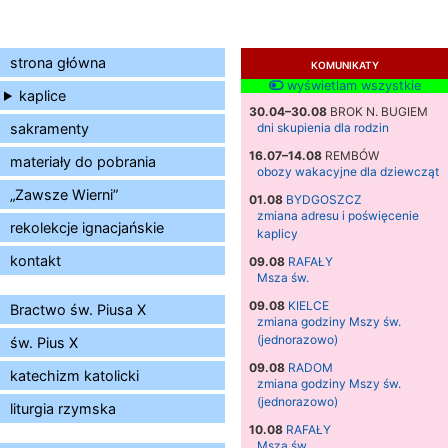
strona główna
KOMUNIKATY
wyświetlam wszystkie
kaplice
30.04–30.08
BROK N. BUGIEM
sakramenty
dni skupienia dla rodzin
16.07–14.08
REMBÓW
materiały do pobrania
obozy wakacyjne dla dziewcząt
„Zawsze Wierni”
01.08
BYDGOSZCZ
zmiana adresu i poświęcenie
rekolekcje ignacjańskie
kaplicy
kontakt
09.08
RAFAŁY
Msza św.
09.08
KIELCE
Bractwo św. Piusa X
zmiana godziny Mszy św.
(jednorazowo)
św. Pius X
09.08
RADOM
katechizm katolicki
zmiana godziny Mszy św.
(jednorazowo)
liturgia rzymska
10.08
RAFAŁY
Msza św.