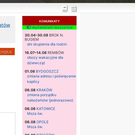
KOMUNIKATY
katów
wyświetlam wszystkie
30.04–30.08
BROK N.
BUGIEM
dni skupienia dla rodzin
ołęka
16.07–14.08
REMBÓW
obozy wakacyjne dla
dziewcząt
01.08
BYDGOSZCZ
zmiana adresu i poświęcenie
kaplicy
06.08
KRAKÓW
zmiana porządku
nabożeństw (jednorazowo)
06.08
KATOWICE
Msza św.
06.08
OPOLE
Msza św.