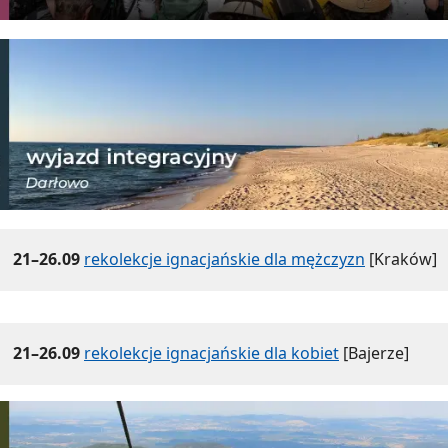
21–26.09
rekolekcje ignacjańskie dla mężczyzn
[Kraków]
21–26.09
rekolekcje ignacjańskie dla kobiet
[Bajerze]