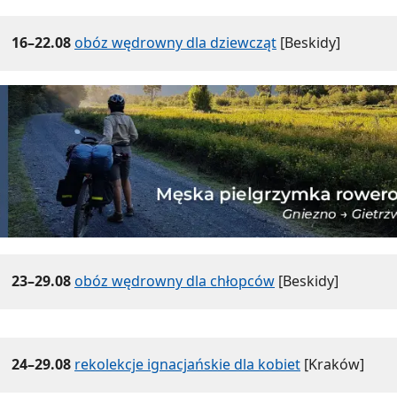
16–22.08
obóz wędrowny dla dziewcząt
[Beskidy]
23–29.08
obóz wędrowny dla chłopców
[Beskidy]
24–29.08
rekolekcje ignacjańskie dla kobiet
[Kraków]