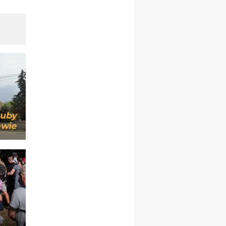
kobiet
14–19.12
BAJERZE
rekolekcje ignacjańskie dla
kobiet
14–19.12
WARSZAWA
rekolekcje ignacjańskie dla
mężczyzn
27.12.2026–01.01.2027
ZAWOJA
sylwestrowy wyjazd
integracyjny