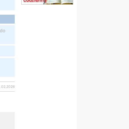
obóz wędrowny dla
dziewcząt
16.08
KOŁOBRZEG
Msza św.
17–21.08
BAJERZE
 do
rekolekcje franciszkańskie
20–22.08
GNIEZNO →
GIETRZWAŁD
Męska pielgrzymka
rowerowa
22.08
OPOLE
Msza św.
23–29.08
BESKIDY
obóz wędrowny dla
chłopców
3.02.2026
24–29.08
KRAKÓW
rekolekcje ignacjańskie dla
kobiet
24–29.08
BAJERZE
rekolekcje ignacjańskie dla
mężczyzn
30.08
RAFAŁY