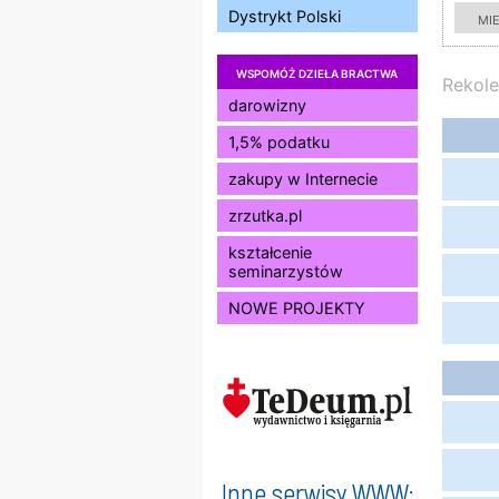
Dystrykt Polski
mi
WSPOMÓŻ DZIEŁA BRACTWA
Rekole
darowizny
1,5% podatku
zakupy w Internecie
zrzutka.pl
kształcenie
seminarzystów
NOWE PROJEKTY
Inne serwisy WWW: