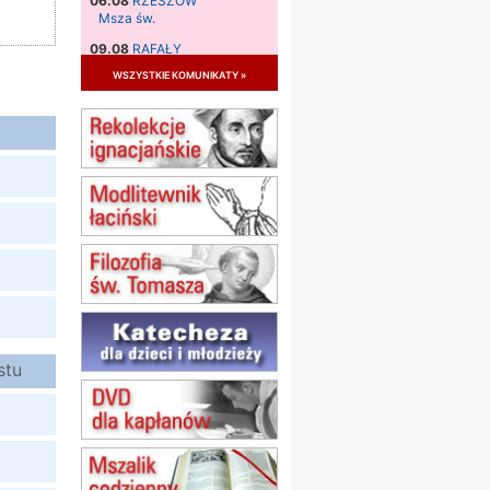
06.08
RZESZÓW
Msza św.
09.08
RAFAŁY
Msza św.
wszystkie komunikaty »
09.08
KIELCE
zmiana godziny Mszy św.
(jednorazowo)
09.08
RADOM
zmiana godziny Mszy św.
(jednorazowo)
10.08
RAFAŁY
Msza św.
15.08
JASTRZĘBIE-ZDRÓJ
Msza św.
15.08
RADOM
Msza św.
stu
15.08
KIELCE
Msza św.
15.08
KOŁOBRZEG
Msza św.
16–22.08
BESKIDY