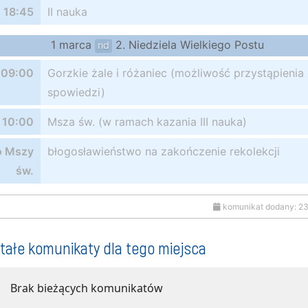
18:45
II nauka
1 marca
2. Niedziela Wielkiego Postu
nd
09:00
Gorzkie żale i różaniec (możliwość przystąpienia
spowiedzi)
10:00
Msza św. (w ramach kazania III nauka)
o Mszy
błogosławieństwo na zakończenie rekolekcji
św.
komunikat dodany: 2
tałe komunikaty dla tego miejsca
Brak bieżących komunikatów