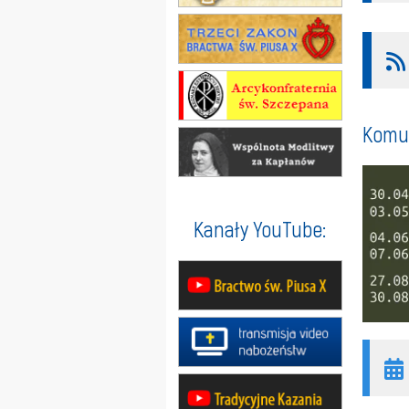
Komun
Kanały YouTube: