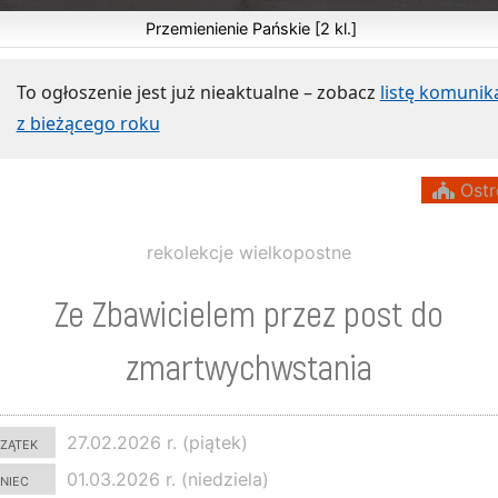
Przemienienie Pańskie [2 kl.]
To ogłoszenie jest już nieaktualne – zobacz
listę komuni
z bieżącego roku
Ostr
rekolekcje wielkopostne
Ze Zbawicielem przez post do
zmartwychwstania
zątek
27.02.2026 r. (piątek)
niec
01.03.2026 r. (niedziela)