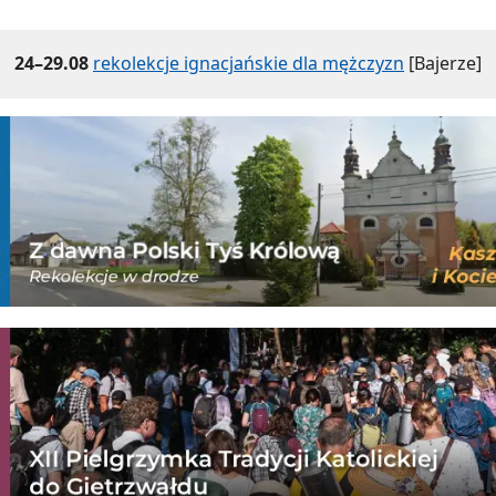
24–29.08
rekolekcje ignacjańskie dla mężczyzn
[Bajerze]