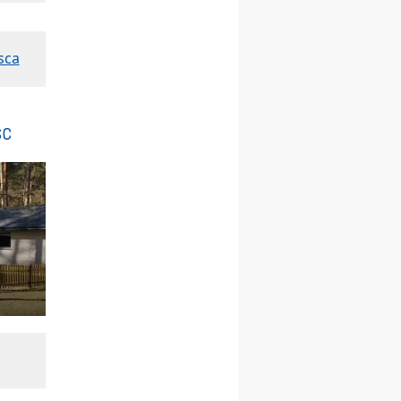
Msza św.
30.08
GNIEZNO
integracyjne spotkanie
sca
wiernych
07–11.09
KASZUBY
ZMIANA
Rekolekcje w drodze
sc
12.09
OLSZTYN
XII Pielgrzymka Tradycji
Katolickiej do Gietrzwałdu
12.09
wyjazd z Poznania przez
Gniezno i Bydgoszcz na
pielgrzymkę do Gietrzwałdu
12.09
wyjazd z Warszawy na
pielgrzymkę do Gietrzwałdu
14–19.09
DARŁOWO
wyjazd integracyjny
21–26.09
KRAKÓW
rekolekcje ignacjańskie dla
mężczyzn