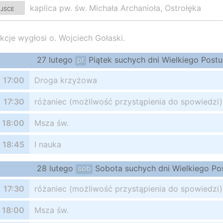
ejsce
kaplica pw. św. Michała Archanioła, Ostrołęka
kcje wygłosi o. Wojciech Gołaski.
27 lutego
Piątek suchych dni Wielkiego Postu
pt
17:00
Droga krzyżowa
17:30
różaniec (możliwość przystąpienia do spowiedzi)
18:00
Msza św.
18:45
I nauka
28 lutego
Sobota suchych dni Wielkiego Po
sob
17:30
różaniec (możliwość przystąpienia do spowiedzi)
18:00
Msza św.