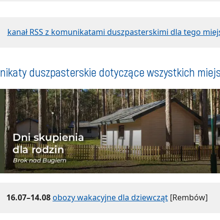
kanał RSS z komunikatami duszpasterskimi dla tego miej
ikaty duszpasterskie dotyczące wszystkich miej
16.07–14.08
obozy wakacyjne dla dziewcząt
[Rembów]