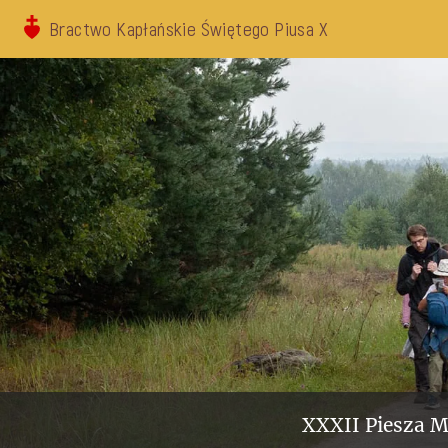
Bractwo Kapłańskie Świętego Piusa X
XXXII Piesza M