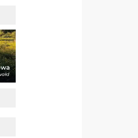
21–26.09
BAJERZE
rekolekcje ignacjańskie dla
kobiet
21–26.09
KARPACZ
wyjazd integracyjny
05–10.10
BAJERZE
ZMIANA
rekolekcje maryjne dla
kobiet
19–24.10
KRAKÓW
rekolekcje maryjne dla
mężczyzn
26–31.10
WARSZAWA
rekolekcje ignacjańskie dla
kobiet
09–14.11
KRAKÓW
rekolekcje ignacjańskie dla
kobiet
09–14.11
BAJERZE
rekolekcje ignacjańskie dla
mężczyzn
23–28.11
WARSZAWA
rekolekcje ignacjańskie dla