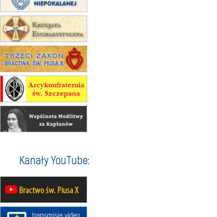
Msza św.
30.08
GNIEZNO
integracyjne spotkanie wiernych
07–11.09
KASZUBY
ZMIANA
Rekolekcje w drodze
12.09
OLSZTYN
XII Pielgrzymka Tradycji
Katolickiej do Gietrzwałdu
12.09
wyjazd z Poznania przez
Gniezno i Bydgoszcz na
pielgrzymkę do Gietrzwałdu
12.09
wyjazd z Warszawy na
pielgrzymkę do Gietrzwałdu
14–19.09
DARŁOWO
Kanały YouTube:
wyjazd integracyjny
21–26.09
KRAKÓW
rekolekcje ignacjańskie dla
mężczyzn
21–26.09
BAJERZE
rekolekcje ignacjańskie dla kobiet