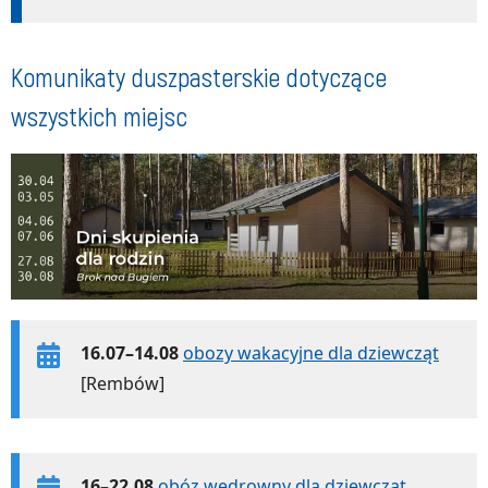
Komunikaty duszpasterskie dotyczące
wszystkich miejsc
16.07–14.08
obozy wakacyjne dla dziewcząt
[Rembów]
16–22.08
obóz wędrowny dla dziewcząt