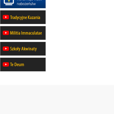
21–26.09
KARPACZ
wyjazd integracyjny
05–10.10
BAJERZE
ZMIANA
rekolekcje maryjne dla kobiet
19–24.10
KRAKÓW
rekolekcje maryjne dla mężczyzn
26–31.10
WARSZAWA
rekolekcje ignacjańskie dla kobiet
09–14.11
KRAKÓW
rekolekcje ignacjańskie dla kobiet
09–14.11
BAJERZE
rekolekcje ignacjańskie dla
mężczyzn
23–28.11
WARSZAWA
rekolekcje ignacjańskie dla kobiet
14–19.12
BAJERZE
rekolekcje ignacjańskie dla kobiet
14–19.12
WARSZAWA
rekolekcje ignacjańskie dla
mężczyzn