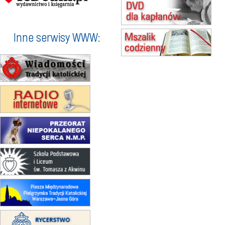
15.08
KOŁOBRZEG
Msza św.
16–22.08
BESKIDY
obóz wędrowny dla dziewcząt
Inne serwisy WWW:
16.08
KOŁOBRZEG
Msza św.
17–21.08
BAJERZE
rekolekcje franciszkańskie
20–22.08
GNIEZNO →
GIETRZWAŁD
Męska pielgrzymka rowerowa
22.08
OPOLE
Msza św.
23–29.08
BESKIDY
obóz wędrowny dla chłopców
24–29.08
KRAKÓW
rekolekcje ignacjańskie dla kobiet
24–29.08
BAJERZE
rekolekcje ignacjańskie dla
mężczyzn
30.08
RAFAŁY