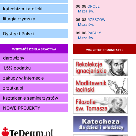
06.08
OPOLE
katechizm katolicki
Msza św.
liturgia rzymska
06.08
RZESZÓW
Msza św.
09.08
RAFAŁY
Dystrykt Polski
Msza św.
09.08
KIELCE
WSPOMÓŻ DZIEŁA BRACTWA
wszystkie komunikaty »
zmiana godziny Mszy św.
(jednorazowo)
darowizny
09.08
RADOM
1,5% podatku
zmiana godziny Mszy św.
(jednorazowo)
zakupy w Internecie
10.08
RAFAŁY
zrzutka.pl
Msza św.
15.08
JASTRZĘBIE-ZDRÓJ
kształcenie seminarzystów
Msza św.
NOWE PROJEKTY
15.08
RADOM
Msza św.
15.08
KIELCE
Msza św.