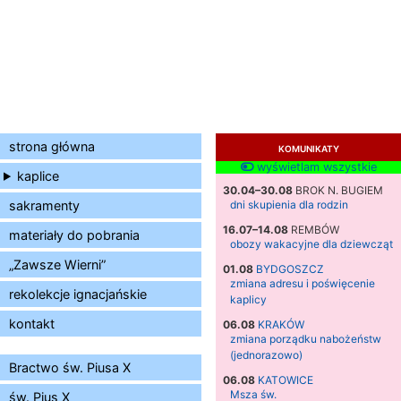
strona główna
KOMUNIKATY
wyświetlam wszystkie
kaplice
30.04–30.08
BROK N. BUGIEM
sakramenty
dni skupienia dla rodzin
16.07–14.08
REMBÓW
materiały do pobrania
obozy wakacyjne dla dziewcząt
„Zawsze Wierni”
01.08
BYDGOSZCZ
zmiana adresu i poświęcenie
rekolekcje ignacjańskie
kaplicy
kontakt
06.08
KRAKÓW
zmiana porządku nabożeństw
(jednorazowo)
Bractwo św. Piusa X
06.08
KATOWICE
Msza św.
św. Pius X