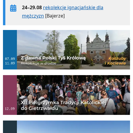
24–29.08
rekolekcje ignacjańskie dla
mężczyzn
[Bajerze]