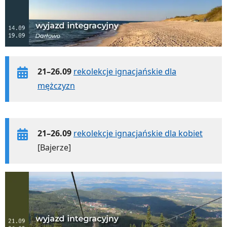
21–26.09
rekolekcje ignacjańskie dla
mężczyzn
21–26.09
rekolekcje ignacjańskie dla kobiet
[Bajerze]