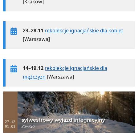
[Kraków]
23–28.11
rekolekcje ignacjańskie dla kobiet
[Warszawa]
14–19.12
rekolekcje ignacjańskie dla
mężczyzn
[Warszawa]