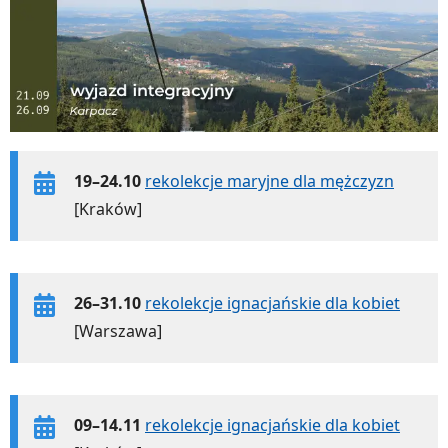
19–24.10
rekolekcje maryjne dla mężczyzn
[Kraków]
26–31.10
rekolekcje ignacjańskie dla kobiet
[Warszawa]
09–14.11
rekolekcje ignacjańskie dla kobiet