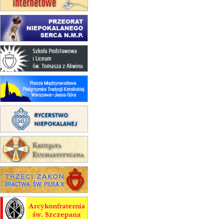
Męska pielgrzymka rowerowa
22.08
OPOLE
Msza św.
23–29.08
BESKIDY
obóz wędrowny dla chłopców
24–29.08
KRAKÓW
rekolekcje ignacjańskie dla kobiet
24–29.08
BAJERZE
rekolekcje ignacjańskie dla
mężczyzn
30.08
RAFAŁY
Msza św.
30.08
GNIEZNO
integracyjne spotkanie wiernych
07–11.09
KASZUBY
ZMIANA
Rekolekcje w drodze
12.09
OLSZTYN
XII Pielgrzymka Tradycji
Katolickiej do Gietrzwałdu
12.09
wyjazd z Poznania przez