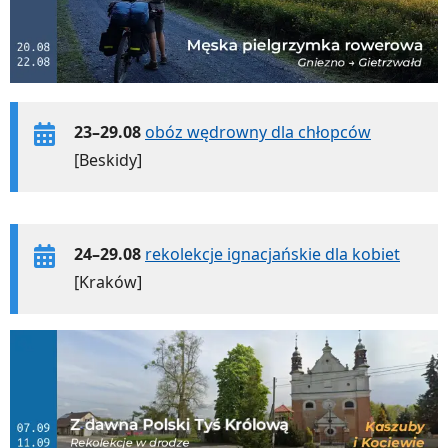
23–29.08
obóz wędrowny dla chłopców
[Beskidy]
24–29.08
rekolekcje ignacjańskie dla kobiet
[Kraków]