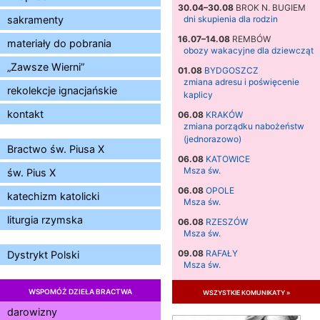
30.04–30.08
BROK N. BUGIEM
sakramenty
dni skupienia dla rodzin
16.07–14.08
REMBÓW
materiały do pobrania
obozy wakacyjne dla dziewcząt
„Zawsze Wierni”
01.08
BYDGOSZCZ
zmiana adresu i poświęcenie
rekolekcje ignacjańskie
kaplicy
kontakt
06.08
KRAKÓW
zmiana porządku nabożeństw
(jednorazowo)
Bractwo św. Piusa X
06.08
KATOWICE
Msza św.
św. Pius X
06.08
OPOLE
katechizm katolicki
Msza św.
liturgia rzymska
06.08
RZESZÓW
Msza św.
09.08
RAFAŁY
Dystrykt Polski
Msza św.
09.08
KIELCE
WSPOMÓŻ DZIEŁA BRACTWA
wszystkie komunikaty »
zmiana godziny Mszy św.
(jednorazowo)
darowizny