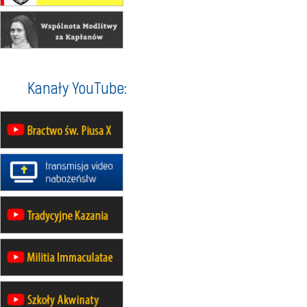
Gniezno i Bydgoszcz na
pielgrzymkę do Gietrzwałdu
12.09
wyjazd z Warszawy na
pielgrzymkę do Gietrzwałdu
14–19.09
DARŁOWO
Kanały YouTube:
wyjazd integracyjny
21–26.09
KRAKÓW
rekolekcje ignacjańskie dla
mężczyzn
21–26.09
BAJERZE
rekolekcje ignacjańskie dla kobiet
21–26.09
KARPACZ
wyjazd integracyjny
05–10.10
BAJERZE
ZMIANA
rekolekcje maryjne dla kobiet
19–24.10
KRAKÓW
rekolekcje maryjne dla mężczyzn
26–31.10
WARSZAWA
rekolekcje ignacjańskie dla kobiet
09–14.11
KRAKÓW