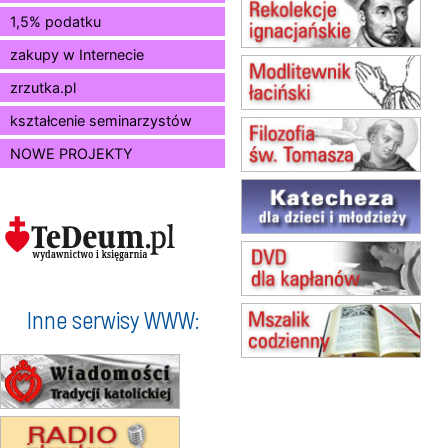
09.08
RADOM
1,5% podatku
zmiana godziny Mszy św.
(jednorazowo)
zakupy w Internecie
10.08
RAFAŁY
zrzutka.pl
Msza św.
15.08
JASTRZĘBIE-ZDRÓJ
kształcenie seminarzystów
Msza św.
NOWE PROJEKTY
15.08
RADOM
Msza św.
15.08
KIELCE
Msza św.
15.08
KOŁOBRZEG
Msza św.
16–22.08
BESKIDY
obóz wędrowny dla dziewcząt
Inne serwisy WWW:
16.08
KOŁOBRZEG
Msza św.
17–21.08
BAJERZE
rekolekcje franciszkańskie
20–22.08
GNIEZNO →
GIETRZWAŁD