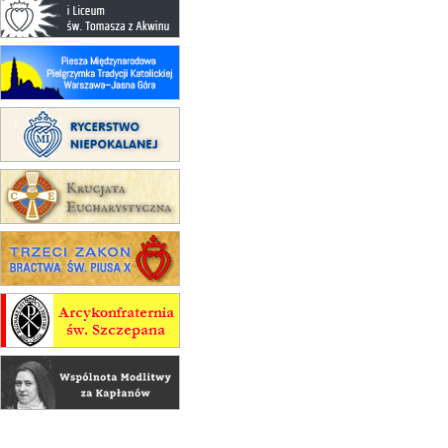
rekolekcje ignacjańskie dla
mężczyzn
30.08
RAFAŁY
Msza św.
30.08
GNIEZNO
integracyjne spotkanie wiernych
07–11.09
KASZUBY
ZMIANA
Rekolekcje w drodze
12.09
OLSZTYN
XII Pielgrzymka Tradycji
Katolickiej do Gietrzwałdu
12.09
wyjazd z Poznania przez
Gniezno i Bydgoszcz na
pielgrzymkę do Gietrzwałdu
12.09
wyjazd z Warszawy na
pielgrzymkę do Gietrzwałdu
14–19.09
DARŁOWO
wyjazd integracyjny
21–26.09
KRAKÓW
rekolekcje ignacjańskie dla