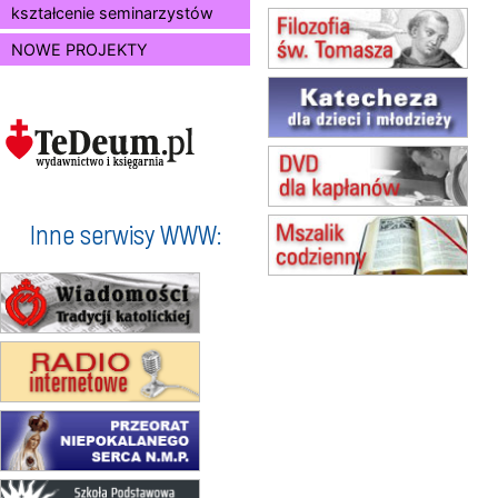
15.08
SZCZECIN
kształcenie seminarzystów
zmiana godziny Mszy św.
NOWE PROJEKTY
(jednorazowo)
15.08
KOŁOBRZEG
Msza św.
16–22.08
BESKIDY
obóz wędrowny dla dziewcząt
16.08
KOŁOBRZEG
Msza św.
Inne serwisy WWW:
17–21.08
BAJERZE
rekolekcje franciszkańskie
20–22.08
GNIEZNO →
GIETRZWAŁD
Męska pielgrzymka rowerowa
22.08
OPOLE
Msza św.
23–29.08
BESKIDY
obóz wędrowny dla chłopców
24–29.08
KRAKÓW
rekolekcje ignacjańskie dla kobiet
24–29.08
BAJERZE