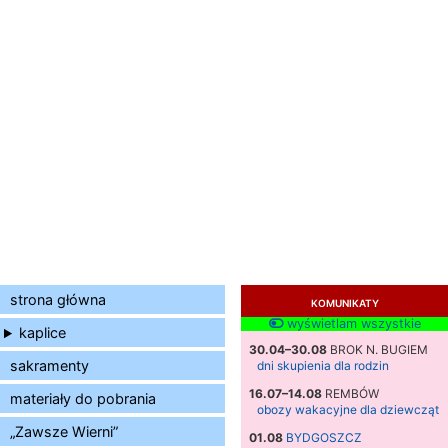
strona główna
KOMUNIKATY
wyświetlam wszystkie
kaplice
30.04–30.08
BROK N. BUGIEM
sakramenty
dni skupienia dla rodzin
16.07–14.08
REMBÓW
materiały do pobrania
obozy wakacyjne dla dziewcząt
„Zawsze Wierni”
01.08
BYDGOSZCZ