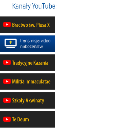
Kanały YouTube:
mężczyzn
21–26.09
BAJERZE
rekolekcje ignacjańskie dla kobiet
21–26.09
KARPACZ
wyjazd integracyjny
05–10.10
BAJERZE
ZMIANA
rekolekcje maryjne dla kobiet
19–24.10
KRAKÓW
rekolekcje maryjne dla mężczyzn
26–31.10
WARSZAWA
rekolekcje ignacjańskie dla kobiet
09–14.11
KRAKÓW
rekolekcje ignacjańskie dla kobiet
09–14.11
BAJERZE
rekolekcje ignacjańskie dla
mężczyzn
23–28.11
WARSZAWA
rekolekcje ignacjańskie dla kobiet
14–19.12
BAJERZE
rekolekcje ignacjańskie dla kobiet