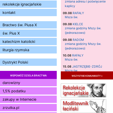
zmiana adresu i poświęcenie
rekolekcje ignacjańskie
kaplicy
kontakt
09.08
RAFAŁY
Msza św.
09.08
KIELCE
Bractwo św. Piusa X
zmiana godziny Mszy św.
(jednorazowo)
św. Pius X
09.08
RADOM
katechizm katolicki
zmiana godziny Mszy św.
(jednorazowo)
liturgia rzymska
10.08
RAFAŁY
Msza św.
Dystrykt Polski
15.08
JASTRZĘBIE-ZDRÓJ
Msza św.
WSPOMÓŻ DZIEŁA BRACTWA
wszystkie komunikaty »
15.08
RADOM
Msza św.
darowizny
15.08
KIELCE
1,5% podatku
Msza św.
zakupy w Internecie
15.08
BUKOWIEC
zmiana godziny Mszy św.
zrzutka.pl
(jednorazowo)