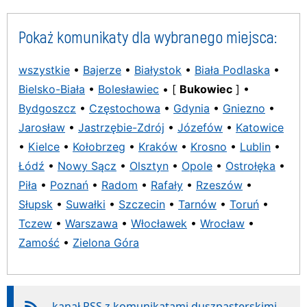
Pokaż komunikaty dla wybranego miejsca:
wszystkie
•
Bajerze
•
Białystok
•
Biała Podlaska
•
Bielsko-Biała
•
Bolesławiec
• [
Bukowiec
] •
Bydgoszcz
•
Częstochowa
•
Gdynia
•
Gniezno
•
Jarosław
•
Jastrzębie-Zdrój
•
Józefów
•
Katowice
•
Kielce
•
Kołobrzeg
•
Kraków
•
Krosno
•
Lublin
•
Łódź
•
Nowy Sącz
•
Olsztyn
•
Opole
•
Ostrołęka
•
Piła
•
Poznań
•
Radom
•
Rafały
•
Rzeszów
•
Słupsk
•
Suwałki
•
Szczecin
•
Tarnów
•
Toruń
•
Tczew
•
Warszawa
•
Włocławek
•
Wrocław
•
Zamość
•
Zielona Góra
kanał RSS z komunikatami duszpasterskimi