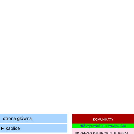
strona główna
KOMUNIKATY
wyświetlam wszystkie
kaplice
30.04–30.08
BROK N. BUGIEM