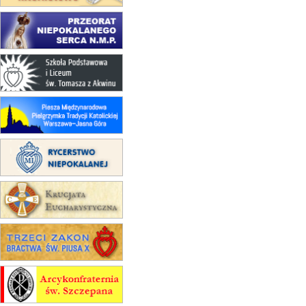
16.08
KOŁOBRZEG
Msza św.
17–21.08
BAJERZE
rekolekcje franciszkańskie
20–22.08
GNIEZNO →
GIETRZWAŁD
Męska pielgrzymka rowerowa
22.08
OPOLE
Msza św.
22.08
OPOLE
II Pielgrzymka Tradycji Katolickiej
na Górę św. Anny
23–29.08
BESKIDY
obóz wędrowny dla chłopców
24–29.08
KRAKÓW
rekolekcje ignacjańskie dla kobiet
24–29.08
BAJERZE
rekolekcje ignacjańskie dla
mężczyzn
30.08
RAFAŁY
Msza św.