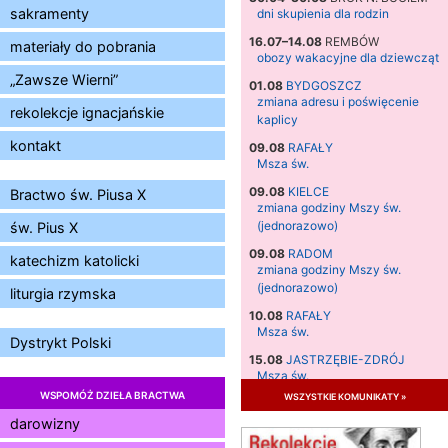
sakramenty
dni skupienia dla rodzin
16.07–14.08
REMBÓW
materiały do pobrania
obozy wakacyjne dla dziewcząt
„Zawsze Wierni”
01.08
BYDGOSZCZ
zmiana adresu i poświęcenie
rekolekcje ignacjańskie
kaplicy
kontakt
09.08
RAFAŁY
Msza św.
09.08
KIELCE
Bractwo św. Piusa X
zmiana godziny Mszy św.
(jednorazowo)
św. Pius X
09.08
RADOM
katechizm katolicki
zmiana godziny Mszy św.
(jednorazowo)
liturgia rzymska
10.08
RAFAŁY
Msza św.
Dystrykt Polski
15.08
JASTRZĘBIE-ZDRÓJ
Msza św.
WSPOMÓŻ DZIEŁA BRACTWA
wszystkie komunikaty »
15.08
RADOM
Msza św.
darowizny
15.08
KIELCE