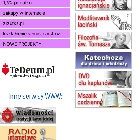
1,5% podatku
Msza św.
zakupy w Internecie
15.08
BUKOWIEC
zmiana godziny Mszy św.
zrzutka.pl
(jednorazowo)
15.08
SZCZECIN
kształcenie seminarzystów
zmiana godziny Mszy św.
NOWE PROJEKTY
(jednorazowo)
15.08
TCZEW
zmiana godziny Mszy św.
(jednorazowo)
15.08
NOWY SĄCZ
zmiana porządku nabożeństw
(jednorazowo)
15.08
KROSNO
Inne serwisy WWW:
Msza św.
15.08
CZĘSTOCHOWA
Msza św.
15.08
KOŁOBRZEG
Msza św.
16–22.08
BESKIDY
obóz wędrowny dla dziewcząt