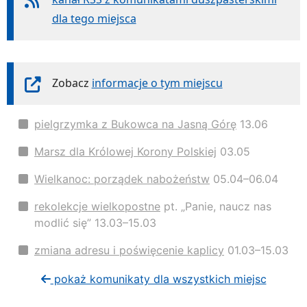
dla tego miejsca
Zobacz
informacje o tym miejscu
pielgrzymka z Bukowca na Jasną Górę
13.06
Marsz dla Królowej Korony Polskiej
03.05
Wielkanoc: porządek nabożeństw
05.04–06.04
rekolekcje wielkopostne
pt. „Panie, naucz nas
modlić się” 13.03–15.03
zmiana adresu i poświęcenie kaplicy
01.03–15.03
pokaż komunikaty dla wszystkich miejsc