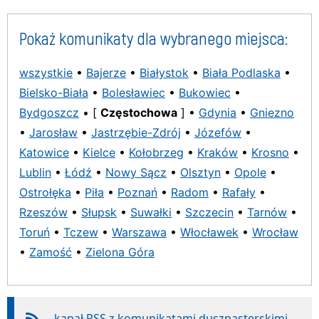
Pokaż komunikaty dla wybranego miejsca:
wszystkie
•
Bajerze
•
Białystok
•
Biała Podlaska
•
Bielsko-Biała
•
Bolesławiec
•
Bukowiec
•
Bydgoszcz
• [
Częstochowa
] •
Gdynia
•
Gniezno
•
Jarosław
•
Jastrzębie-Zdrój
•
Józefów
•
Katowice
•
Kielce
•
Kołobrzeg
•
Kraków
•
Krosno
•
Lublin
•
Łódź
•
Nowy Sącz
•
Olsztyn
•
Opole
•
Ostrołęka
•
Piła
•
Poznań
•
Radom
•
Rafały
•
Rzeszów
•
Słupsk
•
Suwałki
•
Szczecin
•
Tarnów
•
Toruń
•
Tczew
•
Warszawa
•
Włocławek
•
Wrocław
•
Zamość
•
Zielona Góra
kanał RSS z komunikatami duszpasterskimi