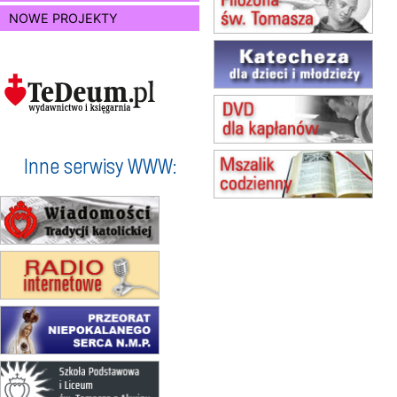
16.08
KOŁOBRZEG
NOWE PROJEKTY
Msza św.
17–21.08
BAJERZE
rekolekcje franciszkańskie
20–22.08
GNIEZNO →
GIETRZWAŁD
Męska pielgrzymka rowerowa
22.08
OPOLE
Msza św.
Inne serwisy WWW:
23–29.08
BESKIDY
obóz wędrowny dla chłopców
24–29.08
KRAKÓW
rekolekcje ignacjańskie dla kobiet
24–29.08
BAJERZE
rekolekcje ignacjańskie dla
mężczyzn
30.08
RAFAŁY
Msza św.
30.08
GNIEZNO
integracyjne spotkanie wiernych
07–11.09
KASZUBY
ZMIANA