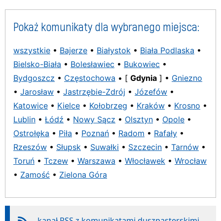
Pokaż komunikaty dla wybranego miejsca:
wszystkie
•
Bajerze
•
Białystok
•
Biała Podlaska
•
Bielsko-Biała
•
Bolesławiec
•
Bukowiec
•
Bydgoszcz
•
Częstochowa
• [
Gdynia
] •
Gniezno
•
Jarosław
•
Jastrzębie-Zdrój
•
Józefów
•
Katowice
•
Kielce
•
Kołobrzeg
•
Kraków
•
Krosno
•
Lublin
•
Łódź
•
Nowy Sącz
•
Olsztyn
•
Opole
•
Ostrołęka
•
Piła
•
Poznań
•
Radom
•
Rafały
•
Rzeszów
•
Słupsk
•
Suwałki
•
Szczecin
•
Tarnów
•
Toruń
•
Tczew
•
Warszawa
•
Włocławek
•
Wrocław
•
Zamość
•
Zielona Góra
kanał RSS z komunikatami duszpasterskimi