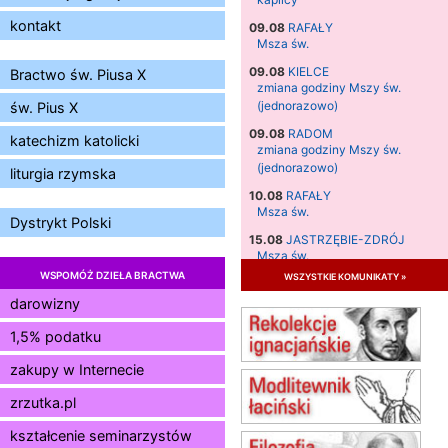
kontakt
09.08
RAFAŁY
Msza św.
09.08
KIELCE
Bractwo św. Piusa X
zmiana godziny Mszy św.
(jednorazowo)
św. Pius X
09.08
RADOM
katechizm katolicki
zmiana godziny Mszy św.
(jednorazowo)
liturgia rzymska
10.08
RAFAŁY
Msza św.
Dystrykt Polski
15.08
JASTRZĘBIE-ZDRÓJ
Msza św.
WSPOMÓŻ DZIEŁA BRACTWA
wszystkie komunikaty »
15.08
RADOM
Msza św.
darowizny
15.08
KIELCE
1,5% podatku
Msza św.
zakupy w Internecie
15.08
KOŁOBRZEG
Msza św.
zrzutka.pl
16–22.08
BESKIDY
obóz wędrowny dla dziewcząt
kształcenie seminarzystów