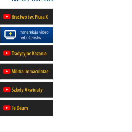
rekolekcje maryjne dla kobiet
19–24.10
KRAKÓW
rekolekcje maryjne dla mężczyzn
26–31.10
WARSZAWA
rekolekcje ignacjańskie dla kobiet
09–14.11
KRAKÓW
rekolekcje ignacjańskie dla kobiet
09–14.11
BAJERZE
rekolekcje ignacjańskie dla
mężczyzn
23–28.11
WARSZAWA
rekolekcje ignacjańskie dla kobiet
14–19.12
BAJERZE
rekolekcje ignacjańskie dla kobiet
14–19.12
WARSZAWA
rekolekcje ignacjańskie dla
mężczyzn
27.12.2026–01.01.2027
ZAWOJA
sylwestrowy wyjazd integracyjny