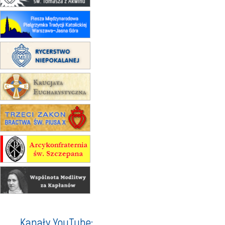
Rekolekcje w drodze
12.09
OLSZTYN
XII Pielgrzymka Tradycji
Katolickiej do Gietrzwałdu
12.09
wyjazd z Poznania przez
Gniezno i Bydgoszcz na
pielgrzymkę do Gietrzwałdu
12.09
wyjazd z Warszawy na
pielgrzymkę do Gietrzwałdu
14–19.09
DARŁOWO
wyjazd integracyjny
21–26.09
KRAKÓW
rekolekcje ignacjańskie dla
mężczyzn
21–26.09
BAJERZE
rekolekcje ignacjańskie dla kobiet
21–26.09
KARPACZ
wyjazd integracyjny
05–10.10
BAJERZE
ZMIANA
Kanały YouTube: