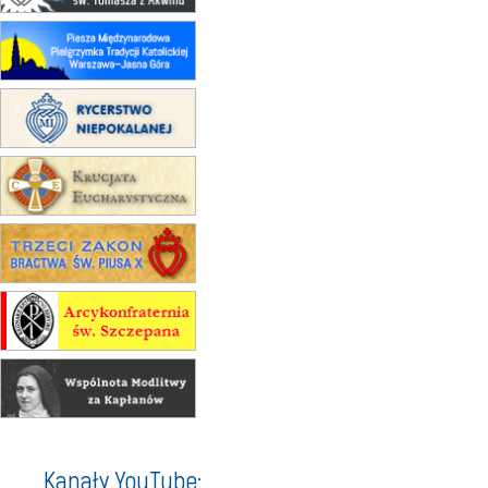
zmiana porządku nabożeństw
(jednorazowo)
15.08
KOŁOBRZEG
Msza św.
16–22.08
BESKIDY
obóz wędrowny dla dziewcząt
16.08
KOŁOBRZEG
Msza św.
16.08
KATOWICE
integracyjne spotkanie wiernych
17–21.08
BAJERZE
rekolekcje franciszkańskie
20–22.08
GNIEZNO →
GIETRZWAŁD
Męska pielgrzymka rowerowa
22.08
OPOLE
Msza św.
22.08
OPOLE
II Pielgrzymka Tradycji Katolickiej
na Górę św. Anny
23–29.08
BESKIDY
Kanały YouTube:
obóz wędrowny dla chłopców