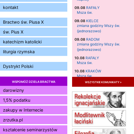
kontakt
09.08
RAFAŁY
Msza św.
09.08
KIELCE
Bractwo św. Piusa X
zmiana godziny Mszy św.
(jednorazowo)
św. Pius X
09.08
RADOM
katechizm katolicki
zmiana godziny Mszy św.
(jednorazowo)
liturgia rzymska
10.08
RAFAŁY
Msza św.
Dystrykt Polski
10.08
KRAKÓW
Msza św.
WSPOMÓŻ DZIEŁA BRACTWA
wszystkie komunikaty »
11.08
KRAKÓW
Msza św.
darowizny
12.08
KRAKÓW
1,5% podatku
Msza św.
zakupy w Internecie
13.08
KRAKÓW
Msza św.
zrzutka.pl
15.08
JASTRZĘBIE-ZDRÓJ
Msza św.
kształcenie seminarzystów