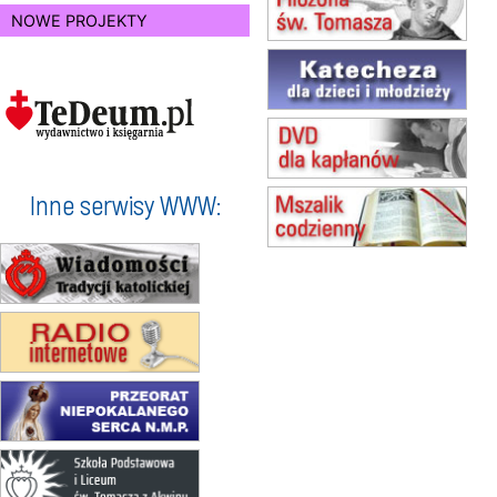
15.08
RADOM
NOWE PROJEKTY
Msza św.
15.08
KIELCE
Msza św.
15.08
BUKOWIEC
zmiana godziny Mszy św.
(jednorazowo)
15.08
SZCZECIN
zmiana godziny Mszy św.
Inne serwisy WWW:
(jednorazowo)
15.08
TCZEW
zmiana godziny Mszy św.
(jednorazowo)
15.08
NOWY SĄCZ
zmiana porządku nabożeństw
(jednorazowo)
15.08
KROSNO
Msza św.
15.08
CZĘSTOCHOWA
Msza św.
15.08
KRAKÓW