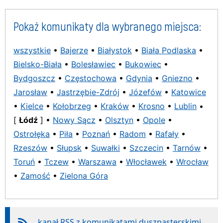
Pokaż komunikaty dla wybranego miejsca:
wszystkie
•
Bajerze
•
Białystok
•
Biała Podlaska
•
Bielsko-Biała
•
Bolesławiec
•
Bukowiec
•
Bydgoszcz
•
Częstochowa
•
Gdynia
•
Gniezno
•
Jarosław
•
Jastrzębie-Zdrój
•
Józefów
•
Katowice
•
Kielce
•
Kołobrzeg
•
Kraków
•
Krosno
•
Lublin
•
[
Łódź
] •
Nowy Sącz
•
Olsztyn
•
Opole
•
Ostrołęka
•
Piła
•
Poznań
•
Radom
•
Rafały
•
Rzeszów
•
Słupsk
•
Suwałki
•
Szczecin
•
Tarnów
•
Toruń
•
Tczew
•
Warszawa
•
Włocławek
•
Wrocław
•
Zamość
•
Zielona Góra
kanał RSS z komunikatami duszpasterskimi