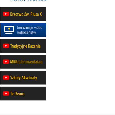
24–29.08
KRAKÓW
rekolekcje ignacjańskie dla kobiet
24–29.08
BAJERZE
rekolekcje ignacjańskie dla
mężczyzn
30.08
RAFAŁY
Msza św.
30.08
GNIEZNO
integracyjne spotkanie wiernych
07–11.09
KASZUBY
ZMIANA
Rekolekcje w drodze
12.09
OLSZTYN
XII Pielgrzymka Tradycji
Katolickiej do Gietrzwałdu
12.09
wyjazd z Poznania przez
Gniezno i Bydgoszcz na
pielgrzymkę do Gietrzwałdu
12.09
wyjazd z Warszawy na
pielgrzymkę do Gietrzwałdu