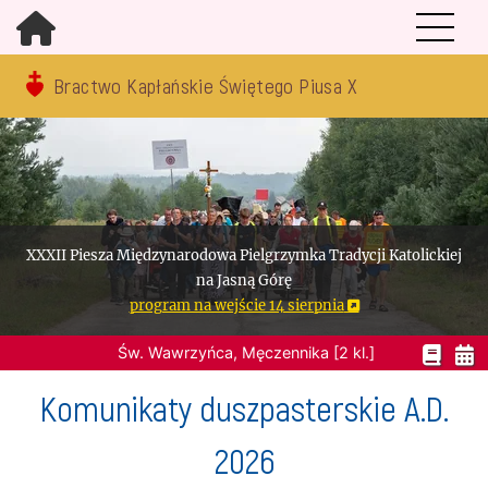
Bractwo Kapłańskie Świętego Piusa X
XXXII Piesza Międzynarodowa Pielgrzymka Tradycji Katolickiej
na Jasną Górę
program na wejście 14 sierpnia
Św. Wawrzyńca, Męczennika [2 kl.]
Komunikaty duszpasterskie A.D.
2026