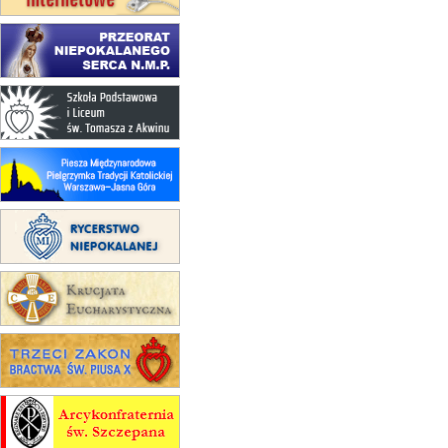
zmiana porządku nabożeństw
(jednorazowo)
15.08
KOŁOBRZEG
Msza św.
15.08
RZESZÓW
zmiana adresu i poświęcenie
kaplicy
15.08
RZESZÓW
zmiana porządku nabożeństw (na
stałe)
16–22.08
BESKIDY
obóz wędrowny dla dziewcząt
16.08
KOŁOBRZEG
Msza św.
16.08
KATOWICE
integracyjne spotkanie wiernych
17–21.08
BAJERZE
rekolekcje franciszkańskie
20–22.08
GNIEZNO →
GIETRZWAŁD
Męska pielgrzymka rowerowa