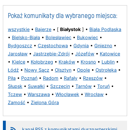
Pokaż komunikaty dla wybranego miejsca:
wszystkie
•
Bajerze
• [
Białystok
] •
Biała Podlaska
•
Bielsko-Biała
•
Bolesławiec
•
Bukowiec
•
Bydgoszcz
•
Częstochowa
•
Gdynia
•
Gniezno
•
Jarosław
•
Jastrzębie-Zdrój
•
Józefów
•
Katowice
•
Kielce
•
Kołobrzeg
•
Kraków
•
Krosno
•
Lublin
•
Łódź
•
Nowy Sącz
•
Olsztyn
•
Opole
•
Ostrołęka
•
Piła
•
Poznań
•
Radom
•
Rafały
•
Rzeszów
•
Słupsk
•
Suwałki
•
Szczecin
•
Tarnów
•
Toruń
•
Tczew
•
Warszawa
•
Włocławek
•
Wrocław
•
Zamość
•
Zielona Góra
kanał RSS z komunikatami duszpasterskimi