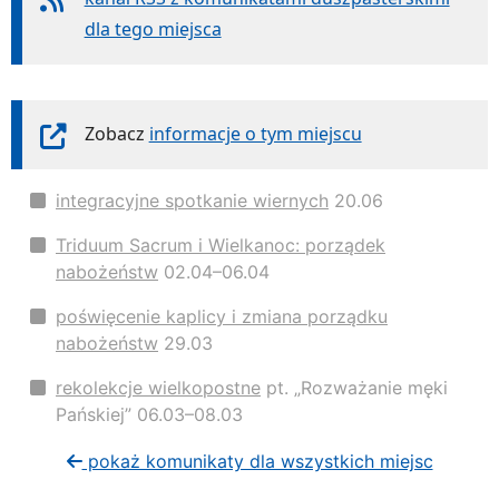
dla tego miejsca
Zobacz
informacje o tym miejscu
integracyjne spotkanie wiernych
20.06
Triduum Sacrum i Wielkanoc: porządek
nabożeństw
02.04–06.04
poświęcenie kaplicy i zmiana porządku
nabożeństw
29.03
rekolekcje wielkopostne
pt. „Rozważanie męki
Pańskiej” 06.03–08.03
pokaż komunikaty dla wszystkich miejsc