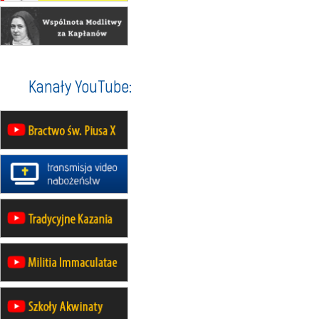
22.08
OPOLE
Msza św.
22.08
OPOLE
II Pielgrzymka Tradycji Katolickiej
na Górę św. Anny
23–29.08
BESKIDY
Kanały YouTube:
obóz wędrowny dla chłopców
24–29.08
KRAKÓW
rekolekcje ignacjańskie dla kobiet
24–29.08
BAJERZE
rekolekcje ignacjańskie dla
mężczyzn
30.08
RAFAŁY
Msza św.
30.08
GNIEZNO
integracyjne spotkanie wiernych
30.08
SŁUPSK
zmiana porządku nabożeństw (na
stałe)
06.09
TCZEW
zmiana porządku nabożeństw (na
stałe)