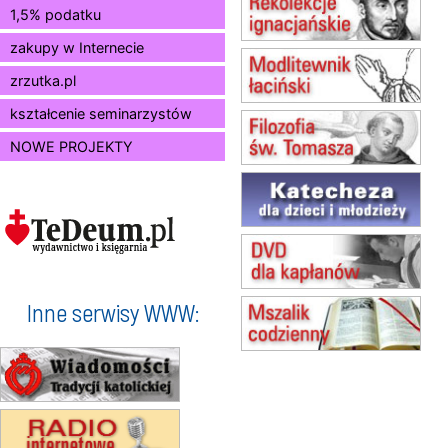
1,5% podatku
15.08
RADOM
Msza św.
zakupy w Internecie
15.08
KIELCE
Msza św.
zrzutka.pl
15.08
BUKOWIEC
kształcenie seminarzystów
zmiana godziny Mszy św.
(jednorazowo)
NOWE PROJEKTY
15.08
SZCZECIN
zmiana godziny Mszy św.
(jednorazowo)
15.08
TCZEW
zmiana godziny Mszy św.
(jednorazowo)
15.08
NOWY SĄCZ
zmiana porządku nabożeństw
Inne serwisy WWW:
(jednorazowo)
15.08
KROSNO
Msza św.
15.08
CZĘSTOCHOWA
Msza św.
15.08
KRAKÓW