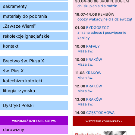
30.04–30.08
BROK N. BUGIEM
sakramenty
dni skupienia dla rodzin
16.07–14.08
REMBÓW
materiały do pobrania
obozy wakacyjne dla dziewcząt
„Zawsze Wierni”
01.08
BYDGOSZCZ
zmiana adresu i poświęcenie
rekolekcje ignacjańskie
kaplicy
kontakt
10.08
RAFAŁY
Msza św.
10.08
KRAKÓW
Bractwo św. Piusa X
Msza św.
św. Pius X
11.08
KRAKÓW
Msza św.
katechizm katolicki
12.08
KRAKÓW
liturgia rzymska
Msza św.
13.08
KRAKÓW
Msza św.
Dystrykt Polski
14.08
CZĘSTOCHOWA
Msza św.
WSPOMÓŻ DZIEŁA BRACTWA
wszystkie komunikaty »
15.08
JASTRZĘBIE-ZDRÓJ
darowizny
Msza św.