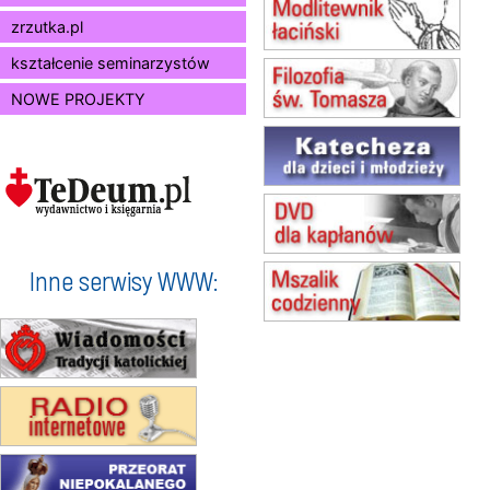
10.08
RAFAŁY
zrzutka.pl
Msza św.
15.08
JASTRZĘBIE-ZDRÓJ
kształcenie seminarzystów
Msza św.
NOWE PROJEKTY
15.08
RADOM
Msza św.
15.08
KIELCE
Msza św.
15.08
KOŁOBRZEG
Msza św.
16–22.08
BESKIDY
obóz wędrowny dla dziewcząt
Inne serwisy WWW:
16.08
KOŁOBRZEG
Msza św.
17–21.08
BAJERZE
rekolekcje franciszkańskie
20–22.08
GNIEZNO →
GIETRZWAŁD
Męska pielgrzymka rowerowa
22.08
OPOLE
Msza św.