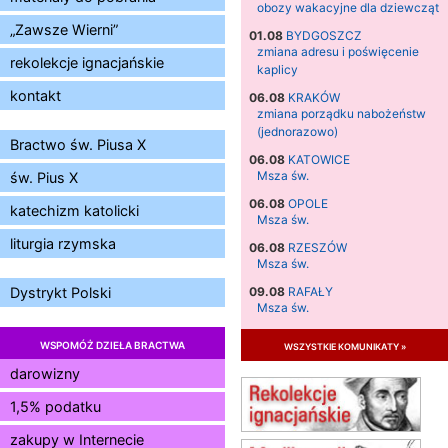
obozy wakacyjne dla dziewcząt
„Zawsze Wierni”
01.08
BYDGOSZCZ
zmiana adresu i poświęcenie
rekolekcje ignacjańskie
kaplicy
kontakt
06.08
KRAKÓW
zmiana porządku nabożeństw
(jednorazowo)
Bractwo św. Piusa X
06.08
KATOWICE
Msza św.
św. Pius X
06.08
OPOLE
katechizm katolicki
Msza św.
liturgia rzymska
06.08
RZESZÓW
Msza św.
09.08
RAFAŁY
Dystrykt Polski
Msza św.
09.08
KIELCE
WSPOMÓŻ DZIEŁA BRACTWA
wszystkie komunikaty »
zmiana godziny Mszy św.
(jednorazowo)
darowizny
09.08
RADOM
1,5% podatku
zmiana godziny Mszy św.
(jednorazowo)
zakupy w Internecie