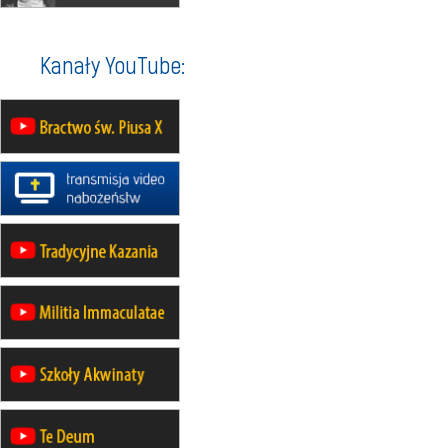
wyjazd z Warszawy na
pielgrzymkę do Gietrzwałdu
14–19.09
DARŁOWO
Kanały YouTube:
wyjazd integracyjny
21–26.09
KRAKÓW
rekolekcje ignacjańskie dla
mężczyzn
21–26.09
BAJERZE
rekolekcje ignacjańskie dla kobiet
21–26.09
KARPACZ
wyjazd integracyjny
05–10.10
BAJERZE
ZMIANA
rekolekcje maryjne dla kobiet
19–24.10
KRAKÓW
rekolekcje maryjne dla mężczyzn
26–31.10
WARSZAWA
rekolekcje ignacjańskie dla kobiet
09–14.11
KRAKÓW
rekolekcje ignacjańskie dla kobiet
09–14.11
BAJERZE
rekolekcje ignacjańskie dla