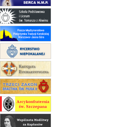
23–29.08
BESKIDY
obóz wędrowny dla chłopców
24–29.08
KRAKÓW
rekolekcje ignacjańskie dla kobiet
24–29.08
BAJERZE
rekolekcje ignacjańskie dla
mężczyzn
30.08
RAFAŁY
Msza św.
30.08
GNIEZNO
integracyjne spotkanie wiernych
07–11.09
KASZUBY
ZMIANA
Rekolekcje w drodze
12.09
OLSZTYN
XII Pielgrzymka Tradycji
Katolickiej do Gietrzwałdu
12.09
wyjazd z Poznania przez
Gniezno i Bydgoszcz na
pielgrzymkę do Gietrzwałdu
12.09