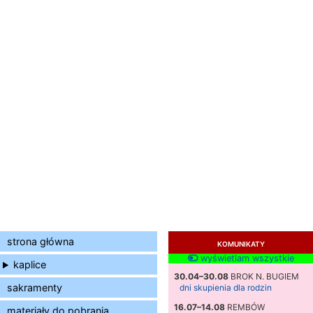
strona główna
KOMUNIKATY
wyświetlam wszystkie
kaplice
30.04–30.08
BROK N. BUGIEM
sakramenty
dni skupienia dla rodzin
16.07–14.08
REMBÓW
materiały do pobrania