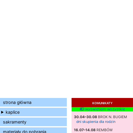
strona główna
KOMUNIKATY
wyświetlam wszystkie
kaplice
30.04–30.08
BROK N. BUGIEM
sakramenty
dni skupienia dla rodzin
16.07–14.08
REMBÓW
materiały do pobrania