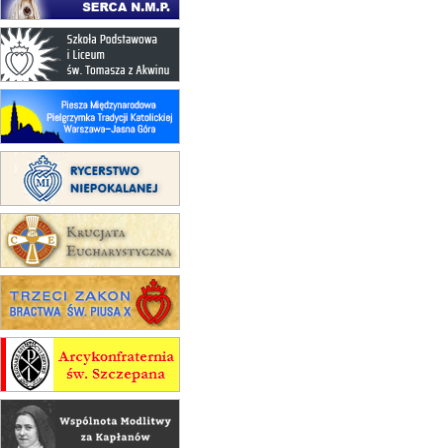
Msza św.
15.08
RZESZÓW
zmiana adresu i poświęcenie
kaplicy
15.08
RZESZÓW
zmiana porządku nabożeństw (na
stałe)
16–22.08
BESKIDY
obóz wędrowny dla dziewcząt
16.08
KOŁOBRZEG
Msza św.
16.08
KATOWICE
integracyjne spotkanie wiernych
17–21.08
BAJERZE
rekolekcje franciszkańskie
20–22.08
GNIEZNO →
GIETRZWAŁD
Męska pielgrzymka rowerowa
22.08
OPOLE
Msza św.
22.08
OPOLE