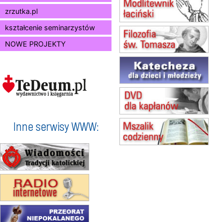
Msza św.
zrzutka.pl
15.08
BUKOWIEC
kształcenie seminarzystów
zmiana godziny Mszy św.
(jednorazowo)
NOWE PROJEKTY
15.08
SZCZECIN
zmiana godziny Mszy św.
(jednorazowo)
15.08
TCZEW
zmiana godziny Mszy św.
(jednorazowo)
15.08
NOWY SĄCZ
zmiana porządku nabożeństw
Inne serwisy WWW:
(jednorazowo)
15.08
KROSNO
Msza św.
15.08
CZĘSTOCHOWA
Msza św.
15.08
KRAKÓW
zmiana porządku nabożeństw
(jednorazowo)
15.08
KOŁOBRZEG