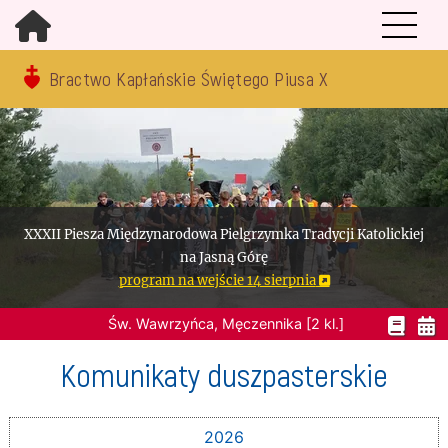
Bractwo Kapłańskie Świętego Piusa X
XXXII Piesza Międzynarodowa Pielgrzymka Tradycji Katolickiej
na Jasną Górę
program na wejście 14 sierpnia
Św. Wawrzyńca, Męczennika [2 kl.]
Komunikaty duszpasterskie
2026