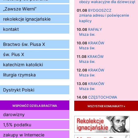
obozy wakacyjne dla dziewcząt
„Zawsze Wierni”
01.08
BYDGOSZCZ
zmiana adresu i poświęcenie
rekolekcje ignacjańskie
kaplicy
kontakt
10.08
RAFAŁY
Msza św.
10.08
KRAKÓW
Bractwo św. Piusa X
Msza św.
św. Pius X
11.08
KRAKÓW
Msza św.
katechizm katolicki
12.08
KRAKÓW
liturgia rzymska
Msza św.
13.08
KRAKÓW
Msza św.
Dystrykt Polski
14.08
CZĘSTOCHOWA
Msza św.
WSPOMÓŻ DZIEŁA BRACTWA
wszystkie komunikaty »
15.08
JASTRZĘBIE-ZDRÓJ
darowizny
Msza św.
1,5% podatku
15.08
RADOM
Msza św.
zakupy w Internecie
15.08
KIELCE