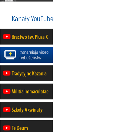
II Pielgrzymka Tradycji Katolickiej
na Górę św. Anny
23–29.08
BESKIDY
Kanały YouTube:
obóz wędrowny dla chłopców
24–29.08
KRAKÓW
rekolekcje ignacjańskie dla kobiet
24–29.08
BAJERZE
rekolekcje ignacjańskie dla
mężczyzn
30.08
RAFAŁY
Msza św.
30.08
GNIEZNO
integracyjne spotkanie wiernych
30.08
SŁUPSK
zmiana porządku nabożeństw (na
stałe)
06.09
TCZEW
zmiana porządku nabożeństw (na
stałe)
06.09
OLSZTYN
zmiana porządku nabożeństw (na