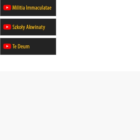
07–11.09
KASZUBY
ZMIANA
Rekolekcje w drodze
12.09
OLSZTYN
XII Pielgrzymka Tradycji
Katolickiej do Gietrzwałdu
12.09
wyjazd z Poznania przez
Gniezno i Bydgoszcz na
pielgrzymkę do Gietrzwałdu
12.09
wyjazd z Warszawy na
pielgrzymkę do Gietrzwałdu
14–19.09
DARŁOWO
wyjazd integracyjny
21–26.09
KRAKÓW
rekolekcje ignacjańskie dla
mężczyzn
21–26.09
BAJERZE
rekolekcje ignacjańskie dla kobiet
21–26.09
KARPACZ
wyjazd integracyjny
05–10.10
BAJERZE
ZMIANA