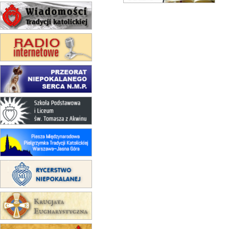
15.08
TCZEW
zmiana godziny Mszy św.
(jednorazowo)
15.08
NOWY SĄCZ
zmiana porządku nabożeństw
(jednorazowo)
15.08
KROSNO
Msza św.
15.08
CZĘSTOCHOWA
Msza św.
15.08
KRAKÓW
zmiana porządku nabożeństw
(jednorazowo)
15.08
KOŁOBRZEG
Msza św.
16–22.08
BESKIDY
obóz wędrowny dla dziewcząt
16.08
KOŁOBRZEG
Msza św.
16.08
KATOWICE
integracyjne spotkanie wiernych