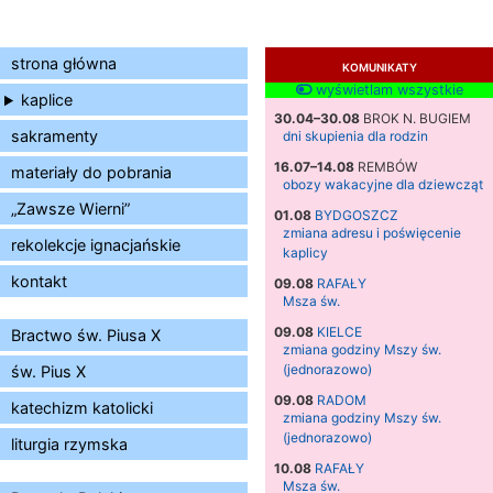
strona główna
KOMUNIKATY
wyświetlam wszystkie
kaplice
30.04–30.08
BROK N. BUGIEM
sakramenty
dni skupienia dla rodzin
16.07–14.08
REMBÓW
materiały do pobrania
obozy wakacyjne dla dziewcząt
„Zawsze Wierni”
01.08
BYDGOSZCZ
zmiana adresu i poświęcenie
rekolekcje ignacjańskie
kaplicy
kontakt
09.08
RAFAŁY
Msza św.
09.08
KIELCE
Bractwo św. Piusa X
zmiana godziny Mszy św.
(jednorazowo)
św. Pius X
09.08
RADOM
katechizm katolicki
zmiana godziny Mszy św.
(jednorazowo)
liturgia rzymska
10.08
RAFAŁY
Msza św.