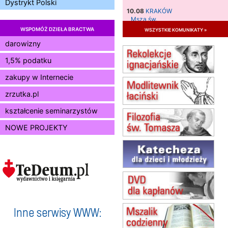
Dystrykt Polski
10.08
KRAKÓW
Msza św.
WSPOMÓŻ DZIEŁA BRACTWA
wszystkie komunikaty »
11.08
KRAKÓW
Msza św.
darowizny
12.08
KRAKÓW
1,5% podatku
Msza św.
zakupy w Internecie
13.08
KRAKÓW
Msza św.
zrzutka.pl
15.08
JASTRZĘBIE-ZDRÓJ
Msza św.
kształcenie seminarzystów
15.08
RADOM
NOWE PROJEKTY
Msza św.
15.08
KIELCE
Msza św.
15.08
BUKOWIEC
zmiana godziny Mszy św.
(jednorazowo)
15.08
SZCZECIN
zmiana godziny Mszy św.
Inne serwisy WWW:
(jednorazowo)