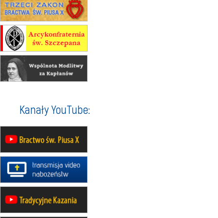
17–21.08
BAJERZE
rekolekcje franciszkańskie
20–22.08
GNIEZNO →
GIETRZWAŁD
Męska pielgrzymka rowerowa
22.08
OPOLE
Msza św.
22.08
OPOLE
II Pielgrzymka Tradycji Katolickiej
na Górę św. Anny
23–29.08
BESKIDY
Kanały YouTube:
obóz wędrowny dla chłopców
24–29.08
KRAKÓW
rekolekcje ignacjańskie dla kobiet
24–29.08
BAJERZE
rekolekcje ignacjańskie dla
mężczyzn
30.08
RAFAŁY
Msza św.
30.08
GNIEZNO
integracyjne spotkanie wiernych