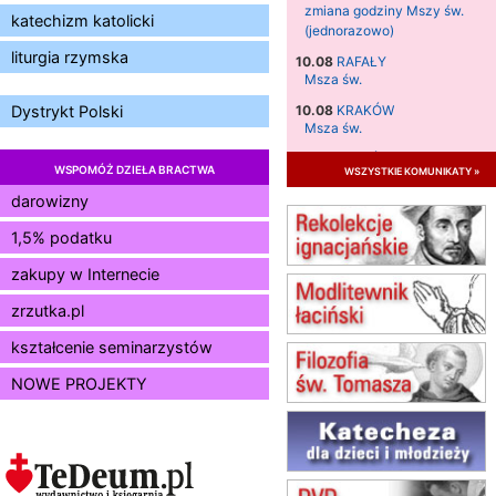
zmiana godziny Mszy św.
katechizm katolicki
(jednorazowo)
liturgia rzymska
10.08
RAFAŁY
Msza św.
10.08
KRAKÓW
Dystrykt Polski
Msza św.
11.08
KRAKÓW
WSPOMÓŻ DZIEŁA BRACTWA
wszystkie komunikaty »
Msza św.
darowizny
12.08
KRAKÓW
Msza św.
1,5% podatku
13.08
KRAKÓW
zakupy w Internecie
Msza św.
14.08
CZĘSTOCHOWA
zrzutka.pl
Msza św.
kształcenie seminarzystów
15.08
JASTRZĘBIE-ZDRÓJ
Msza św.
NOWE PROJEKTY
15.08
RADOM
Msza św.
15.08
KIELCE
Msza św.