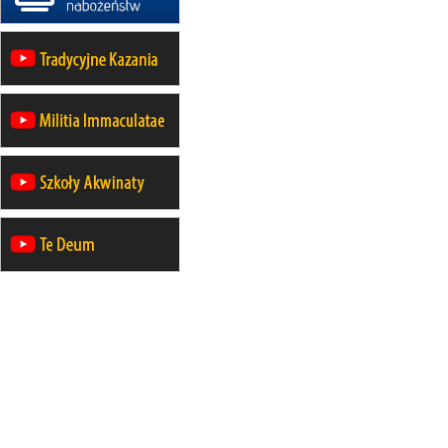
24–29.08
KRAKÓW
rekolekcje ignacjańskie dla ko
24–29.08
BAJERZE
rekolekcje ignacjańskie dla
mężczyzn
30.08
RAFAŁY
Msza św.
30.08
GNIEZNO
integracyjne spotkanie wierny
30.08
SŁUPSK
zmiana porządku nabożeństw 
stałe)
06.09
TCZEW
zmiana porządku nabożeństw 
stałe)
06.09
OLSZTYN
zmiana porządku nabożeństw 
stałe)
07–11.09
KASZUBY
ZMIANA
Rekolekcje w drodze