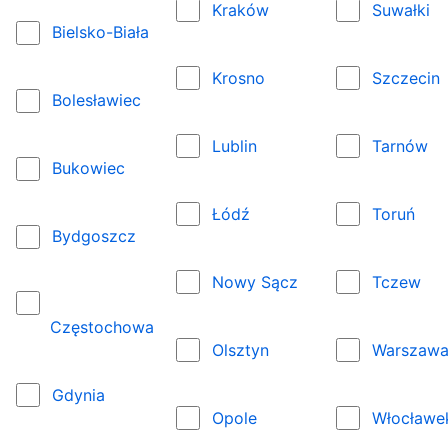
Kraków
Suwałki
Bielsko-Biała
Krosno
Szczecin
Bolesławiec
Lublin
Tarnów
Bukowiec
Łódź
Toruń
Bydgoszcz
Nowy Sącz
Tczew
Częstochowa
Olsztyn
Warszaw
Gdynia
Opole
Włocławe