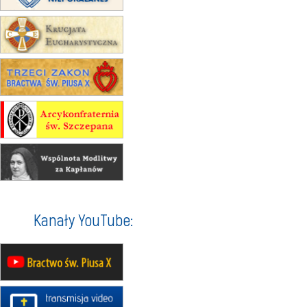
zmiana adresu i poświęcenie k
15.08
RZESZÓW
zmiana porządku nabożeństw 
stałe)
16–22.08
BESKIDY
obóz wędrowny dla dziewcząt
16.08
KOŁOBRZEG
Msza św.
16.08
KATOWICE
integracyjne spotkanie wierny
17–21.08
BAJERZE
rekolekcje franciszkańskie
20–22.08
GNIEZNO → GIETRZ
Męska pielgrzymka rowerowa
Kanały YouTube:
22.08
OPOLE
Msza św.
22.08
OPOLE
II Pielgrzymka Tradycji Katolic
Górę św. Anny
23–29.08
BESKIDY
obóz wędrowny dla chłopców