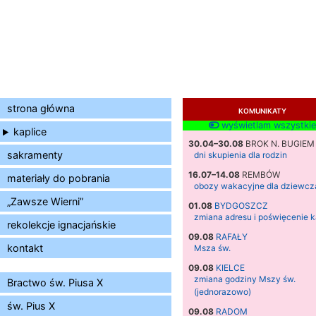
strona główna
KOMUNIKATY
wyświetlam wszystkie
kaplice
30.04–30.08
BROK N. BUGIEM
sakramenty
dni skupienia dla rodzin
16.07–14.08
REMBÓW
materiały do pobrania
obozy wakacyjne dla dziewcz
„Zawsze Wierni”
01.08
BYDGOSZCZ
zmiana adresu i poświęcenie k
rekolekcje ignacjańskie
09.08
RAFAŁY
kontakt
Msza św.
09.08
KIELCE
zmiana godziny Mszy św.
Bractwo św. Piusa X
(jednorazowo)
św. Pius X
09.08
RADOM