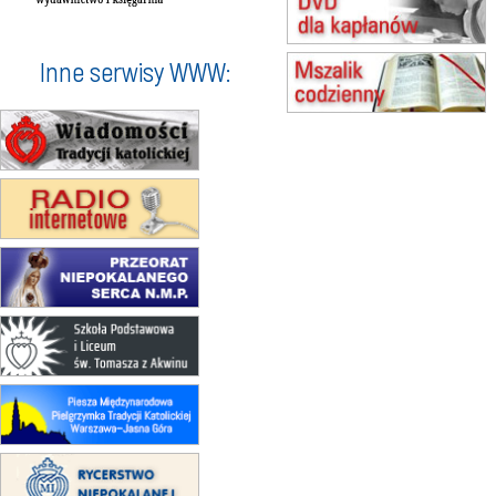
15.08
BUKOWIEC
zmiana godziny Mszy św.
(jednorazowo)
Inne serwisy WWW:
15.08
SZCZECIN
zmiana godziny Mszy św.
(jednorazowo)
15.08
TCZEW
zmiana godziny Mszy św.
(jednorazowo)
15.08
NOWY SĄCZ
zmiana porządku nabożeństw
(jednorazowo)
15.08
KROSNO
Msza św.
15.08
CZĘSTOCHOWA
Msza św.
15.08
KRAKÓW
zmiana porządku nabożeństw
(jednorazowo)
15.08
KOŁOBRZEG
Msza św.
15.08
RZESZÓW