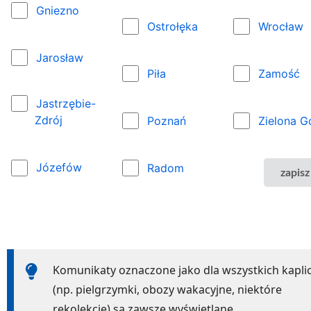
Gniezno
Ostrołęka
Wrocław
Jarosław
Piła
Zamość
Jastrzębie-
Zdrój
Poznań
Zielona G
Józefów
Radom
zapisz
Komunikaty oznaczone jako dla wszystkich kapli
(np. pielgrzymki, obozy wakacyjne, niektóre
rekolekcje) są zawsze wyświetlane.