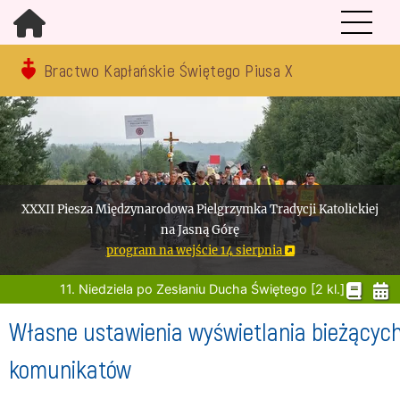
Bractwo Kapłańskie Świętego Piusa X
XXXII Piesza Międzynarodowa Pielgrzymka Tradycji Katolickiej
na Jasną Górę
program na wejście 14 sierpnia
11. Niedziela po Zesłaniu Ducha Świętego [2 kl.]
Własne ustawienia wyświetlania bieżącyc
komunikatów