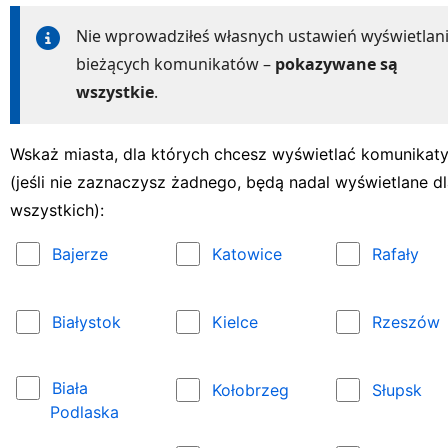
Nie wprowadziłeś własnych ustawień wyświetlan
bieżących komunikatów –
pokazywane są
wszystkie
.
Wskaż miasta, dla których chcesz wyświetlać komunikat
(jeśli nie zaznaczysz żadnego, będą nadal wyświetlane d
wszystkich):
Bajerze
Katowice
Rafały
Białystok
Kielce
Rzeszów
Biała
Kołobrzeg
Słupsk
Podlaska