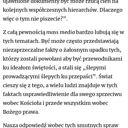
ujawnione dokumenty być może rzucą cień na
kolejnych współczesnych hierarchów. Dlaczego
więc o tym nie piszecie?”.
Z całą pewnością
mass media
bardzo lubują się w
tych tematach. Być może często przedstawiają
niezaprzeczalne fakty o żałosnym upadku tych,
którzy zostali powołani aby być przewodnikami
ku ideałom świętości, a stali się „ślepymi
prowadzącymi ślepych ku przepaści”. Świat
cieszy się z tego, a wielu ludzi znajduje w tych
faktach usprawiedliwienie dla swego sprzeciwu
wobec Kościoła i przede wszystkim wobec
Bożego prawa.
Nasza odpowiedź wobec tych smutnych spraw