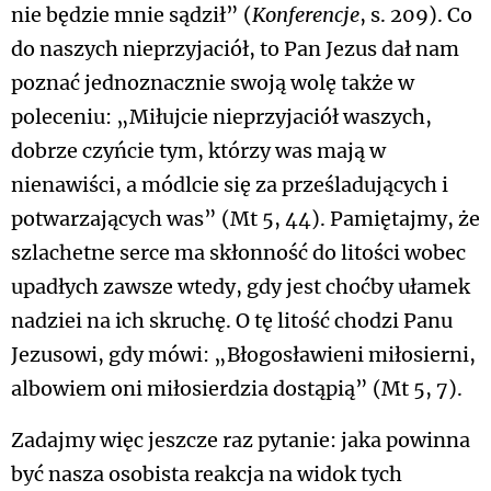
nie będzie mnie sądził” (
Konferencje
, s. 209). Co
do naszych nieprzyjaciół, to Pan Jezus dał nam
poznać jednoznacznie swoją wolę także w
poleceniu: „Miłujcie nieprzyjaciół waszych,
dobrze czyńcie tym, którzy was mają w
nienawiści, a módlcie się za prześladujących i
potwarzających was” (Mt 5, 44). Pamiętajmy, że
szlachetne serce ma skłonność do litości wobec
upadłych zawsze wtedy, gdy jest choćby ułamek
nadziei na ich skruchę. O tę litość chodzi Panu
Jezusowi, gdy mówi: „Błogosławieni miłosierni,
albowiem oni miłosierdzia dostąpią” (Mt 5, 7).
Zadajmy więc jeszcze raz pytanie: jaka powinna
być nasza osobista reakcja na widok tych