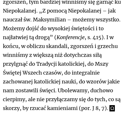
zgorszeń, tym bardziej winniśmy się garnąć ku
Niepokalanej. „Z pomocą Niepokalanej – jak
nauczał św. Maksymilian – możemy wszystko.
Możemy dojść do wysokiej świętości i to
najłatwiej tą drogą” (
Konferencje
, s. 415). I w
końcu, w obliczu skandali, zgorszeń i grzechu
winniśmy z większą niż dotychczas siłą
przylgnąć do Tradycji katolickiej, do Mszy
Świętej Wszech czasów, do integralnie
zachowanej katolickiej nauki, do wzorów jakie
nam zostawili święci. Ubolewamy, duchowo
cierpimy, ale nie przyłączamy się do tych, co są
skorzy, by rzucać kamieniami (por. J 8, 7).
Ω