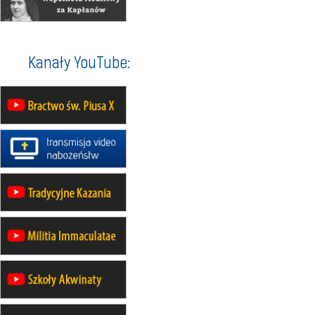
integracyjne spotkanie wiernych
17–21.08
BAJERZE
rekolekcje franciszkańskie
Kanały YouTube:
20–22.08
GNIEZNO →
GIETRZWAŁD
Męska pielgrzymka rowerowa
22.08
OPOLE
Msza św.
22.08
OPOLE
II Pielgrzymka Tradycji Katolickiej
na Górę św. Anny
23–29.08
BESKIDY
obóz wędrowny dla chłopców
24–29.08
KRAKÓW
rekolekcje ignacjańskie dla kobiet
24–29.08
BAJERZE
rekolekcje ignacjańskie dla
mężczyzn
30.08
RAFAŁY
Msza św.
30.08
GNIEZNO