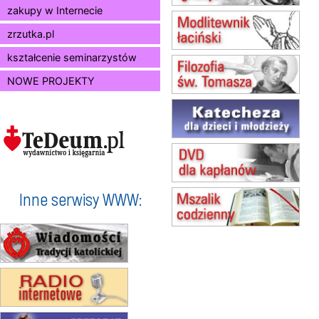
zakupy w Internecie
13.08
KRAKÓW
Msza św.
zrzutka.pl
14.08
CZĘSTOCHOWA
Msza św.
kształcenie seminarzystów
15.08
JASTRZĘBIE-ZDRÓJ
NOWE PROJEKTY
Msza św.
15.08
RADOM
Msza św.
15.08
KIELCE
Msza św.
15.08
BUKOWIEC
zmiana godziny Mszy św.
(jednorazowo)
Inne serwisy WWW:
15.08
SZCZECIN
zmiana godziny Mszy św.
(jednorazowo)
15.08
TCZEW
zmiana godziny Mszy św.
(jednorazowo)
15.08
NOWY SĄCZ
zmiana porządku nabożeństw