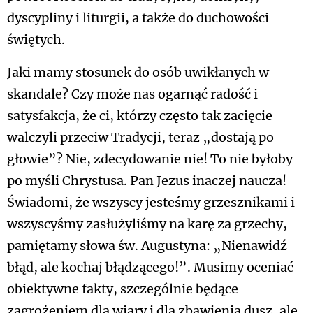
dyscypliny i liturgii, a także do duchowości
świętych.
Jaki mamy stosunek do osób uwikłanych w
skandale? Czy może nas ogarnąć radość i
satysfakcja, że ci, którzy często tak zacięcie
walczyli przeciw Tradycji, teraz „dostają po
głowie”? Nie, zdecydowanie nie! To nie byłoby
po myśli Chrystusa. Pan Jezus inaczej naucza!
Świadomi, że wszyscy jesteśmy grzesznikami i
wszyscyśmy zasłużyliśmy na karę za grzechy,
pamiętamy słowa św. Augustyna: „Nienawidź
błąd, ale kochaj błądzącego!”. Musimy oceniać
obiektywne fakty, szczególnie będące
zagrożeniem dla wiary i dla zbawienia dusz, ale