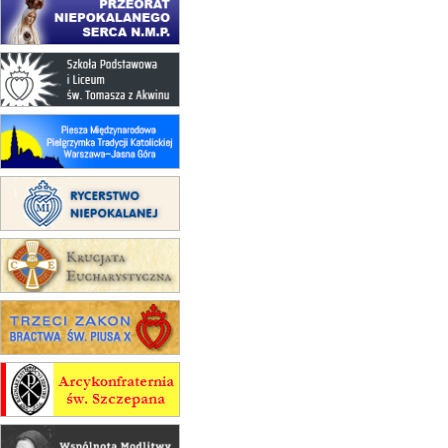
(jednorazowo)
15.08
KROSNO
Msza św.
15.08
CZĘSTOCHOWA
Msza św.
15.08
KRAKÓW
zmiana porządku nabożeństw
(jednorazowo)
15.08
KOŁOBRZEG
Msza św.
15.08
RZESZÓW
zmiana adresu i poświęcenie
kaplicy
15.08
RZESZÓW
zmiana porządku nabożeństw (na
stałe)
16–22.08
BESKIDY
obóz wędrowny dla dziewcząt
16.08
KOŁOBRZEG
Msza św.
16.08
KATOWICE