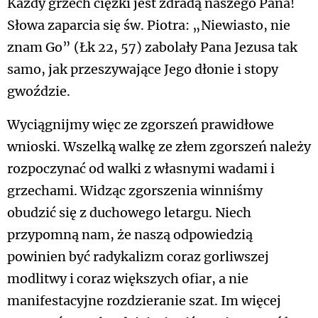
Każdy grzech ciężki jest zdradą naszego Pana!
Słowa zaparcia się św. Piotra: „Niewiasto, nie
znam Go” (Łk 22, 57) zabolały Pana Jezusa tak
samo, jak przeszywające Jego dłonie i stopy
gwoździe.
Wyciągnijmy więc ze zgorszeń prawidłowe
wnioski. Wszelką walkę ze złem zgorszeń należy
rozpoczynać od walki z własnymi wadami i
grzechami. Widząc zgorszenia winniśmy
obudzić się z duchowego letargu. Niech
przypomną nam, że naszą odpowiedzią
powinien być radykalizm coraz gorliwszej
modlitwy i coraz większych ofiar, a nie
manifestacyjne rozdzieranie szat. Im więcej