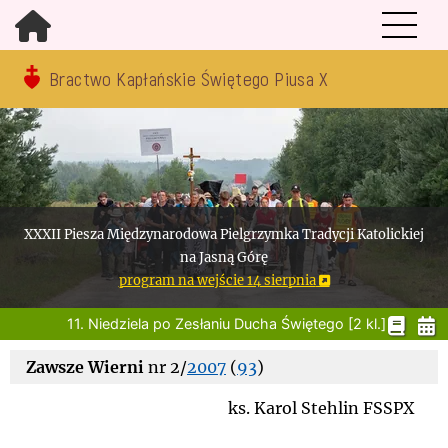
Bractwo Kapłańskie Świętego Piusa X
XXXII Piesza Międzynarodowa Pielgrzymka Tradycji Katolickiej
na Jasną Górę
program na wejście 14 sierpnia
11. Niedziela po Zesłaniu Ducha Świętego [2 kl.]
Zawsze Wierni
nr 2/
2007
(
93
)
ks. Karol Stehlin FSSPX