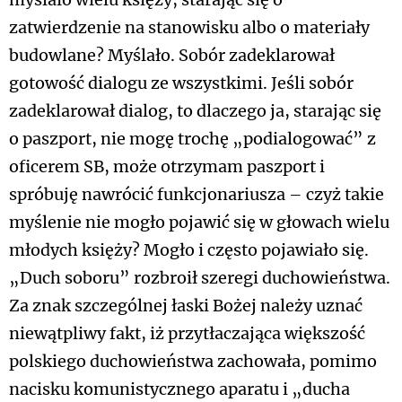
myślało wielu księży, starając się o
zatwierdzenie na stanowisku albo o materiały
budowlane? Myślało. Sobór zadeklarował
gotowość dialogu ze wszystkimi. Jeśli sobór
zadeklarował dialog, to dlaczego ja, starając się
o paszport, nie mogę trochę „podialogować” z
oficerem SB, może otrzymam paszport i
spróbuję nawrócić funkcjonariusza – czyż takie
myślenie nie mogło pojawić się w głowach wielu
młodych księży? Mogło i często pojawiało się.
„Duch soboru” rozbroił szeregi duchowieństwa.
Za znak szczególnej łaski Bożej należy uznać
niewątpliwy fakt, iż przytłaczająca większość
polskiego duchowieństwa zachowała, pomimo
nacisku komunistycznego aparatu i „ducha