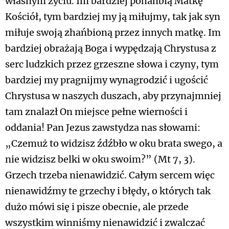
własnym życiu. Im bardziej pohańbią Matkę
Kościół, tym bardziej my ją miłujmy, tak jak syn
miłuje swoją zhańbioną przez innych matkę. Im
bardziej obrażają Boga i wypędzają Chrystusa z
serc ludzkich przez grzeszne słowa i czyny, tym
bardziej my pragnijmy wynagrodzić i ugościć
Chrystusa w naszych duszach, aby przynajmniej
tam znalazł On miejsce pełne wierności i
oddania! Pan Jezus zawstydza nas słowami:
„Czemuż to widzisz źdźbło w oku brata swego, a
nie widzisz belki w oku swoim?” (Mt 7, 3).
Grzech trzeba nienawidzić. Całym sercem więc
nienawidźmy te grzechy i błędy, o których tak
dużo mówi się i pisze obecnie, ale przede
wszystkim winniśmy nienawidzić i zwalczać