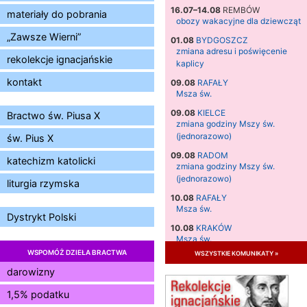
16.07–14.08
REMBÓW
materiały do pobrania
obozy wakacyjne dla dziewcząt
„Zawsze Wierni”
01.08
BYDGOSZCZ
zmiana adresu i poświęcenie
rekolekcje ignacjańskie
kaplicy
kontakt
09.08
RAFAŁY
Msza św.
09.08
KIELCE
Bractwo św. Piusa X
zmiana godziny Mszy św.
(jednorazowo)
św. Pius X
09.08
RADOM
katechizm katolicki
zmiana godziny Mszy św.
(jednorazowo)
liturgia rzymska
10.08
RAFAŁY
Msza św.
Dystrykt Polski
10.08
KRAKÓW
Msza św.
WSPOMÓŻ DZIEŁA BRACTWA
wszystkie komunikaty »
11.08
KRAKÓW
Msza św.
darowizny
12.08
KRAKÓW
1,5% podatku
Msza św.