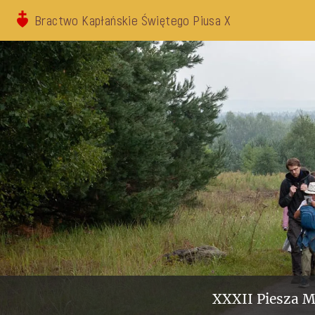
Bractwo Kapłańskie Świętego Piusa X
XXXII Piesza M