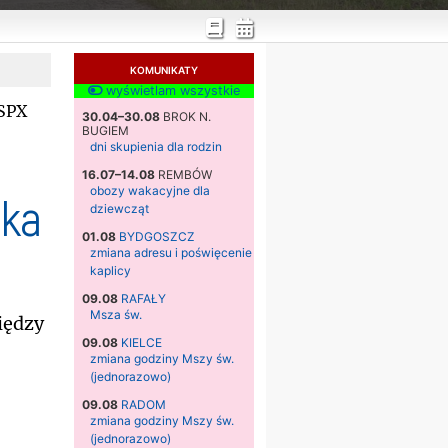
KOMUNIKATY
wyświetlam wszystkie
SSPX
30.04–30.08
BROK N.
BUGIEM
dni skupienia dla rodzin
16.07–14.08
REMBÓW
obozy wakacyjne dla
lka
dziewcząt
01.08
BYDGOSZCZ
zmiana adresu i poświęcenie
kaplicy
09.08
RAFAŁY
Msza św.
iędzy
09.08
KIELCE
zmiana godziny Mszy św.
(jednorazowo)
09.08
RADOM
zmiana godziny Mszy św.
(jednorazowo)