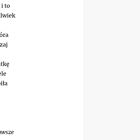
23–29.08
BESKIDY
i to
obóz wędrowny dla
chłopców
olwiek
24–29.08
KRAKÓW
rekolekcje ignacjańskie dla
kobiet
óra
24–29.08
BAJERZE
zaj
rekolekcje ignacjańskie dla
mężczyzn
30.08
RAFAŁY
atkę
Msza św.
ele
30.08
GNIEZNO
integracyjne spotkanie
iła
wiernych
07–11.09
KASZUBY
ZMIANA
Rekolekcje w drodze
12.09
OLSZTYN
XII Pielgrzymka Tradycji
Katolickiej do Gietrzwałdu
12.09
zawsze
wyjazd z Poznania przez
Gniezno i Bydgoszcz na