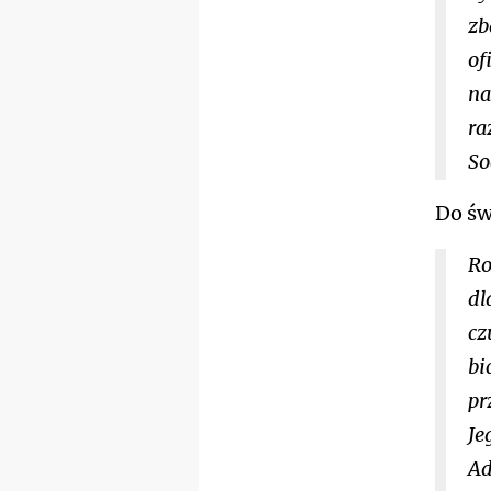
zb
of
na
ra
So
Do św
Ro
dl
cz
bi
pr
Je
Ad