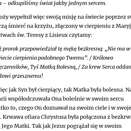
ja – odkupiliśmy świat jakby jednym sercem.
oży wypełnił więc swoją misję na świecie poprzez 
zą śmierć na krzyżu, złączony w cierpieniu z Mary
twach św. Teresy z Lisieux czytamy:
ż prorok przepowiedział tę mękę bezkresną: „Nie ma w
iecie cierpienia podobnego Twemu”. / Królowo
czenników, Tyś Matką Bolesną, / Za krew Serca odda
dowi grzesznemu!
ięc jak Syn był cierpiący, tak Matka była bolesna. N
rii współodczuwała Ona boleśnie w swoim sercu
tko to, czego On doznawał na swoim ciele i w swoje
. Krwawa ofiara Chrystusa była połączona z bezkr
ą Jego Matki. Tak jak Jezus pogrążał się w swoim