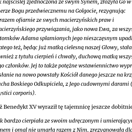
k najściślej zjednoczona ze swym Synem, złożyła Go w
ierze Bogu przedwiecznemu na Golgocie, rezygnując
razem ofiarnie ze swych macierzyńskich praw i
cierzyńskiego przywiązania, jako nowa Ewa, za wszy
tomków Adama splamionych jego nieszczęsnym upad
atego też, będąc już matką cielesną naszej Głowy, stała 
wnież z tytułu cierpień i chwały, duchową matką wszy
go członków. Jej to także potężne wstawiennictwo wypr
słanie na nowo powstały Kościół danego jeszcze na kr
cha Boskiego Odkupiciela, z Jego cudownymi darami (
stici corporis
).
ż Benedykt XV wyraził tę tajemnicę jeszcze dobitnie
k bardzo cierpiała ze swoim udręczonym i umierając
nem i omal nie umarła razem z Nim, zrezygnowała dl