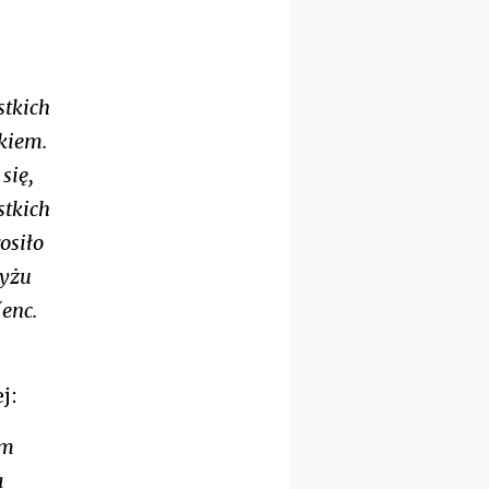
pielgrzymkę do Gietrzwałdu
12.09
wyjazd z Warszawy na
pielgrzymkę do Gietrzwałdu
stkich
14–19.09
DARŁOWO
wyjazd integracyjny
kiem.
21–26.09
KRAKÓW
się,
rekolekcje ignacjańskie dla
mężczyzn
stkich
21–26.09
BAJERZE
osiło
rekolekcje ignacjańskie dla
kobiet
zyżu
21–26.09
KARPACZ
enc.
wyjazd integracyjny
05–10.10
BAJERZE
ZMIANA
rekolekcje maryjne dla
kobiet
j:
19–24.10
KRAKÓW
rekolekcje maryjne dla
ym
mężczyzn
a
26–31.10
WARSZAWA