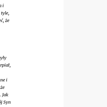
rekolekcje ignacjańskie dla
 i
kobiet
tyle,
09–14.11
KRAKÓW
rekolekcje ignacjańskie dla
ć, że
kobiet
09–14.11
BAJERZE
rekolekcje ignacjańskie dla
mężczyzn
23–28.11
WARSZAWA
rekolekcje ignacjańskie dla
kobiet
były
14–19.12
BAJERZE
rekolekcje ignacjańskie dla
rpiał,
kobiet
14–19.12
WARSZAWA
rekolekcje ignacjańskie dla
ne i
mężczyzn
 że
27.12.2026–01.01.2027
ZAWOJA
sylwestrowy wyjazd
. Jak
integracyjny
ój Syn