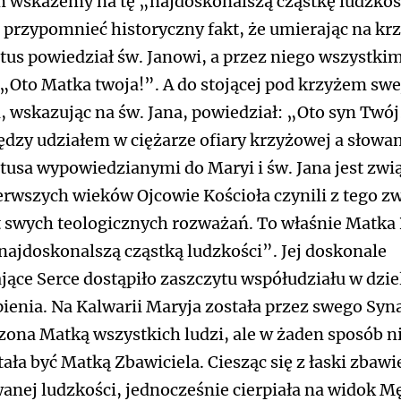
 wskażemy na tę „najdoskonalszą cząstkę ludzkoś
 przypomnieć historyczny fakt, że umierając na kr
tus powiedział św. Janowi, a przez niego wszystki
„Oto Matka twoja!”. A do stojącej pod krzyżem swe
, wskazując na św. Jana, powiedział: „Oto syn Twój
dzy udziałem w ciężarze ofiary krzyżowej a słowa
tusa wypowiedzianymi do Maryi i św. Jana jest zwi
erwszych wieków Ojcowie Kościoła czynili z tego z
 swych teologicznych rozważań. To właśnie Matka
„najdoskonalszą cząstką ludzkości”. Jej doskonale
jące Serce dostąpiło zaszczytu współudziału w dzie
ienia. Na Kalwarii Maryja została przez swego Syn
zona Matką wszystkich ludzi, ale w żaden sposób n
tała być Matką Zbawiciela. Ciesząc się z łaski zbawi
anej ludzkości, jednocześnie cierpiała na widok M