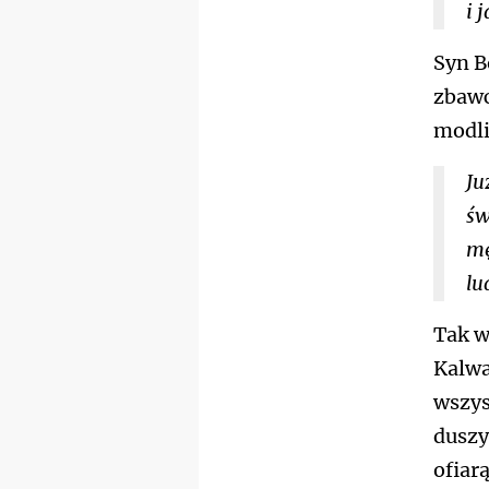
i 
Syn B
zbawc
modli
Ju
św
mę
lu
Tak w
Kalwa
wszys
duszy
ofiar