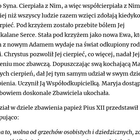
 Syna. Cierpiała z Nim, a więc współcierpiała z Nim 
iej niż wszyscy ludzie razem wzięci zdołają kiedyk
rpieć. Pod krzyżem zostało przebite bólem Jej
kalane Serce. Stała pod krzyżem jako nowa Ewa, kt
 z nowym Adamem wydaje na świat odkupiony rod
. Chrystus pozwolił Jej cierpieć, co więcej, nadał Jej
ieniu moc zbawczą. Dopuszczając swą kochającą M
ych cierpień, dał Jej tym samym udział w swym dzi
ienia. Uczynił Ją Współodkupicielką. Maryja dostąp
 bowiem doskonale Zbawiciela ukochała.
dział w dziele zbawienia papież Pius XII przedstawił
pująco:
a to, wolna od grzechów osobistych i dziedzicznych, 