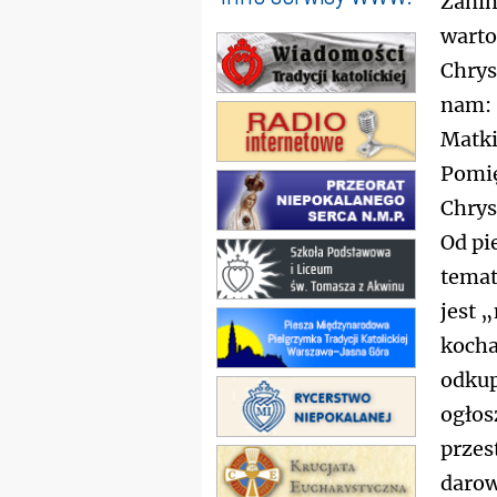
Zanim
warto
Chrys
nam: 
Matki
Pomię
Chrys
Od pi
temat
jest 
kocha
odkup
ogłos
przes
darow