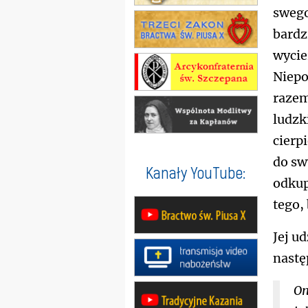
swego
bardz
wycie
Niepo
razem
ludzki
cierp
do sw
Kanały YouTube:
odkup
tego,
Jej u
nastę
On