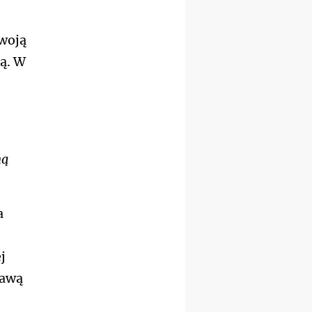
swoją
ją. W
ną
a
j
wawą