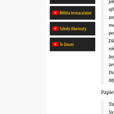
ja
of
za
ma
po
Dl
ró
Je
ze
Du
My
Papie
Ta
Sy