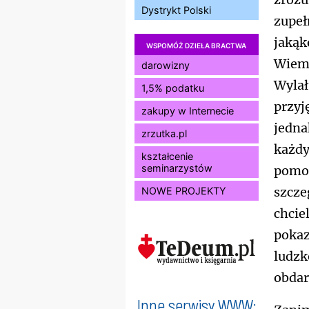
zrozu
Dystrykt Polski
zupeł
jakąk
WSPOMÓŻ DZIEŁA BRACTWA
Wiemy
darowizny
Wylał 
1,5% podatku
przyj
zakupy w Internecie
jedna
zrzutka.pl
każdy
kształcenie
seminarzystów
pomoc
szcze
NOWE PROJEKTY
chcie
pokaz
ludzk
obdar
Inne serwisy WWW: