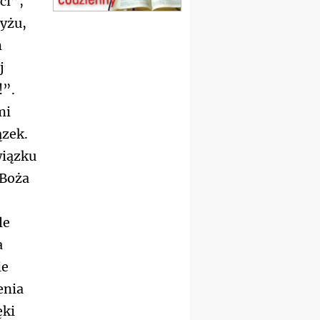
ci”,
Msza św.
zyżu,
15.08
CZĘSTOCHOWA
Msza św.
m
15.08
KOŁOBRZEG
j
Msza św.
!”.
16–22.08
BESKIDY
obóz wędrowny dla
mi
dziewcząt
ązek.
16.08
KOŁOBRZEG
Msza św.
wiązku
17–21.08
BAJERZE
 Boża
rekolekcje franciszkańskie
20–22.08
GNIEZNO →
GIETRZWAŁD
Męska pielgrzymka
le
rowerowa
a
22.08
OPOLE
Msza św.
ie
22.08
OPOLE
enia
II Pielgrzymka Tradycji
Katolickiej na Górę św. Anny
ęki