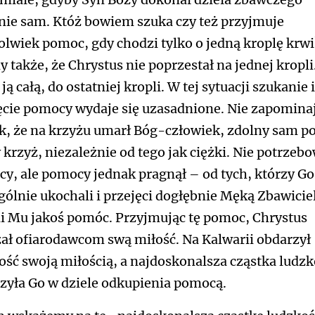
miałe, gdyby Syn Boży dokonał dzieła zbawczego
nie sam. Któż bowiem szuka czy też przyjmuje
olwiek pomoc, gdy chodzi tylko o jedną kroplę krwi
 także, że Chrystus nie poprzestał na jednej kropli
ją całą, do ostatniej kropli. W tej sytuacji szukanie i
ęcie pomocy wydaje się uzasadnione. Nie zapomin
k, że na krzyżu umarł Bóg-człowiek, zdolny sam p
 krzyż, niezależnie od tego jak ciężki. Nie potrzeb
y, ale pomocy jednak pragnął – od tych, którzy Go
gólnie ukochali i przejęci dogłębnie Męką Zbawicie
li Mu jakoś pomóc. Przyjmując tę pomoc, Chrystus
ał ofiarodawcom swą miłość. Na Kalwarii obdarzył
ość swoją miłością, a najdoskonalsza cząstka ludzk
zyła Go w dziele odkupienia pomocą.