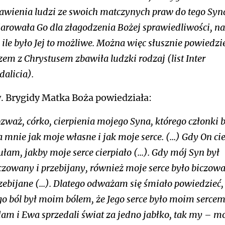
awienia ludzi ze swoich matczynych praw do tego Syna
iarowała Go dla złagodzenia Bożej sprawiedliwości, na 
 ile było Jej to możliwe. Można więc słusznie powiedzie
zem z Chrystusem zbawiła ludzki rodzaj (list
Inter
dalicia
).
. Brygidy Matka Boża powiedziała:
zważ, córko, cierpienia mojego Syna, którego członki 
a mnie jak moje własne i jak moje serce. (...) Gdy On cie
ułam, jakby moje serce cierpiało (...). Gdy mój Syn był
czowany i przebijany, również moje serce było biczowa
zebijane (...). Dlatego odważam się śmiało powiedzieć,
go ból był moim bólem, że Jego serce było moim sercem
am i Ewa sprzedali świat za jedno jabłko, tak my – m