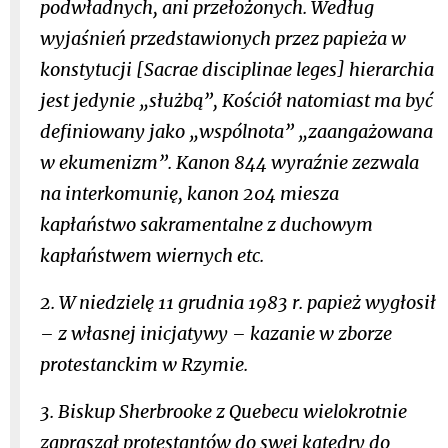
podwładnych, ani przełożonych. Według
wyjaśnień przedstawionych przez papieża w
konstytucji [
Sacrae disciplinae leges
] hierarchia
jest jedynie „służbą”, Kościół natomiast ma być
definiowany jako „wspólnota” „zaangażowana
w ekumenizm”. Kanon 844 wyraźnie zezwala
na interkomunię, kanon 204 miesza
kapłaństwo sakramentalne z duchowym
kapłaństwem wiernych
etc
.
2. W niedzielę 11 grudnia 1983 r. papież wygłosił
– z własnej inicjatywy – kazanie w zborze
protestanckim w Rzymie.
3. Biskup Sherbrooke z Quebecu wielokrotnie
zapraszał protestantów do swej katedry do