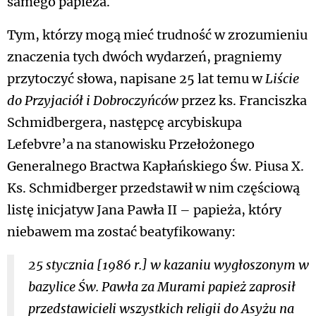
samego papieża.
Tym, którzy mogą mieć trudność w zrozumieniu
znaczenia tych dwóch wydarzeń, pragniemy
przytoczyć słowa, napisane 25 lat temu w
Liście
do Przyjaciół i Dobroczyńców
przez ks. Franciszka
Schmidbergera, następcę arcybiskupa
Lefebvre’a na stanowisku Przełożonego
Generalnego Bractwa Kapłańskiego Św. Piusa X.
Ks. Schmidberger przedstawił w nim częściową
listę inicjatyw Jana Pawła II – papieża, który
niebawem ma zostać beatyfikowany:
25 stycznia [1986 r.] w kazaniu wygłoszonym w
bazylice Św. Pawła za Murami papież zaprosił
przedstawicieli wszystkich religii do Asyżu na