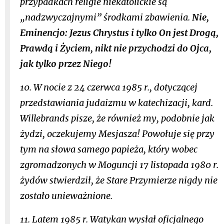
przypadkach religie niekatolickie są
„nadzwyczajnymi” środkami zbawienia.
Nie,
Eminencjo: Jezus Chrystus i tylko On jest Drogą,
Prawdą i Życiem, nikt nie przychodzi do Ojca,
jak tylko przez Niego!
10. W nocie z 24 czerwca 1985 r., dotyczącej
przedstawiania judaizmu w katechizacji, kard.
Willebrands pisze, że również my, podobnie jak
żydzi, oczekujemy Mesjasza! Powołuje się przy
tym na słowa samego papieża, który wobec
zgromadzonych w Moguncji 17 listopada 1980 r.
żydów stwierdził, że Stare Przymierze nigdy nie
zostało unieważnione.
11. Latem 1985 r. Watykan wysłał oficjalnego