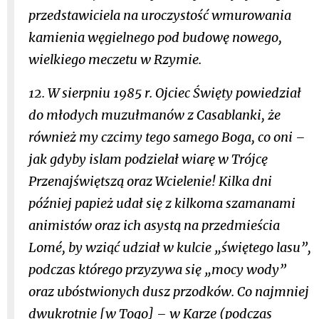
przedstawiciela na uroczystość wmurowania
kamienia węgielnego pod budowę nowego,
wielkiego meczetu w Rzymie.
12. W sierpniu 1985 r. Ojciec Święty powiedział
do młodych muzułmanów z Casablanki, że
również my czcimy tego samego Boga, co oni –
jak gdyby islam podzielał wiarę w Trójcę
Przenajświętszą oraz Wcielenie! Kilka dni
później papież udał się z kilkoma szamanami
animistów oraz ich asystą na przedmieścia
Lomé, by wziąć udział w kulcie „świętego lasu”,
podczas którego przyzywa się „mocy wody”
oraz ubóstwionych dusz przodków. Co najmniej
dwukrotnie [w Togo] – w Karze (podczas