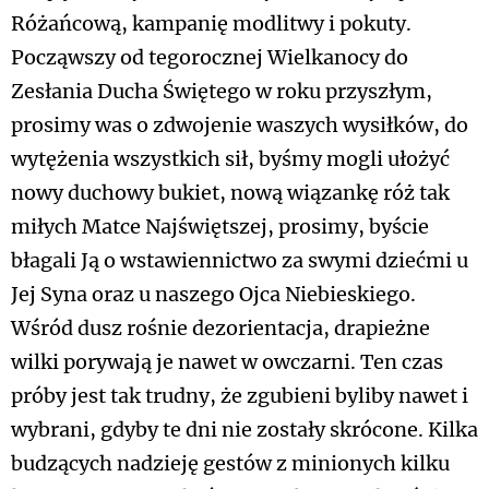
Różańcową, kampanię modlitwy i pokuty.
Począwszy od tegorocznej Wielkanocy do
Zesłania Ducha Świętego w roku przyszłym,
prosimy was o zdwojenie waszych wysiłków, do
wytężenia wszystkich sił, byśmy mogli ułożyć
nowy duchowy bukiet, nową wiązankę róż tak
miłych Matce Najświętszej, prosimy, byście
błagali Ją o wstawiennictwo za swymi dziećmi u
Jej Syna oraz u naszego Ojca Niebieskiego.
Wśród dusz rośnie dezorientacja, drapieżne
wilki porywają je nawet w owczarni. Ten czas
próby jest tak trudny, że zgubieni byliby nawet i
wybrani, gdyby te dni nie zostały skrócone. Kilka
budzących nadzieję gestów z minionych kilku