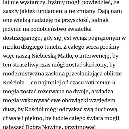
lat nie wystarczy, byśmy mogli powiedzieć, że
zaszły jakieś fundamentalne zmiany. Dają nam
one wielką nadzieję na przyszłość, jednak
jedynie na podobieństwo światełka
dostrzeganego, gdy się jest wciąż pogrążonym w
mroku długiego tunelu. Z całego serca prośmy
więc naszą Niebieską Matkę o interwencję, by
ten straszliwy czas mógł zostać skrócony, by
modernistyczna zasłona przesłaniająca oblicze
Kościoła – co najmniej od czasu
Vaticanum II
–
mogła zostać rozerwana na dwoje, a władza
mogła wykonywać swe obowiązki względem
dusz, by Kościół mógł odzyskać swą duchową
chwałę i piękno, by ludzie całego świata mogli
usłyszeć Dobrą Nowinę, przyjmować