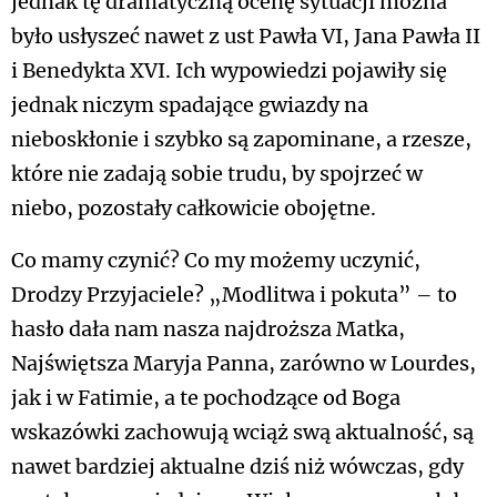
jednak tę dramatyczną ocenę sytuacji można
było usłyszeć nawet z ust Pawła VI, Jana Pawła II
i Benedykta XVI. Ich wypowiedzi pojawiły się
jednak niczym spadające gwiazdy na
nieboskłonie i szybko są zapominane, a rzesze,
które nie zadają sobie trudu, by spojrzeć w
niebo, pozostały całkowicie obojętne.
Co mamy czynić? Co my możemy uczynić,
Drodzy Przyjaciele? „Modlitwa i pokuta” – to
hasło dała nam nasza najdroższa Matka,
Najświętsza Maryja Panna, zarówno w Lourdes,
jak i w Fatimie, a te pochodzące od Boga
wskazówki zachowują wciąż swą aktualność, są
nawet bardziej aktualne dziś niż wówczas, gdy