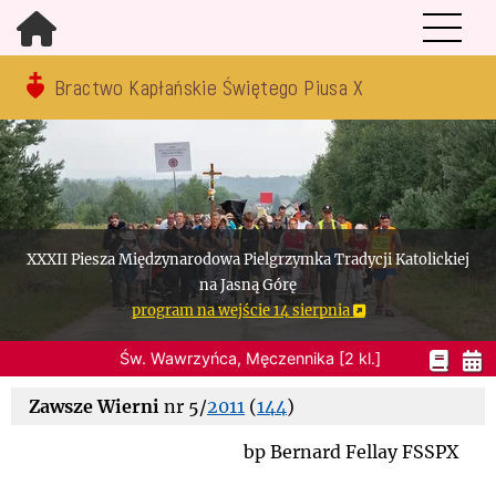
Bractwo Kapłańskie Świętego Piusa X
XXXII Piesza Międzynarodowa Pielgrzymka Tradycji Katolickiej
na Jasną Górę
program na wejście 14 sierpnia
Św. Wawrzyńca, Męczennika [2 kl.]
Zawsze Wierni
nr 5/
2011
(
144
)
bp Bernard Fellay FSSPX