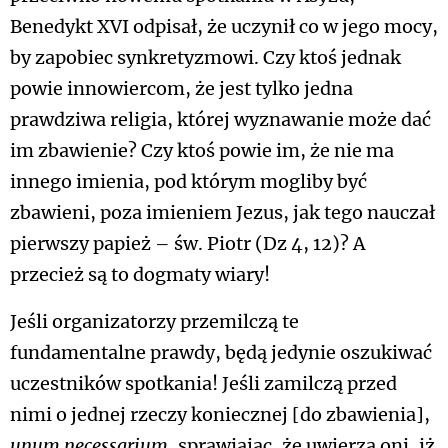
Benedykt XVI odpisał, że uczynił co w jego mocy,
by zapobiec synkretyzmowi. Czy ktoś jednak
powie innowiercom, że jest tylko jedna
prawdziwa religia, której wyznawanie może dać
im zbawienie? Czy ktoś powie im, że nie ma
innego imienia, pod którym mogliby być
zbawieni, poza imieniem Jezus, jak tego nauczał
pierwszy papież – św. Piotr (Dz 4, 12)? A
przecież są to dogmaty wiary!
Jeśli organizatorzy przemilczą te
fundamentalne prawdy, będą jedynie oszukiwać
uczestników spotkania! Jeśli zamilczą przed
nimi o jednej rzeczy koniecznej [do zbawienia],
unum necessarium
, sprawiając, że uwierzą oni, iż