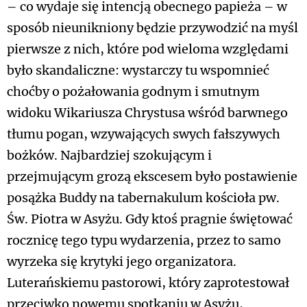
– co wydaje się intencją obecnego papieża – w
sposób nieunikniony będzie przywodzić na myśl
pierwsze z nich, które pod wieloma względami
było skandaliczne: wystarczy tu wspomnieć
choćby o pożałowania godnym i smutnym
widoku Wikariusza Chrystusa wśród barwnego
tłumu pogan, wzywających swych fałszywych
bożków. Najbardziej szokującym i
przejmującym grozą ekscesem było postawienie
posążka Buddy na tabernakulum kościoła pw.
Św. Piotra w Asyżu. Gdy ktoś pragnie świętować
rocznicę tego typu wydarzenia, przez to samo
wyrzeka się krytyki jego organizatora.
Luterańskiemu pastorowi, który zaprotestował
przeciwko nowemu spotkaniu w Asyżu,