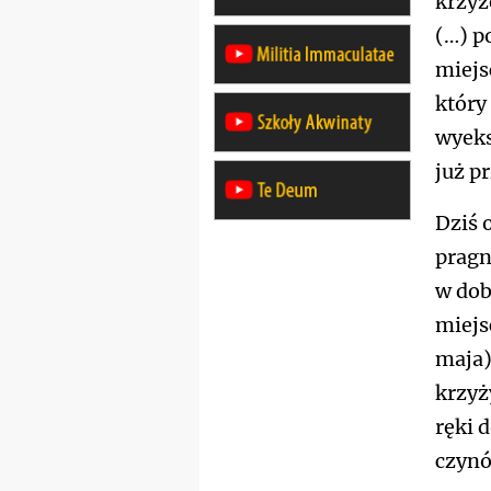
krzyż
(…) p
miejs
który
wyeks
już p
Dziś 
pragną
w dobr
miejs
maja)
krzyż
ręki 
czynó