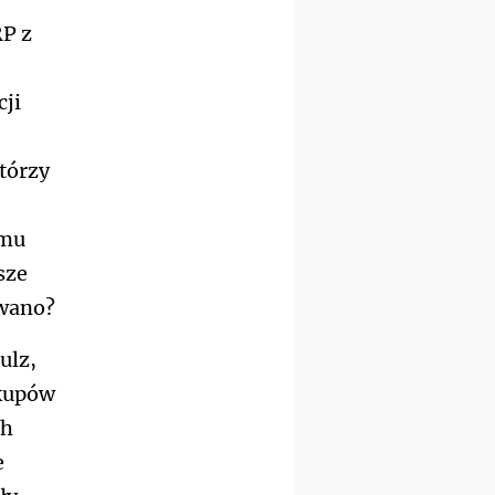
16.08
KOŁOBRZEG
RP z
Msza św.
16.08
KATOWICE
integracyjne spotkanie
cji
wiernych
17–21.08
BAJERZE
rekolekcje franciszkańskie
tórzy
20–22.08
GNIEZNO →
GIETRZWAŁD
Męska pielgrzymka
omu
rowerowa
sze
22.08
OPOLE
Msza św.
owano?
22.08
OPOLE
II Pielgrzymka Tradycji
ulz,
Katolickiej na Górę św. Anny
skupów
23–29.08
BESKIDY
obóz wędrowny dla
ch
chłopców
e
24–29.08
KRAKÓW
rekolekcje ignacjańskie dla