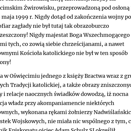
cimskim Żwirowisku, przeprowadzoną pod osłoną
 maja 1999 r. Nigdy dotąd od zakończenia wojny p
ofiar zagłady nie był tutaj tak obrazoburczo
zeszczony! Nigdy majestat Boga Wszechmogącego
mi tych, co zowią siebie chrześcijanami, a nawet
wnymi Kościoła katolickiego nie był w ten sposób
ony!
a w Oświęcimiu jednego z księży Bractwa wraz z g
ych Tradycji katolickiej, a także obrazy zniszczony
y i relacje naocznych świadków dowodzą, iż nocna
cja władz przy akompaniamencie niektórych
wnych, wykonana rękami żołnierzy Nadwiślański
stek Wojskowych, nie miała nic wspólnego z tym, 
nik Episkopatu ojciec Adam Schulz SI określił