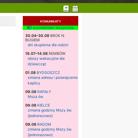
KOMUNIKATY
wyświetlam wszystkie
30.04–30.08
BROK N.
BUGIEM
dni skupienia dla rodzin
16.07–14.08
REMBÓW
obozy wakacyjne dla
dziewcząt
01.08
BYDGOSZCZ
zmiana adresu i poświęcenie
kaplicy
09.08
RAFAŁY
Msza św.
09.08
KIELCE
zmiana godziny Mszy św.
(jednorazowo)
09.08
RADOM
zmiana godziny Mszy św.
(jednorazowo)