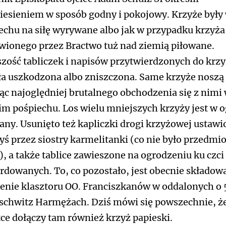
niesieniem w sposób godny i pokojowy. Krzyże były
echu na siłę wyrywane albo jak w przypadku krzyża
wionego przez Bractwo tuż nad ziemią piłowane.
zość tabliczek i napisów przytwierdzonych do krz
ła uszkodzona albo zniszczona. Same krzyże noszą 
c najoględniej brutalnego obchodzenia się z nimi
im pośpiechu. Los wielu mniejszych krzyży jest w o
any. Usunięto też kapliczki drogi krzyżowej ustawi
yś przez siostry karmelitanki (co nie było przedmi
), a także tablice zawieszone na ogrodzeniu ku czci
dowanych. To, co pozostało, jest obecnie składow
renie klasztoru OO. Franciszkanów w oddalonych o
schwitz Harmężach. Dziś mówi się powszechnie, ż
ce dołączy tam również krzyż papieski.