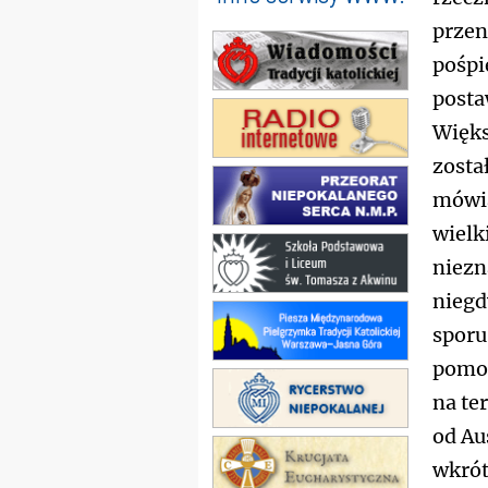
prze
pośpi
posta
Więks
zosta
mówią
wielk
niezn
niegd
sporu
pomor
na te
od Au
wkrót