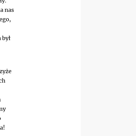
ły.
kobiet
la nas
24–29.08
BAJERZE
rekolekcje ignacjańskie dla
ego,
mężczyzn
30.08
RAFAŁY
Msza św.
 był
30.08
GNIEZNO
integracyjne spotkanie
wiernych
07–11.09
KASZUBY
ZMIANA
Rekolekcje w drodze
rzyże
12.09
OLSZTYN
XII Pielgrzymka Tradycji
ych
Katolickiej do Gietrzwałdu
12.09
wyjazd z Poznania przez
h
Gniezno i Bydgoszcz na
jmy
pielgrzymkę do Gietrzwałdu
12.09
o
wyjazd z Warszawy na
a!
pielgrzymkę do Gietrzwałdu
14–19.09
DARŁOWO