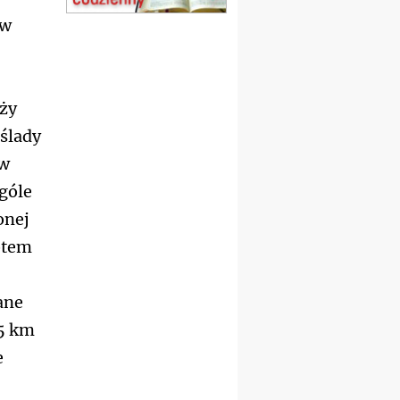
 w
15.08
SZCZECIN
zmiana godziny Mszy św.
(jednorazowo)
15.08
TCZEW
zmiana godziny Mszy św.
yży
(jednorazowo)
ślady
15.08
NOWY SĄCZ
zmiana porządku
 w
nabożeństw (jednorazowo)
góle
15.08
KROSNO
Msza św.
onej
15.08
CZĘSTOCHOWA
otem
Msza św.
15.08
KRAKÓW
zmiana porządku
ane
nabożeństw (jednorazowo)
15.08
KOŁOBRZEG
 5 km
Msza św.
e
16–22.08
BESKIDY
obóz wędrowny dla
dziewcząt