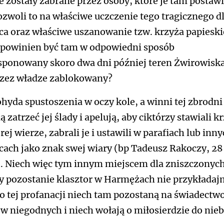
e zostały zabrane przez osoby, które je tam postawi
ozwoli to na właściwe uczczenie tego tragicznego d
ca oraz właściwe uszanowanie tzw. krzyża papieski
 powinien być tam w odpowiedni sposób
ponowany skoro dwa dni później teren Żwirowiska
rzez władze zablokowany?
ohyda spustoszenia w oczy kole, a winni tej zbrodni
 zatrzeć jej ślady i apelują, aby ciktórzy stawiali k
ej wierze, zabrali je i ustawili w parafiach lub inn
cach jako znak swej wiary (bp Tadeusz Rakoczy, 28
. Niech więc tym innym miejscem dla zniszczonyc
y pozostanie klasztor w Harmężach nie przykłada
do tej profanacji niech tam pozostaną na świadectw
w niegodnych i niech wołają o miłosierdzie do nieb