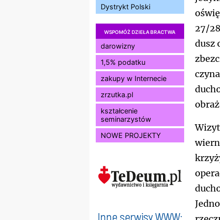
Dystrykt Polski
oświę
27/28
WSPOMÓŻ DZIEŁA BRACTWA
dusz 
darowizny
zbezc
1,5% podatku
czyna
zakupy w Internecie
ducho
zrzutka.pl
obraż
kształcenie
seminarzystów
Wizyt
NOWE PROJEKTY
wiern
krzyż
opera
ducho
Jedno
Inne serwisy WWW:
rzecz