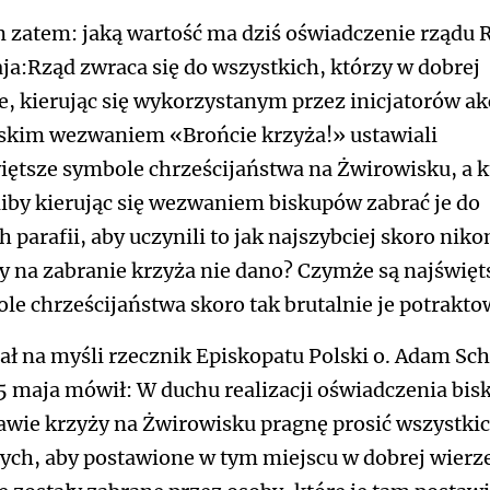
 zatem: jaką wartość ma dziś oświadczenie rządu 
ja:Rząd zwraca się do wszystkich, którzy w dobrej
e, kierując się wykorzystanym przez inicjatorów ak
skim wezwaniem «Brońcie krzyża!» ustawiali
iętsze symbole chrześcijaństwa na Żwirowisku, a k
liby kierując się wezwaniem biskupów zabrać je do
h parafii, aby uczynili to jak najszybciej skoro nik
y na zabranie krzyża nie dano? Czymże są najświęt
le chrześcijaństwa skoro tak brutalnie je potrakt
ał na myśli rzecznik Episkopatu Polski o. Adam Sch
5 maja mówił: W duchu realizacji oświadczenia bi
awie krzyży na Żwirowisku pragnę prosić wszystki
ych, aby postawione w tym miejscu w dobrej wierz