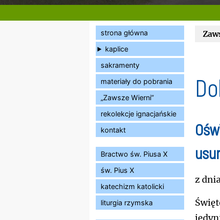
strona główna
Zaw
kaplice
sakramenty
Do
materiały do pobrania
„Zawsze Wierni”
rekolekcje ignacjańskie
Oświ
kontakt
usun
Bractwo św. Piusa X
św. Pius X
z dni
katechizm katolicki
Świę
liturgia rzymska
jedyn