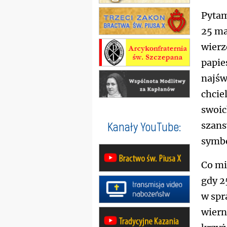
Pytam
25 ma
wierz
papie
najśw
chcie
swoic
Kanały YouTube:
szans
symbo
Co mi
gdy 2
w spr
wiern