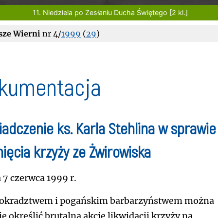
11. Niedziela po Zesłaniu Ducha Świętego [2 kl.]
sze Wierni
nr 4/
1999
(
29
)
kumentacja
adczenie ks. Karla Stehlina w sprawie
ięcia krzyży ze Żwirowiska
a 7 czerwca 1999 r.
tokradztwem i pogańskim barbarzyństwem można
ie określić brutalną akcję likwidacji krzyży na