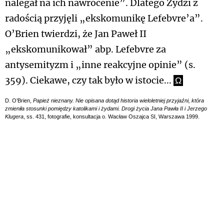
nalegał na ich nawrócenie”. Dlatego Żydzi z
radością przyjęli „ekskomunikę Lefebvre’a”.
O’Brien twierdzi, że Jan Paweł II
„ekskomunikował” abp. Lefebvre za
antysemityzm i „inne reakcyjne opinie” (s.
359). Ciekawe, czy tak było w istocie...
Ω
D. O’Brien,
Papież nieznany. Nie opisana dotąd historia wieloletniej przyjaźni, która
zmieniła stosunki pomiędzy katolikami i żydami. Drogi życia Jana Pawła II i Jerzego
Klugera
, ss. 431, fotografie, konsultacja o. Wacław Oszajca SI, Warszawa 1999.