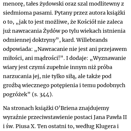
menorę, tałes żydowski oraz szal modlitewny z
siedmioma pasami. Pytany przez autora książki
o to, „jak to jest możliwe, że Kościół nie zaleca
już nawracania Żydów po tylu wiekach istnienia
odmiennej doktryny”, kard. Willebrands
odpowiada: „Nawracanie nie jest ani przejawem
miłości, ani mądrości!”. I dodaje: „Wyznawanie
wiary jest czymś zupełnie innym niż próba
narzucania jej, nie tylko siłą, ale także pod
groźbą wiecznego potępienia i temu podobnych
pogróżek” (s. 344).
Na stronach książki O’Briena znajdujemy
wyraźnie przeciwstawienie postaci Jana Pawła II
i św. Piusa X. Ten ostatni to, według Klugera i