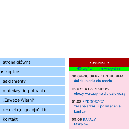
strona główna
KOMUNIKATY
wyświetlam wszystkie
kaplice
30.04–30.08
BROK N. BUGIEM
sakramenty
dni skupienia dla rodzin
16.07–14.08
REMBÓW
materiały do pobrania
obozy wakacyjne dla dziewcząt
„Zawsze Wierni”
01.08
BYDGOSZCZ
zmiana adresu i poświęcenie
rekolekcje ignacjańskie
kaplicy
kontakt
09.08
RAFAŁY
Msza św.