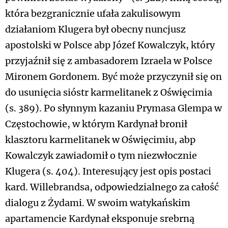
która bezgranicznie ufała zakulisowym
działaniom Klugera był obecny nuncjusz
apostolski w Polsce abp Józef Kowalczyk, który
przyjaźnił się z ambasadorem Izraela w Polsce
Mironem Gordonem. Być może przyczynił się on
do usunięcia sióstr karmelitanek z Oświęcimia
(s. 389). Po słynnym kazaniu Prymasa Glempa w
Częstochowie, w którym Kardynał bronił
klasztoru karmelitanek w Oświęcimiu, abp
Kowalczyk zawiadomił o tym niezwłocznie
Klugera (s. 404). Interesujący jest opis postaci
kard. Willebrandsa, odpowiedzialnego za całość
dialogu z Żydami. W swoim watykańskim
apartamencie Kardynał eksponuje srebrną