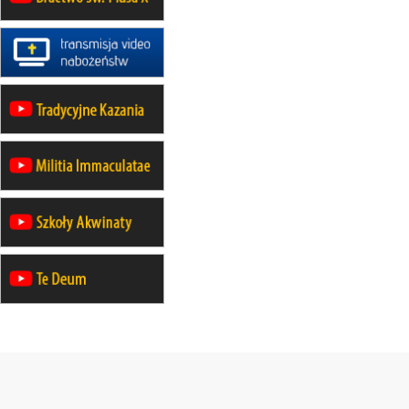
Msza św.
22.08
OPOLE
II Pielgrzymka Tradycji Katolickiej
na Górę św. Anny
23–29.08
BESKIDY
obóz wędrowny dla chłopców
24–29.08
KRAKÓW
rekolekcje ignacjańskie dla kobiet
24–29.08
BAJERZE
rekolekcje ignacjańskie dla
mężczyzn
30.08
RAFAŁY
Msza św.
30.08
GNIEZNO
integracyjne spotkanie wiernych
30.08
SŁUPSK
zmiana porządku nabożeństw (na
stałe)
06.09
TCZEW
zmiana porządku nabożeństw (na
stałe)