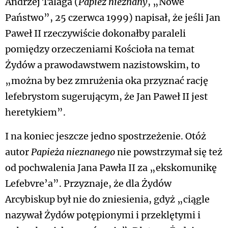
Andrzej Talaga (
Papież nieznany
, „Nowe
Państwo”, 25 czerwca 1999) napisał, że jeśli Jan
Paweł II rzeczywiście dokonałby paraleli
pomiędzy orzeczeniami Kościoła na temat
Żydów a prawodawstwem nazistowskim, to
„można by bez zmrużenia oka przyznać rację
lefebrystom sugerującym, że Jan Paweł II jest
heretykiem”.
I na koniec jeszcze jedno spostrzeżenie. Otóż
autor
Papieża nieznanego
nie powstrzymał się też
od pochwalenia Jana Pawła II za „ekskomunikę
Lefebvre’a”. Przyznaje, że dla Żydów
Arcybiskup był nie do zniesienia, gdyż „ciągle
nazywał Żydów potępionymi i przeklętymi i