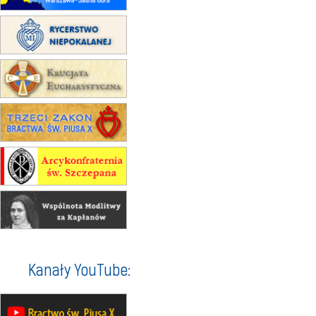
(jednorazowo)
15.08
KOŁOBRZEG
Msza św.
15.08
RZESZÓW
zmiana adresu i poświęcenie
kaplicy
15.08
RZESZÓW
zmiana porządku nabożeństw (na
stałe)
16–22.08
BESKIDY
obóz wędrowny dla dziewcząt
16.08
KOŁOBRZEG
Msza św.
16.08
KATOWICE
integracyjne spotkanie wiernych
17–21.08
BAJERZE
rekolekcje franciszkańskie
Kanały YouTube:
20–22.08
GNIEZNO →
GIETRZWAŁD
Męska pielgrzymka rowerowa
22.08
OPOLE