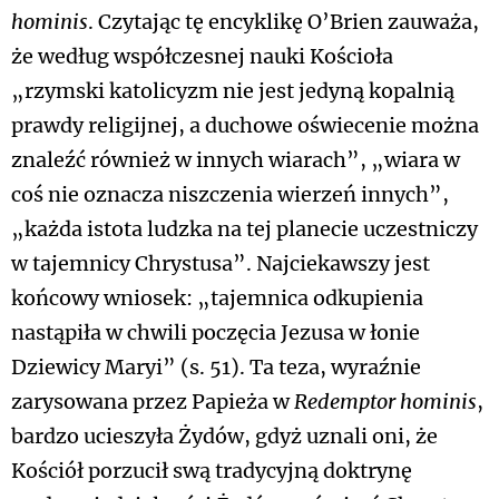
hominis
. Czytając tę encyklikę O’Brien zauważa,
że według współczesnej nauki Kościoła
„rzymski katolicyzm nie jest jedyną kopalnią
prawdy religijnej, a duchowe oświecenie można
znaleźć również w innych wiarach”, „wiara w
coś nie oznacza niszczenia wierzeń innych”,
„każda istota ludzka na tej planecie uczestniczy
w tajemnicy Chrystusa”. Najciekawszy jest
końcowy wniosek: „tajemnica odkupienia
nastąpiła w chwili poczęcia Jezusa w łonie
Dziewicy Maryi” (s. 51). Ta teza, wyraźnie
zarysowana przez Papieża w
Redemptor hominis
,
bardzo ucieszyła Żydów, gdyż uznali oni, że
Kościół porzucił swą tradycyjną doktrynę