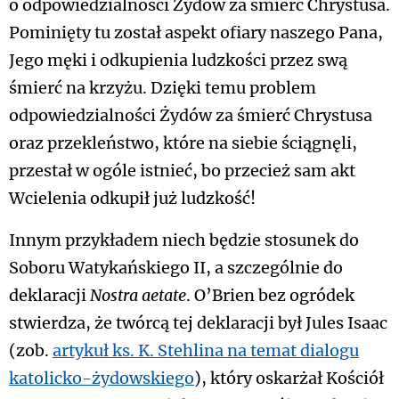
o odpowiedzialności Żydów za śmierć Chrystusa.
Pominięty tu został aspekt ofiary naszego Pana,
Jego męki i odkupienia ludzkości przez swą
śmierć na krzyżu. Dzięki temu problem
odpowiedzialności Żydów za śmierć Chrystusa
oraz przekleństwo, które na siebie ściągnęli,
przestał w ogóle istnieć, bo przecież sam akt
Wcielenia odkupił już ludzkość!
Innym przykładem niech będzie stosunek do
Soboru Watykańskiego II, a szczególnie do
deklaracji
Nostra aetate
. O’Brien bez ogródek
stwierdza, że twórcą tej deklaracji był Jules Isaac
(zob.
artykuł ks. K. Stehlina na temat dialogu
katolicko-żydowskiego
), który oskarżał Kościół