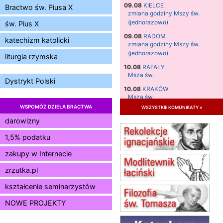
09.08
KIELCE
Bractwo św. Piusa X
zmiana godziny Mszy św.
(jednorazowo)
św. Pius X
09.08
RADOM
katechizm katolicki
zmiana godziny Mszy św.
(jednorazowo)
liturgia rzymska
10.08
RAFAŁY
Msza św.
Dystrykt Polski
10.08
KRAKÓW
Msza św.
WSPOMÓŻ DZIEŁA BRACTWA
wszystkie komunikaty »
11.08
KRAKÓW
Msza św.
darowizny
12.08
KRAKÓW
1,5% podatku
Msza św.
zakupy w Internecie
13.08
KRAKÓW
Msza św.
zrzutka.pl
14.08
CZĘSTOCHOWA
Msza św.
kształcenie seminarzystów
15.08
JASTRZĘBIE-ZDRÓJ
NOWE PROJEKTY
Msza św.
15.08
RADOM