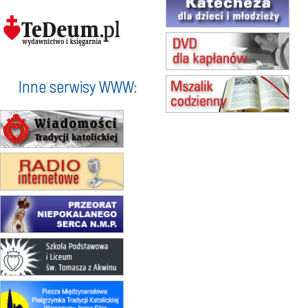
Msza św.
15.08
KIELCE
Msza św.
15.08
BUKOWIEC
zmiana godziny Mszy św.
(jednorazowo)
Inne serwisy WWW:
15.08
SZCZECIN
zmiana godziny Mszy św.
(jednorazowo)
15.08
TCZEW
zmiana godziny Mszy św.
(jednorazowo)
15.08
NOWY SĄCZ
zmiana porządku nabożeństw
(jednorazowo)
15.08
KROSNO
Msza św.
15.08
CZĘSTOCHOWA
Msza św.
15.08
KRAKÓW
zmiana porządku nabożeństw