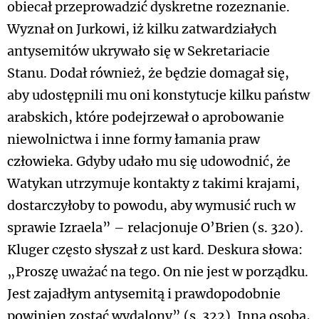
obiecał przeprowadzić dyskretne rozeznanie.
Wyznał on Jurkowi, iż kilku zatwardziałych
antysemitów ukrywało się w Sekretariacie
Stanu. Dodał również, że będzie domagał się,
aby udostępnili mu oni konstytucje kilku państw
arabskich, które podejrzewał o aprobowanie
niewolnictwa i inne formy łamania praw
człowieka. Gdyby udało mu się udowodnić, że
Watykan utrzymuje kontakty z takimi krajami,
dostarczyłoby to powodu, aby wymusić ruch w
sprawie Izraela” – relacjonuje O’Brien (s. 320).
Kluger często słyszał z ust kard. Deskura słowa:
„Proszę uważać na tego. On nie jest w porządku.
Jest zajadłym antysemitą i prawdopodobnie
powinien zostać wydalony” (s. 322). Inną osobą,