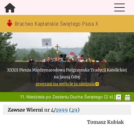
Bractwo Kapłańskie Świętego Piusa X
XXXII Piesza Międzynarodowa Pielgrzymka Tradycji Katolickiej
na Jasną Górę
program na wejście 14 sierpnia
11. Niedziela po Zesłaniu Ducha Świętego [2 kl.]
Zawsze Wierni
nr 4/
1999
(
29
)
Tomasz Kubiak