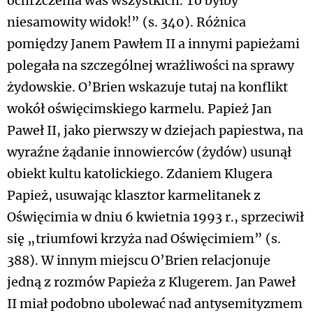
ochrzczenia was wszystkich. To byłby
niesamowity widok!” (s. 340). Różnica
pomiędzy Janem Pawłem II a innymi papieżami
polegała na szczególnej wrażliwości na sprawy
żydowskie. O’Brien wskazuje tutaj na konflikt
wokół oświęcimskiego karmelu. Papież Jan
Paweł II, jako pierwszy w dziejach papiestwa, na
wyraźne żądanie innowierców (żydów) usunął
obiekt kultu katolickiego. Zdaniem Klugera
Papież, usuwając klasztor karmelitanek z
Oświęcimia w dniu 6 kwietnia 1993 r., sprzeciwił
się „triumfowi krzyża nad Oświęcimiem” (s.
388). W innym miejscu O’Brien relacjonuje
jedną z rozmów Papieża z Klugerem. Jan Paweł
II miał podobno ubolewać nad antysemityzmem