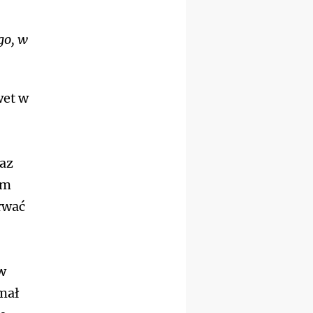
16.08
KOŁOBRZEG
Msza św.
go, w
16.08
KATOWICE
integracyjne spotkanie
wiernych
17–21.08
BAJERZE
wet w
rekolekcje franciszkańskie
20–22.08
GNIEZNO →
GIETRZWAŁD
Męska pielgrzymka
rowerowa
kaz
22.08
OPOLE
ym
Msza św.
22.08
OPOLE
rwać
II Pielgrzymka Tradycji
Katolickiej na Górę św. Anny
23–29.08
BESKIDY
obóz wędrowny dla
w
chłopców
24–29.08
KRAKÓW
mał
rekolekcje ignacjańskie dla