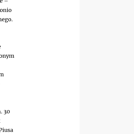
e –
kobiet
24–29.08
BAJERZE
tonio
rekolekcje ignacjańskie dla
nego.
mężczyzn
30.08
RAFAŁY
Msza św.
30.08
GNIEZNO
integracyjne spotkanie
e
wiernych
ożonym
07–11.09
KASZUBY
ZMIANA
Rekolekcje w drodze
12.09
OLSZTYN
om
XII Pielgrzymka Tradycji
Katolickiej do Gietrzwałdu
o
12.09
wyjazd z Poznania przez
Gniezno i Bydgoszcz na
pielgrzymkę do Gietrzwałdu
. 30
12.09
wyjazd z Warszawy na
k
pielgrzymkę do Gietrzwałdu
Piusa
14–19.09
DARŁOWO