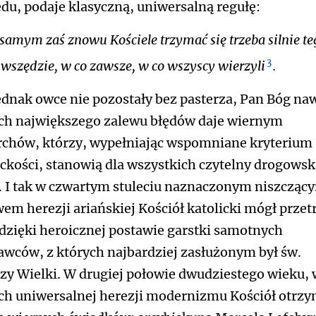
ędu, podaje klasyczną, uniwersalną regułę:
samym zaś znowu Kościele trzymać się trzeba silnie te
3
 wszędzie, w co zawsze, w co wszyscy wierzyli
.
ednak owce nie pozostały bez pasterza, Pan Bóg na
ch największego zalewu błędów daje wiernym
rchów, którzy, wypełniając wspomniane kryterium
ickości, stanowią dla wszystkich czytelny drogows
. I tak w czwartym stuleciu naznaczonym niszcząc
em herezji ariańskiej Kościół katolicki mógł przet
 dzięki heroicznej postawie garstki samotnych
wców, z których najbardziej zasłużonym był św.
zy Wielki. W drugiej połowie dwudziestego wieku, 
ch uniwersalnej herezji modernizmu Kościół otrzy