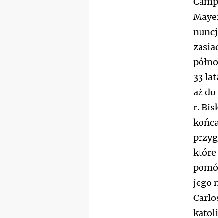
Campo
Mayer
nuncj
zasia
półno
33 la
aż do
r. Bi
końca
przyg
które
pomóg
jego 
Carlo
katol