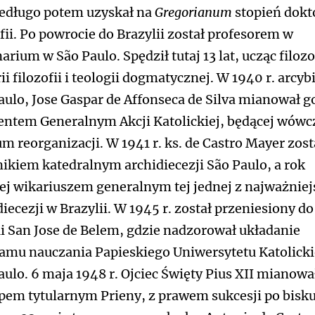
iedługo potem uzyskał na
Gregorianum
stopień dokt
ofii. Po powrocie do Brazylii został profesorem w
rium w São Paulo. Spędził tutaj 13 lat, ucząc filozof
ii filozofii i teologii dogmatycznej. W 1940 r. arcy
aulo, Jose Gaspar de Affonseca de Silva mianował g
entem Generalnym Akcji Katolickiej, będącej wówc
um reorganizacji. W 1941 r. ks. de Castro Mayer zost
ikiem katedralnym archidiecezji São Paulo, a rok
ej wikariuszem generalnym tej jednej z najważnie
diecezji w Brazylii. W 1945 r. został przeniesiony do
ii San Jose de Belem, gdzie nadzorował układanie
amu nauczania Papieskiego Uniwersytetu Katolick
aulo. 6 maja 1948 r. Ojciec Święty Pius XII mianowa
pem tytularnym Prieny, z prawem sukcesji po bisk