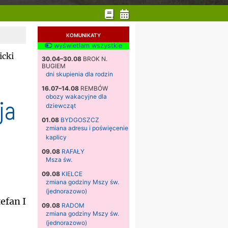
KOMUNIKATY
wyświetlam wszystkie
icki
30.04–30.08
BROK N.
BUGIEM
dni skupienia dla rodzin
16.07–14.08
REMBÓW
obozy wakacyjne dla
ja
dziewcząt
01.08
BYDGOSZCZ
zmiana adresu i poświęcenie
kaplicy
09.08
RAFAŁY
Msza św.
09.08
KIELCE
zmiana godziny Mszy św.
(jednorazowo)
efan I
09.08
RADOM
zmiana godziny Mszy św.
(jednorazowo)