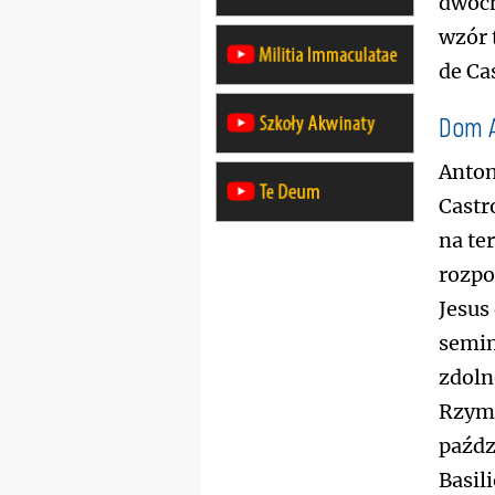
dwóch
wzór 
de Ca
Dom 
Anton
Castr
na te
rozp
Jesus
semin
zdoln
Rzymu
paźdz
Basil