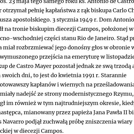
s. 23 maja tego samego roku ks. Antonio de Castr
 otrzymał pełnię kapłaństwa z rąk biskupa Carlo Ch
usza apostolskiego. 3 stycznia 1949 r. Dom Antoni
dł na tronie biskupim diecezji Campos, położonej w
cno-wschodniej części stanu Rio de Janeiro. Stąd p
ta miał rozbrzmiewać jego donośny głos w obronie 
 wymuszonego przejścia na emeryturę w listopadzi
skup de Castro Mayer pozostał jednak ze swą trzodą 
 swoich dni, to jest do kwietnia 1991 r. Starannie
otowawszy kapłanów i wiernych na prześladowani
 miały nadejść ze strony modernistycznego Rzymu,
ł im również w tym najtrudniejszym okresie, kied
następca, mianowany przez papieża Jana Pawła II b
s Navarro podjął zuchwałą próbę zniszczenia wiary
ickiej w diecezji Campos.