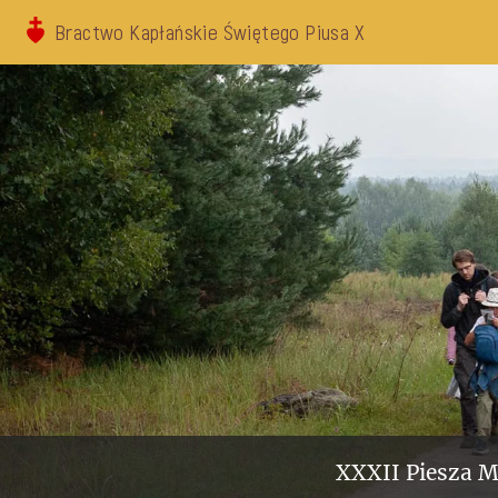
Bractwo Kapłańskie Świętego Piusa X
XXXII Piesza M