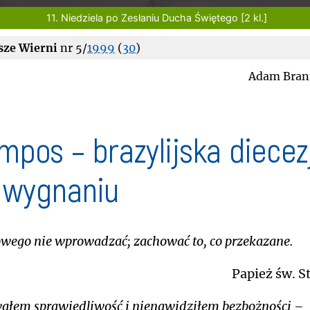
11. Niedziela po Zesłaniu Ducha Świętego [2 kl.]
sze Wierni
nr 5/
1999
(
30
)
Adam Bran
mpos – brazylijska diecez
 wygnaniu
owego nie wprowadzać; zachować to, co przekazane.
Papież św. St
ałem sprawiedliwość i nienawidziłem bezbożności –