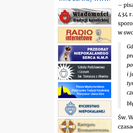
– pisa
434 r
sporo
w sw
Gd
pr
po
i 
ty
cz
bł
Św. W
czasa