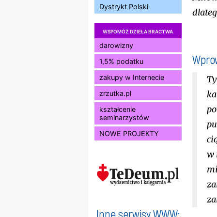
Dystrykt Polski
dlate
WSPOMÓŻ DZIEŁA BRACTWA
darowizny
Wpro
1,5% podatku
zakupy w Internecie
Ty
ka
zrzutka.pl
po
kształcenie
seminarzystów
pu
NOWE PROJEKTY
ci
w 
mi
za
za
Inne serwisy WWW: