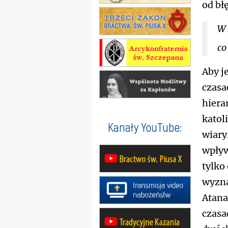
od bł
W 
co
Aby j
czasa
hiera
katol
Kanały YouTube:
wiary
wpływ
tylko
wyzna
Atana
czasa