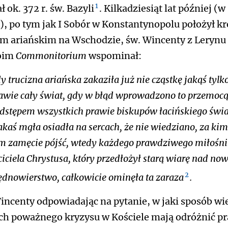
1
ł ok. 372 r. św. Bazyli
. Kilkadziesiąt lat później (w
.), po tym jak I Sobór w Konstantynopolu położył kr
m ariańskim na Wschodzie, św. Wincenty z Lerynu
oim
Commonitorium
wspominał:
y trucizna ariańska zakaziła już nie cząstkę jakąś tylko
awie cały świat, gdy w błąd wprowadzono to przemocą,
dstępem wszystkich prawie biskupów łacińskiego świ
jakaś mgła osiadła na sercach, że nie wiedziano, za ki
m zamęcie pójść, wtedy każdego prawdziwego miłośni
ciciela Chrystusa, który przedłożył starą wiarę nad no
2
ędnowierstwo, całkowicie ominęła ta zaraza
.
incenty odpowiadając na pytanie, w jaki sposób wi
ch poważnego kryzysu w Kościele mają odróżnić p