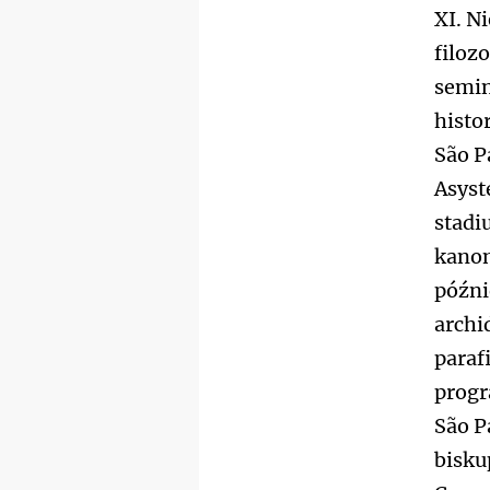
XI. N
filoz
semina
histor
São P
Asyst
stadi
kanon
późni
archi
paraf
progr
São P
bisku