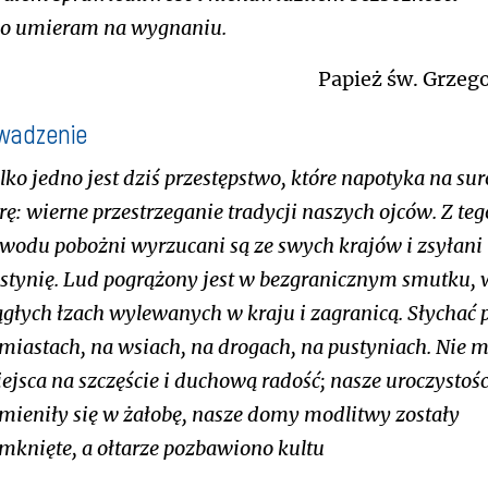
go umieram na wygnaniu.
Papież św. Grzego
wadzenie
lko jedno jest dziś przestępstwo, które napotyka na su
rę: wierne przestrzeganie tradycji naszych ojców. Z teg
wodu pobożni wyrzucani są ze swych krajów i zsyłani
stynię. Lud pogrążony jest w bezgranicznym smutku, 
ągłych łzach wylewanych w kraju i zagranicą. Słychać 
miastach, na wsiach, na drogach, na pustyniach. Nie m
ejsca na szczęście i duchową radość; nasze uroczystośc
mieniły się w żałobę, nasze domy modlitwy zostały
mknięte, a ołtarze pozbawiono kultu