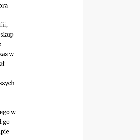
wyjazd integracyjny
ora
21–26.09
KRAKÓW
rekolekcje ignacjańskie dla
mężczyzn
ii,
21–26.09
BAJERZE
biskup
rekolekcje ignacjańskie dla
kobiet
o
21–26.09
KARPACZ
zas w
wyjazd integracyjny
ał
05–10.10
BAJERZE
ZMIANA
rekolekcje maryjne dla
kobiet
jszych
19–24.10
KRAKÓW
rekolekcje maryjne dla
mężczyzn
26–31.10
WARSZAWA
rekolekcje ignacjańskie dla
iego w
kobiet
ł go
09–14.11
KRAKÓW
rekolekcje ignacjańskie dla
upie
kobiet