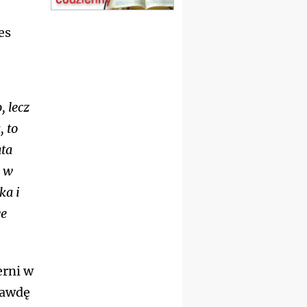
15.08
SZCZECIN
zmiana godziny Mszy św.
es
(jednorazowo)
15.08
TCZEW
zmiana godziny Mszy św.
(jednorazowo)
15.08
NOWY SĄCZ
, lecz
zmiana porządku
 to
nabożeństw (jednorazowo)
15.08
KROSNO
ata
Msza św.
m w
15.08
CZĘSTOCHOWA
Msza św.
ka i
15.08
KRAKÓW
we
zmiana porządku
nabożeństw (jednorazowo)
15.08
KOŁOBRZEG
Msza św.
erni w
16–22.08
BESKIDY
rawdę
obóz wędrowny dla
dziewcząt