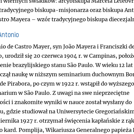
 wiernych świadków: arcybiskupa Marcela Lefebvr
tradycyjnego biskupa-misjonarza oraz biskupa An
stro Mayera – wzór tradycyjnego biskupa diecezjal
Antonio
io de Castro Mayer, syn João Mayera i Franciszki d
o, urodził się 20 czerwca 1904 r. w Campinas, poł
renie brazylijskiego stanu São Paulo. W wieku 12 lat
oczął naukę w niższym seminarium duchownym B
 de Pirabora, po czym w 1922 r. wstąpił do wyższeg
arium w São Paulo. Z uwagi na swe nieprzeciętne
ości i znakomite wyniki w nauce został wysłany do
, gdzie studiował na Uniwersytecie Gregoriańskim
iernika 1927 r. otrzymał święcenia kapłańskie z rą
io kard. Pomplija, Wikariusza Generalnego papieża 