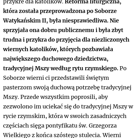
przykre dla katolików.
Reforma liturgiczna,
która została przeprowadzona po Soborze
Watykańskim II, była niesprawiedliwa. Nie
sprzyjała ona dobru publicznemu i była zbyt
trudna i przykra do przyjęcia dla niezliczonych
wiernych katolików, których pozbawiała
największego duchowego dziedzictwa,
tradycyjnej Mszy według rytu rzymskiego.
Po
Soborze wierni ci przedstawili świętym
pasterzom swoją duchową potrzebę tradycyjnej
Mszy. Przede wszystkim poprosili, aby
zezwolono im uciekać się do tradycyjnej Mszy w
rycie rzymskim, która w swoich zasadniczych
częściach sięga pontyfikatu św. Grzegorza
Wielkiego z końca szóstego stulecia. Wierni