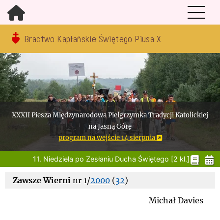
Bractwo Kapłańskie Świętego Piusa X
XXXII Piesza Międzynarodowa Pielgrzymka Tradycji Katolickiej
na Jasną Górę
program na wejście 14 sierpnia
11. Niedziela po Zesłaniu Ducha Świętego [2 kl.]
Zawsze Wierni
nr 1/
2000
(
32
)
Michał Davies