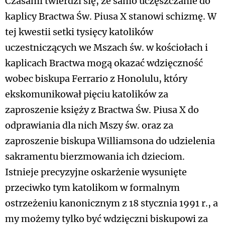
Czasami twierdzi się, że samo uczęszczanie do
kaplicy Bractwa Św. Piusa X stanowi schizmę. W
tej kwestii setki tysięcy katolików
uczestniczących we Mszach św. w kościołach i
kaplicach Bractwa mogą okazać wdzięczność
wobec biskupa Ferrario z Honolulu, który
ekskomunikował pięciu katolików za
zaproszenie księży z Bractwa Św. Piusa X do
odprawiania dla nich Mszy św. oraz za
zaproszenie biskupa Williamsona do udzielenia
sakramentu bierzmowania ich dzieciom.
Istnieje precyzyjne oskarżenie wysunięte
przeciwko tym katolikom w formalnym
ostrzeżeniu kanonicznym z 18 stycznia 1991 r., a
my możemy tylko być wdzięczni biskupowi za