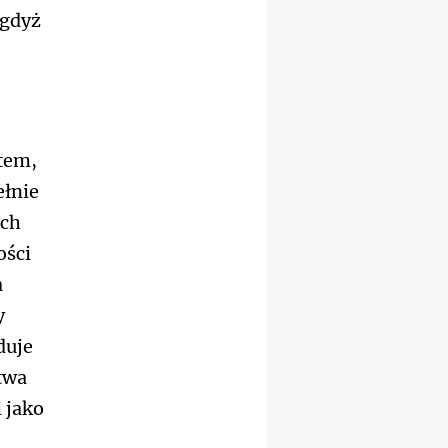
Katolickiej na Górę św. Anny
 gdyż
23–29.08
BESKIDY
obóz wędrowny dla
chłopców
24–29.08
KRAKÓW
rekolekcje ignacjańskie dla
kobiet
24–29.08
BAJERZE
tem,
rekolekcje ignacjańskie dla
mężczyzn
ełnie
30.08
RAFAŁY
ich
Msza św.
ości
30.08
GNIEZNO
integracyjne spotkanie
a
wiernych
y
30.08
SŁUPSK
zmiana porządku
duje
nabożeństw (na stałe)
twa
06.09
TCZEW
zmiana porządku
 jako
nabożeństw (na stałe)
06.09
OLSZTYN