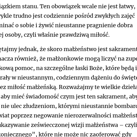
ązkiem stanu. Ten obowiązek wcale nie jest łatwy,
ykle trudno jest codziennie pośród zwykłych zajęć
inać o sobie i żywić nieustanne pragnienie dobra
ej osoby, czyli właśnie prawdziwą miłość.
tajmy jednak, że skoro małżeństwo jest sakramen
nacza również, że małżonkowie mogą liczyć na zup
kową pomoc, na szczególne łaski Boże, które będą 
rały w nieustannym, codziennym dążeniu do święt
ez miłość małżeńską. Rozważajmy te wielkie dzieł
 aby mieć świadomość czym jest ten sakrament, ab
 nie ulec złudzeniom, którymi nieustannie bombar
wiat poprzez negowanie nierozerwalności małżeńs
ukazywanie zeświecczonej wizji małżeństwa – czyli
koniecznego”, które nie może nic zaoferować gdy