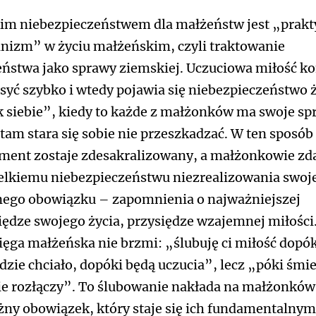
im niebezpieczeństwem dla małżeństw jest „prak
anizm” w życiu małżeńskim, czyli traktowanie
ństwa jako sprawy ziemskiej. Uczuciowa miłość k
osyć szybko i wtedy pojawia się niebezpieczeństwo 
 siebie”, kiedy to każde z małżonków ma swoje sp
 tam stara się sobie nie przeszkadzać. W ten sposób
ment zostaje zdesakralizowany, a małżonkowie zd
elkiemu niebezpieczeństwu niezrealizowania swoj
ego obowiązku – zapomnienia o najważniejszej
iędze swojego życia, przysiędze wzajemnej miłości
ięga małżeńska nie brzmi: „ślubuję ci miłość dopó
ędzie chciało, dopóki będą uczucia”, lecz „póki śmi
ie rozłączy”. To ślubowanie nakłada na małżonków
ny obowiązek, który staje się ich fundamentalnym