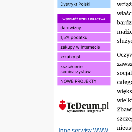
wciąż
Dystrykt Polski
właśc
WSPOMÓŻ DZIEŁA BRACTWA
bardz
darowizny
małże
1,5% podatku
służy
zakupy w Internecie
Oczyw
zrzutka.pl
zawsz
kształcenie
seminarzystów
socja
NOWE PROJEKTY
całeg
więks
wielk
Zbawi
szcze
nieus
Inne serwisy WWW: