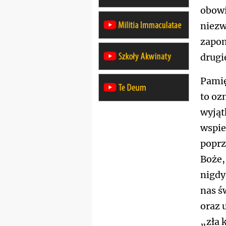
obowi
niezw
zapom
drugi
Pamię
to oz
wyjąt
wspie
poprz
Boże,
nigdy
nas ś
oraz 
„zła 