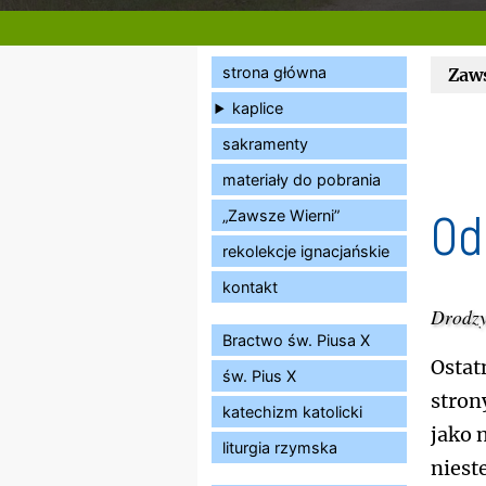
strona główna
Zaw
kaplice
sakramenty
materiały do pobrania
Od
„Zawsze Wierni”
rekolekcje ignacjańskie
kontakt
Drodzy
Bractwo św. Piusa X
Ostat
św. Pius X
stron
katechizm katolicki
jako 
liturgia rzymska
niest