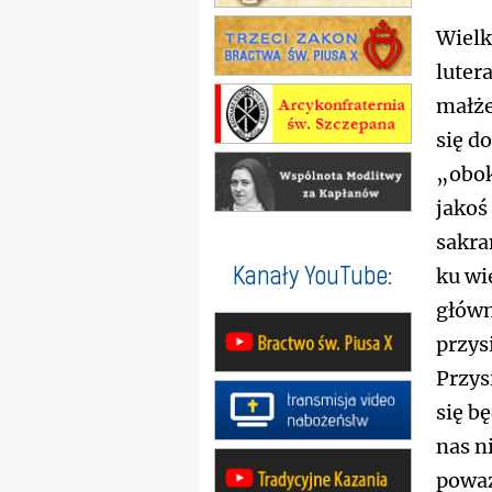
Wielk
luter
małże
się d
„obok
jakoś
sakra
Kanały YouTube:
ku wi
główn
przys
Przys
się b
nas n
poważ