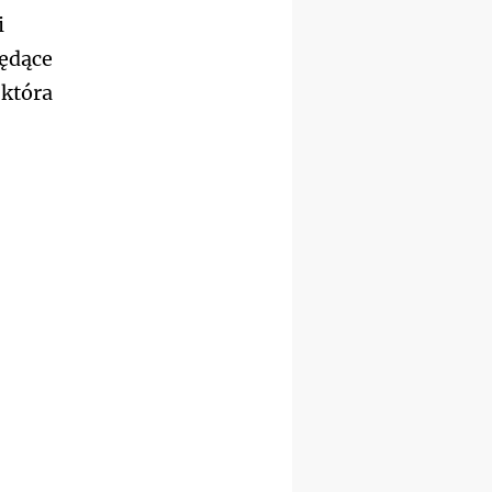
zmiana porządku
i
nabożeństw (na stałe)
będące
07–11.09
KASZUBY
ZMIANA
Rekolekcje w drodze
 która
12.09
OLSZTYN
XII Pielgrzymka Tradycji
Katolickiej do Gietrzwałdu
12.09
wyjazd z Poznania przez
Gniezno i Bydgoszcz na
pielgrzymkę do Gietrzwałdu
12.09
wyjazd z Warszawy na
pielgrzymkę do Gietrzwałdu
14–19.09
DARŁOWO
wyjazd integracyjny
21–26.09
KRAKÓW
rekolekcje ignacjańskie dla
mężczyzn
21–26.09
BAJERZE
rekolekcje ignacjańskie dla
kobiet