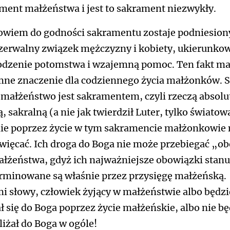
ment małżeństwa i jest to sakrament niezwykły.
owiem do godności sakramentu zostaje podniesion
zerwalny związek mężczyzny i kobiety, ukierunko
odzenie potomstwa i wzajemną pomoc. Ten fakt m
ne znaczenie dla codziennego życia małżonków. 
małżeństwo jest sakramentem, czyli rzeczą absolu
, sakralną (a nie jak twierdził Luter, tylko światową
ie poprzez życie w tym sakramencie małżonkowie
święcać. Ich droga do Boga nie może przebiegać „o
ałżeństwa, gdyż ich najważniejsze obowiązki stanu
rminowane są właśnie przez przysięgę małżeńską.
i słowy, człowiek żyjący w małżeństwie albo będzi
ał się do Boga poprzez życie małżeńskie, albo nie bę
bliżał do Boga w ogóle!