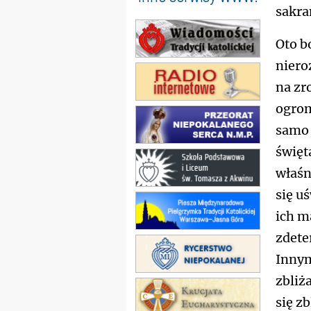
sakra
Oto b
niero
na zr
ogrom
samo 
świętą
właśn
się u
ich m
zdete
Innym
zbliż
się z