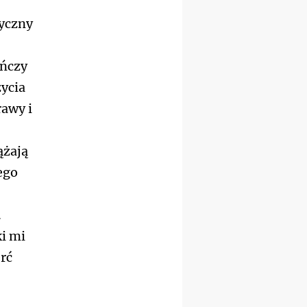
15.08
RZESZÓW
tyczny
zmiana porządku
nabożeństw (na stałe)
16–22.08
BESKIDY
ończy
obóz wędrowny dla
dziewcząt
życia
16.08
KOŁOBRZEG
rawy i
Msza św.
16.08
KATOWICE
integracyjne spotkanie
ążają
wiernych
ego
17–21.08
BAJERZE
rekolekcje franciszkańskie
20–22.08
GNIEZNO →
GIETRZWAŁD
.
Męska pielgrzymka
ki mi
rowerowa
22.08
OPOLE
erć
Msza św.
22.08
OPOLE
II Pielgrzymka Tradycji