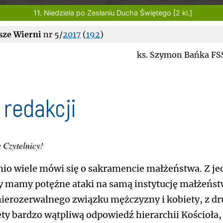
11. Niedziela po Zesłaniu Ducha Świętego [2 kl.]
sze Wierni
nr 5/
2017
(
192
)
ks. Szymon Bańka FS
 redakcji
 Czytelnicy!
nio wiele mówi się o sakramencie małżeństwa. Z je
y mamy potężne ataki na samą instytucję małżeńs
nierozerwalnego związku mężczyzny i kobiety, z dr
ety bardzo wątpliwą odpowiedź hierarchii Kościoła,