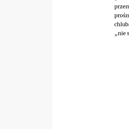
przem
prośm
chlub
„nie 