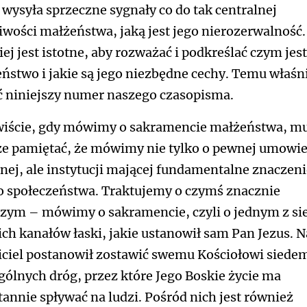
 wysyła sprzeczne sygnały co do tak centralnej
iwości małżeństwa, jaką jest jego nierozerwalność
iej jest istotne, aby rozważać i podkreślać czym jest
ństwo i jakie są jego niezbędne cechy. Temu właśn
ć niniejszy numer naszego czasopisma.
iście, gdy mówimy o sakramencie małżeństwa, m
e pamiętać, że mówimy nie tylko o pewnej umowi
lnej, ale instytucji mającej fundamentalne znaczeni
o społeczeństwa. Traktujemy o czymś znacznie
zym – mówimy o sakramencie, czyli o jednym z s
ich kanałów łaski, jakie ustanowił sam Pan Jezus. 
ciel postanowił zostawić swemu Kościołowi siede
gólnych dróg, przez które Jego Boskie życie ma
tannie spływać na ludzi. Pośród nich jest również