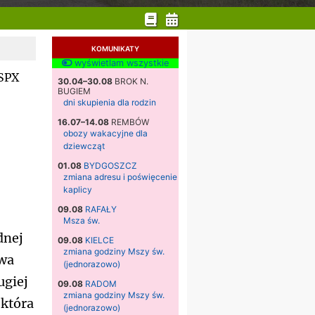
KOMUNIKATY
wyświetlam wszystkie
SPX
30.04–30.08
BROK N.
BUGIEM
dni skupienia dla rodzin
16.07–14.08
REMBÓW
obozy wakacyjne dla
dziewcząt
01.08
BYDGOSZCZ
zmiana adresu i poświęcenie
kaplicy
09.08
RAFAŁY
Msza św.
dnej
09.08
KIELCE
zmiana godziny Mszy św.
twa
(jednorazowo)
ugiej
09.08
RADOM
zmiana godziny Mszy św.
 która
(jednorazowo)