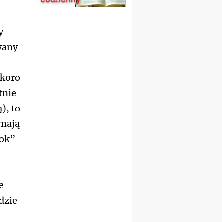
15.08
SZCZECIN
zmiana godziny Mszy św.
y
(jednorazowo)
15.08
TCZEW
wany
zmiana godziny Mszy św.
a
(jednorazowo)
15.08
NOWY SĄCZ
Skoro
zmiana porządku
tnie
nabożeństw (jednorazowo)
15.08
KROSNO
), to
Msza św.
 mają
15.08
CZĘSTOCHOWA
Msza św.
bok”
15.08
KRAKÓW
zmiana porządku
nabożeństw (jednorazowo)
15.08
KOŁOBRZEG
e
Msza św.
dzie
15.08
RZESZÓW
zmiana adresu i poświęcenie
kaplicy