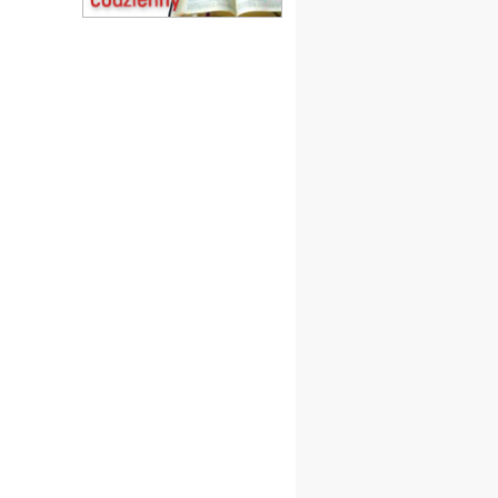
Msza św.
15.08
CZĘSTOCHOWA
Msza św.
15.08
KOŁOBRZEG
Msza św.
16–22.08
BESKIDY
obóz wędrowny dla
dziewcząt
16.08
KOŁOBRZEG
Msza św.
17–21.08
BAJERZE
rekolekcje franciszkańskie
20–22.08
GNIEZNO →
GIETRZWAŁD
Męska pielgrzymka
rowerowa
22.08
OPOLE
Msza św.
22.08
OPOLE
II Pielgrzymka Tradycji
Katolickiej na Górę św. Anny