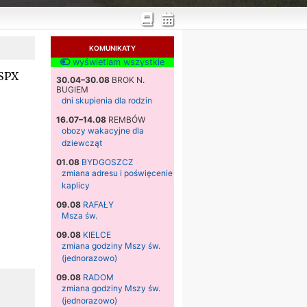
KOMUNIKATY
wyświetlam wszystkie
SSPX
30.04–30.08
BROK N.
BUGIEM
dni skupienia dla rodzin
16.07–14.08
REMBÓW
obozy wakacyjne dla
dziewcząt
01.08
BYDGOSZCZ
zmiana adresu i poświęcenie
kaplicy
09.08
RAFAŁY
Msza św.
09.08
KIELCE
zmiana godziny Mszy św.
(jednorazowo)
09.08
RADOM
zmiana godziny Mszy św.
(jednorazowo)