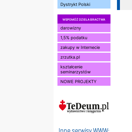
Dystrykt Polski
WSPOMÓŻ DZIEŁA BRACTWA
darowizny
1,5% podatku
zakupy w Internecie
zrzutka.pl
kształcenie
seminarzystów
NOWE PROJEKTY
Inne serwisy WWW: