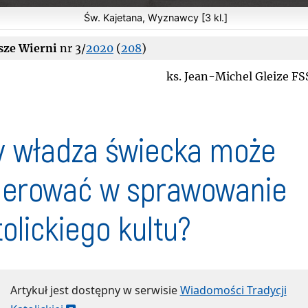
Św. Kajetana, Wyznawcy [3 kl.]
sze Wierni
nr 3/
2020
(
208
)
ks. Jean-Michel Gleize F
y władza świecka może
gerować w sprawowanie
tolickiego kultu?
Artykuł jest dostępny w serwisie
Wiadomości Tradycji