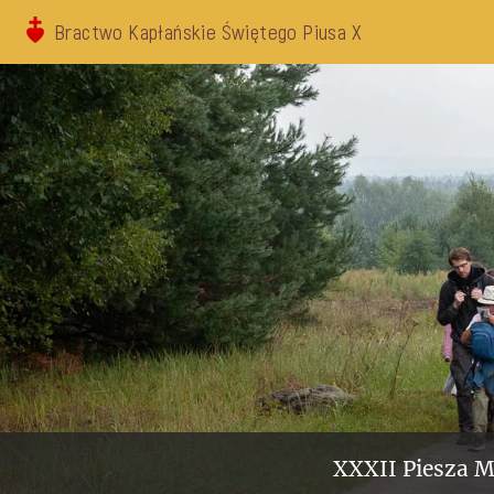
Bractwo Kapłańskie Świętego Piusa X
XXXII Piesza M